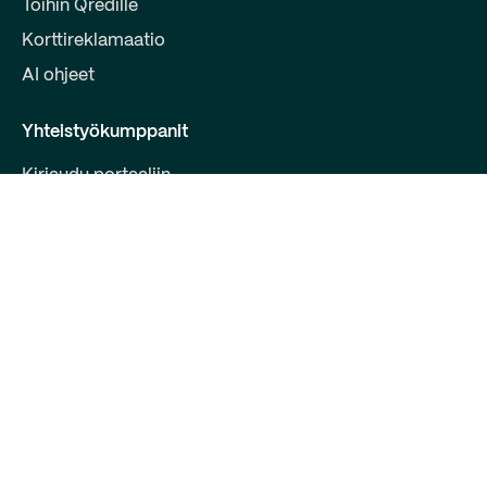
Töihin Qredille
Korttireklamaatio
AI ohjeet
Yhteistyökumppanit
Kirjaudu portaaliin
Liity kumppaniksi
Kehittäjille
Ota yhteyttä
Qred Bank Oy,
Suomen sivuliike
Y-tunnus: 2868615-5
Bulevardi 30 B 1