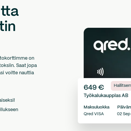
tta
tin
uottokorttimme on
toksiin. Saat jopa
si voitte nauttia
Hallitse
649 €
Työkalukauppias AB
aiseksi!
Maksuluokka
Päivä
ellukseen
Qred VISA
02 Sep