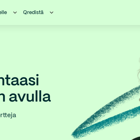
elle
Qredistä
ntaasi
n avulla
rtteja