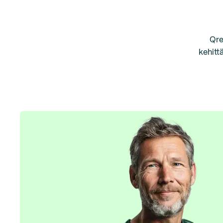
Qre
kehitt