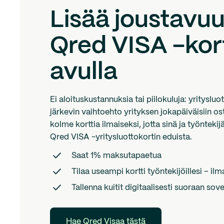
Lisää joustavuu
Qred VISA -kor
avulla
Ei aloituskustannuksia tai piilokuluja: yritysl
järkevin vaihtoehto yrityksen jokapäiväisiin os
kolme korttia ilmaiseksi, jotta sinä ja työntekijä
Qred VISA -yritysluottokortin eduista.
Saat 1% maksutapaetua
Tilaa useampi kortti työntekijöillesi – ilm
Tallenna kuitit digitaalisesti suoraan sov
Hae Qred Visaa tästä