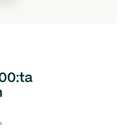
000:ta
n
: