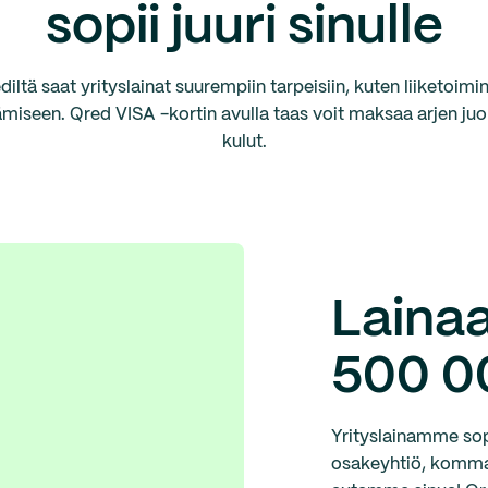
sopii juuri sinulle
diltä saat yrityslainat suurempiin tarpeisiin, kuten liiketoimi
ämiseen. Qred VISA -kortin avulla taas voit maksaa arjen ju
kulut.
Lainaa
500 0
Yrityslainamme sopi
osakeyhtiö, kommand