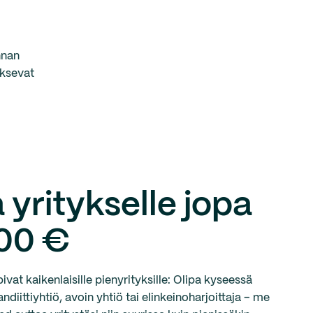
nnan
oksevat
 yritykselle jopa
00 €
vat kaikenlaisille pienyrityksille: Olipa kyseessä
iittiyhtiö, avoin yhtiö tai elinkeinoharjoittaja – me