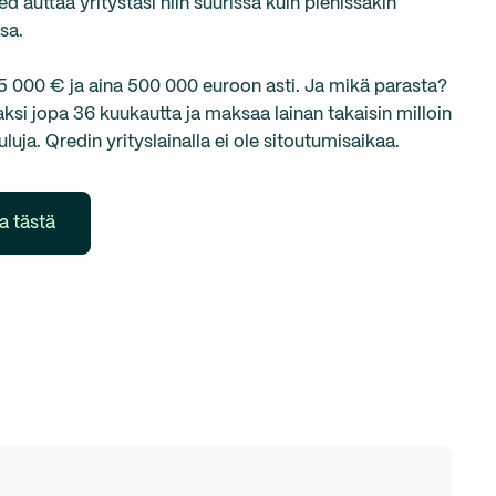
 auttaa yritystäsi niin suurissa kuin pienissäkin
sa.
 5 000 € ja aina 500 000 euroon asti. Ja mikä parasta?
aksi jopa 36 kuukautta ja maksaa lainan takaisin milloin
uluja. Qredin yrityslainalla ei ole sitoutumisaikaa.
a tästä