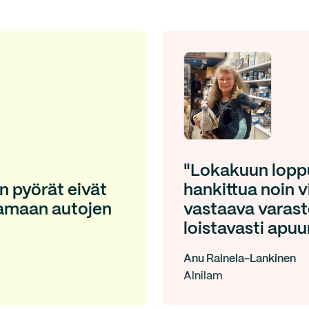
"Lokakuun lopp
in pyörät eivät
hankittua noin 
ntamaan autojen
vastaava varasto
loistavasti apuu
Anu Rainela-Lankinen
Alnilam