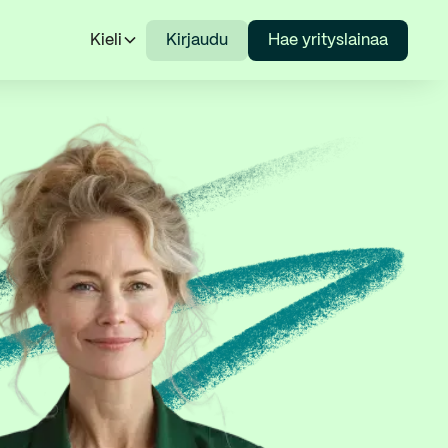
Kieli
Kirjaudu
Hae yrityslainaa