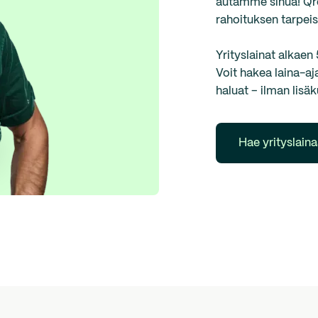
autamme sinua! Qred
rahoituksen tarpeis
Yrityslainat alkaen
Voit hakea laina-aj
haluat – ilman lisäk
Hae yrityslaina