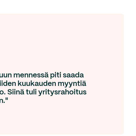
uun mennessä piti saada
viiden kuukauden myyntiä
. Siinä tuli yritysrahoitus
n."