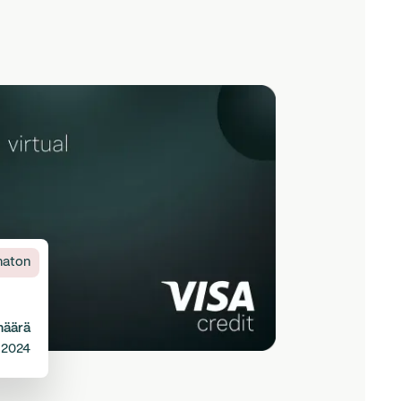
maton
määrä
 2024