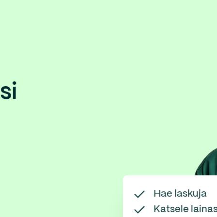
si
Hae laskuja
Katsele lain