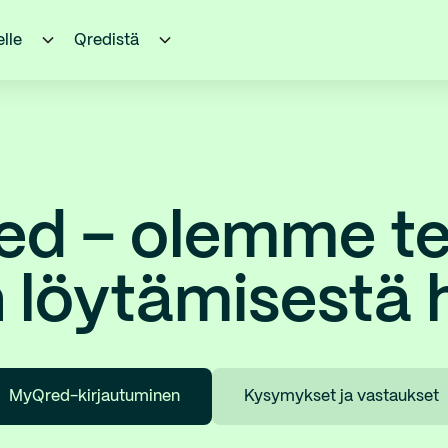
elle
Qredistä
d – olemme t
n löytämisestä
MyQred-kirjautuminen
Kysymykset ja vastaukset