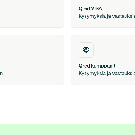
Qred VISA
Kysymyksiä ja vastauksia y
Qred kumppanit
en
Kysymyksiä ja vastauksia