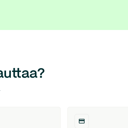
auttaa?
.