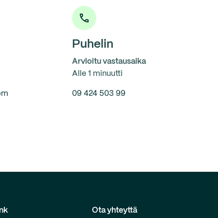
Puhelin
Arvioitu vastausaika
Alle 1 minuutti
om
09 424 503 99
nk
Ota yhteyttä