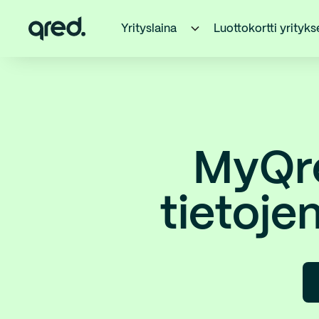
Yrityslaina
Luottokortti yrityks
MyQre
tietoje