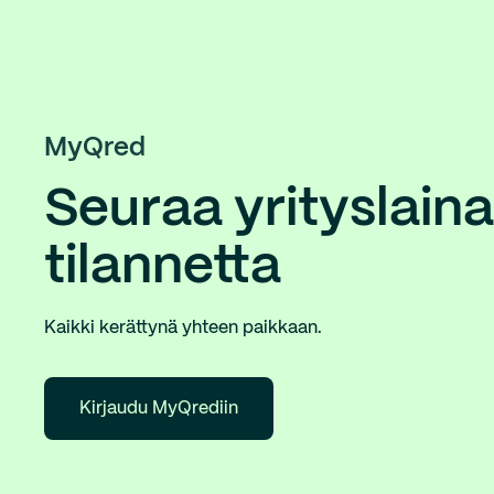
MyQred
Seuraa yrityslaina
tilannetta
Kaikki kerättynä yhteen paikkaan.
Kirjaudu MyQrediin