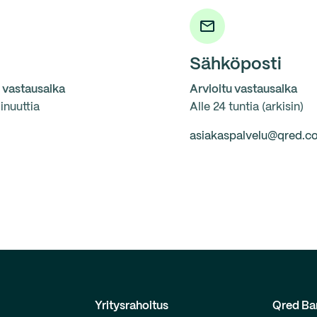
Sähköposti
u vastausaika
Arvioitu vastausaika
inuuttia
Alle 24 tuntia (arkisin)
asiakaspalvelu@qred.c
Yritysrahoitus
Qred Ba