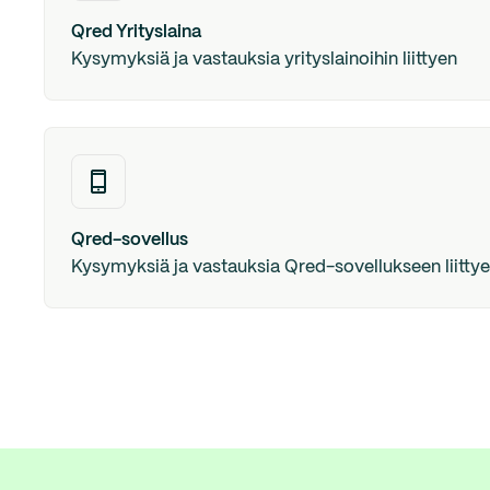
Qred Yrityslaina
Kysymyksiä ja vastauksia yrityslainoihin liittyen
Qred-sovellus
Kysymyksiä ja vastauksia Qred-sovellukseen liitty