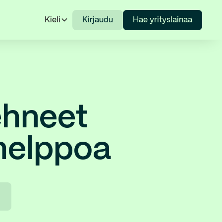
Kieli
Kirjaudu
Hae yrityslainaa
ehneet
 helppoa