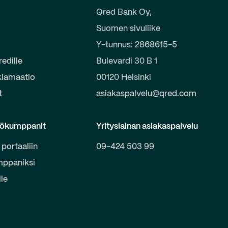
Qred Bank Oy,
Suomen sivuliike
e
Y-tunnus: 2868615-5
redille
Bulevardi 30 B 1
klamaatio
00120 Helsinki
t
asiakaspalvelu@qred.com
yökumppanit
Yrityslainan asiakaspalvelu
 portaaliin
09-424 503 99
mppaniksi
lle