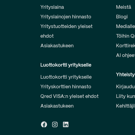
Yrityslaina
Meistä
Yrityslainojen hinnasto
Blogi
Yritystuotteiden yleiset
Mediall
ehdot
Töihin Q
Asiakastukeen
Korttire
AI ohjee
Luottokortti yritykselle
Yhteist
Luottokortti yritykselle
Yrityskorttien hinnasto
Kirjaudu
Qred VISA:n yleiset ehdot
Liity ku
Asiakastukeen
Kehittäji