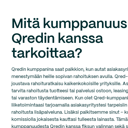
Mitä kumppanuus
Qredin kanssa
tarkoittaa?
Qredin kumppanina saat palkkion, kun autat asiakasyri
menestymään heille sopivan rahoituksen avulla. Qred-
joustava rahoituratkaisu kaikenkokoisille yrityksille. A
tarvita rahoitusta tuotteesi tai palvelusi ostoon, leasi
tai varaston täydentämiseen. Kun olet Qred-kumppani,
liiketoimintaasi tarjoamalla asiakasyritystesi tarpeisii
rahoitusta lisäpalveluna. Lisäksi palkitsemme sinut 
komissiolla jokaisesta kauttasi tulleesta lainasta. Täm
kumppanuudesta Qredin kanssa fiksun valinnan sekä si