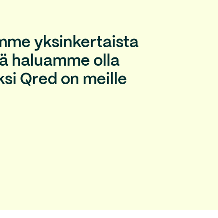
mme yksinkertaista
llä haluamme olla
ksi Qred on meille