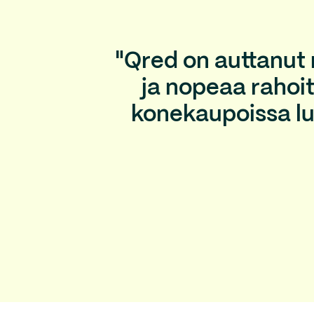
"Qred on auttanut
ja nopeaa rahoit
konekaupoissa luo