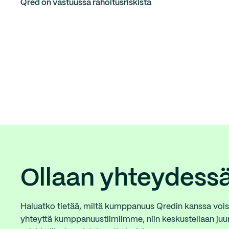
Qred on vastuussa rahoitusriskistä
Ollaan yhteydess
Haluatko tietää, miltä kumppanuus Qredin kanssa vois
yhteyttä kumppanuustiimiimme, niin keskustellaan juuri