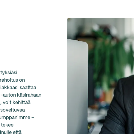
tyksiäsi
rahoitus on
siakkaasi saattaa
ng-auton käsirahaan
 voit kehittää
n soveltuvaa
– kumppanimme –
ä tekee
nulle että