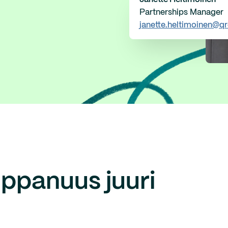
Partnerships Manager
janette.heltimoinen@q
ppanuus juuri