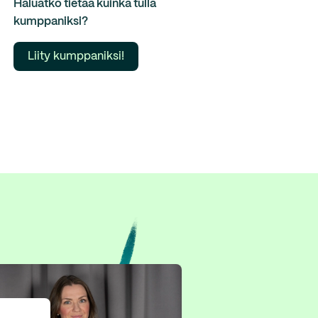
Haluatko tietää kuinka tulla
kumppaniksi?
Liity kumppaniksi!