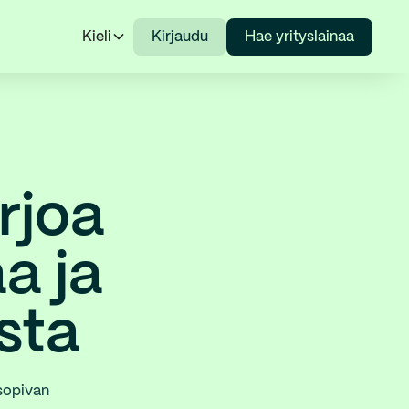
Kieli
Kirjaudu
Hae yrityslainaa
rjoa
a ja
sta
 sopivan