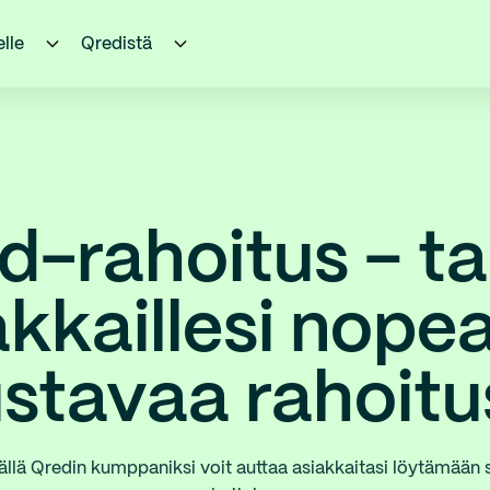
elle
Qredistä
d-rahoitus – ta
akkaillesi nopea
ustavaa rahoitu
ällä Qredin kumppaniksi voit auttaa asiakkaitasi löytämään