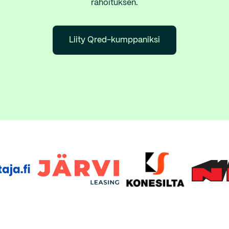
rahoituksen.
Liity Qred-kumppaniksi