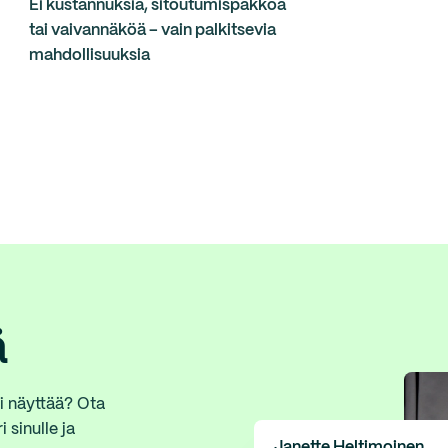
Ei kustannuksia, sitoutumispakkoa
tai vaivannäköä – vain palkitsevia
mahdollisuuksia
ä
i näyttää? Ota
 sinulle ja
Janette Heltimoinen