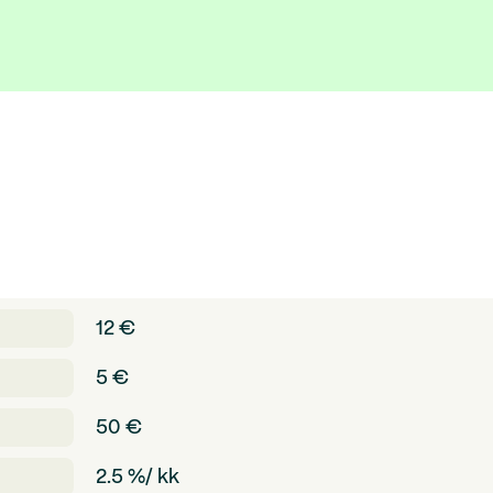
12 €
5 €
50 €
2.5 %/ kk