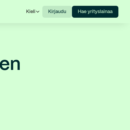
Kieli
Kirjaudu
Hae yrityslainaa
jen