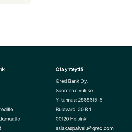
nk
Ota yhteyttä
Qred Bank Oy,
Suomen sivuliike
e
Y-tunnus: 2868615-5
redille
Bulevardi 30 B 1
klamaatio
00120 Helsinki
t
asiakaspalvelu@qred.com