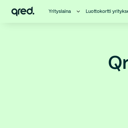
Yrityslaina
Luottokortti yrityks
Qr