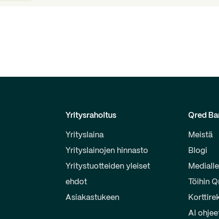
Yritysrahoitus
Qred Ba
Yrityslaina
Meistä
Yrityslainojen hinnasto
Blogi
Yritystuotteiden yleiset
Mediall
ehdot
Töihin Q
Asiakastukeen
Korttire
AI ohjee