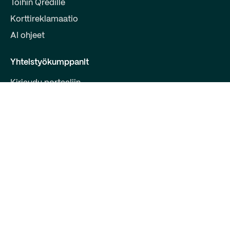
Töihin Qredille
Korttireklamaatio
AI ohjeet
Yhteistyökumppanit
Kirjaudu portaaliin
Liity kumppaniksi
Kehittäjille
Ota yhteyttä
Qred Bank Oy,
Suomen sivuliike
Y-tunnus: 2868615-5
Bulevardi 30 B 1