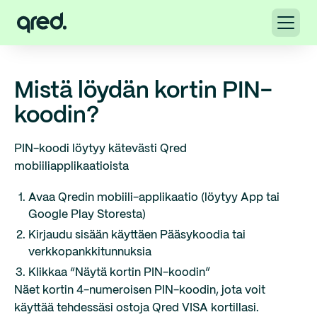
Mistä löydän kortin PIN-
koodin?
PIN-koodi löytyy kätevästi Qred
mobiiliapplikaatioista
Avaa Qredin mobiili-applikaatio (löytyy App tai
Google Play Storesta)
Kirjaudu sisään käyttäen Pääsykoodia tai
verkkopankkitunnuksia
Klikkaa “Näytä kortin PIN-koodin”
Näet kortin 4-numeroisen PIN-koodin, jota voit
käyttää tehdessäsi ostoja Qred VISA kortillasi.