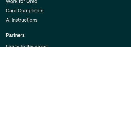
Work for Qred
Card Complaints
AI Instructions
Partners
Log in to the portal
Become a partner
For Developers
Contact us
Qred Bank Ltd.,
Finnish branch
Business ID: 2868615-5
Boulevard 30 B 1