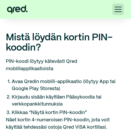
Mistä löydän kortin PIN-
koodin?
PIN-koodi löytyy kätevästi Qred
mobiiliapplikaatioista
Avaa Qredin mobiili-applikaatio (löytyy App tai
Google Play Storesta)
Kirjaudu sisään käyttäen Pääsykoodia tai
verkkopankkitunnuksia
Klikkaa “Näytä kortin PIN-koodin”
Näet kortin 4-numeroisen PIN-koodin, jota voit
käyttää tehdessäsi ostoja Qred VISA kortillasi.