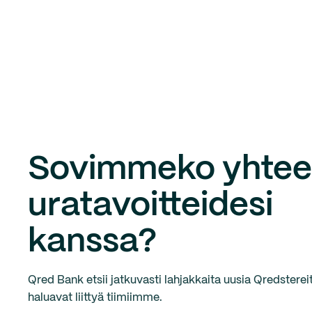
Sovimmeko yhte
uratavoitteidesi
kanssa?
Qred Bank etsii jatkuvasti lahjakkaita uusia Qredstereit
haluavat liittyä tiimiimme.