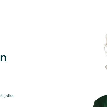
en
ä, jotka