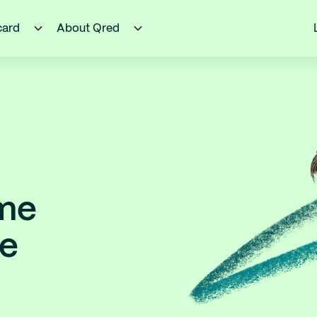
card
About Qred
 me
me