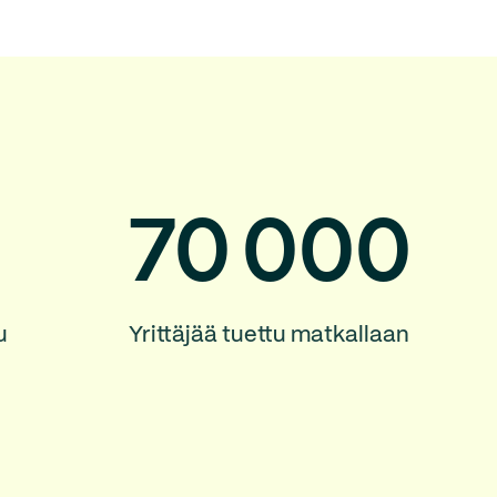
70
000
u
Yrittäjää tuettu matkallaan