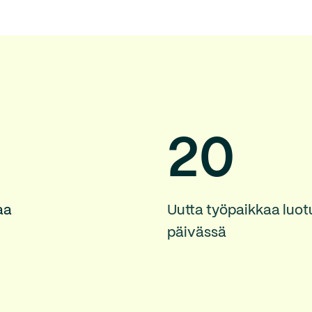
20
aa
Uutta työpaikkaa luot
päivässä