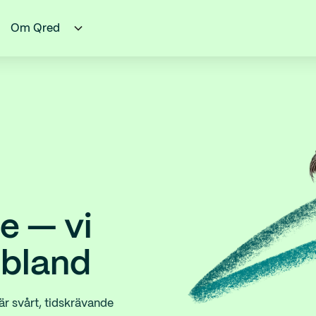
Om Qred
re — vi
ibland
är svårt, tidskrävande