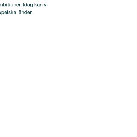
bitioner. Idag kan vi
opeiska länder.