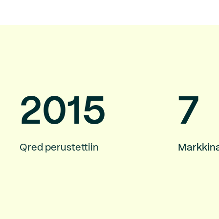
2015
7
Qred perustettiin
Markkin