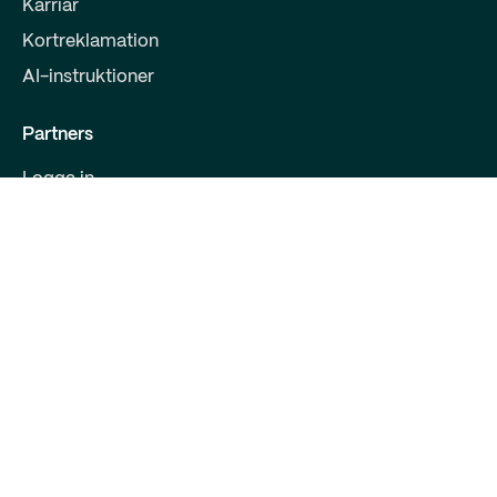
Karriär
Kortreklamation
AI-instruktioner
Partners
Logga in
Bli partner
För utvecklare
Kontakta oss
Qred Bank Ltd.,
Finsk filial
FO-nummer: 2868615-5
Bulevarden 30 B 1