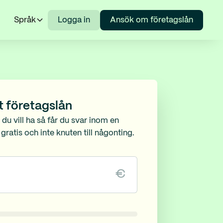
Språk
Logga in
Ansök om företagslån
t företagslån
 du vill ha så får du svar inom en
ratis och inte knuten till någonting.
€