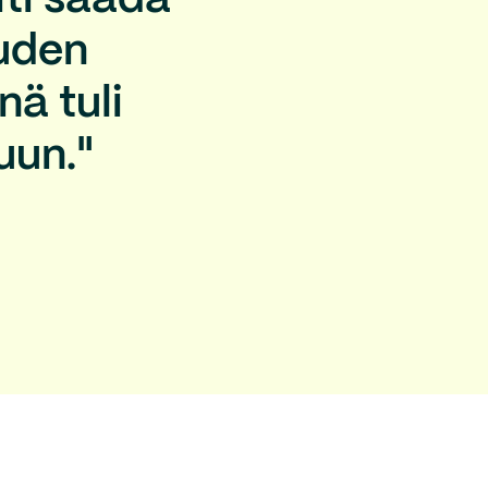
ti saada
auden
nä tuli
uun."