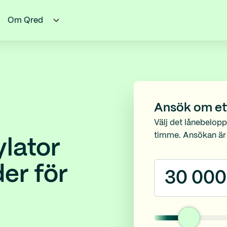
Om Qred
Ansök om et
Välj det lånebelopp
timme. Ansökan är g
lator
er för