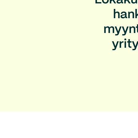
"Lokaku
hank
myynti
yrit