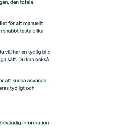
gen, den totala
let för att manuellt
n snabbt testa olika
u väl har en tydlig bild
iga sätt. Du kan också
för att kunna använda
eras tydligt och
 nödvändig information