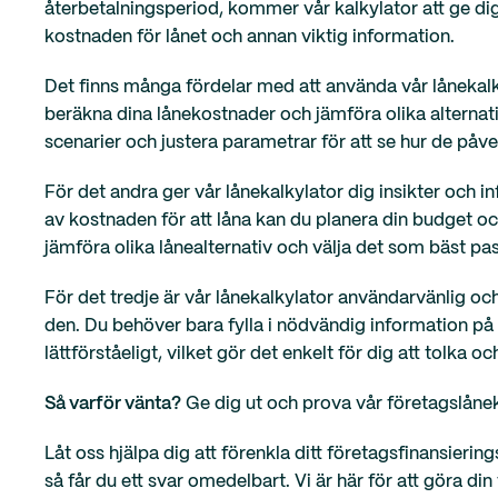
återbetalningsperiod, kommer vår kalkylator att ge di
kostnaden för lånet och annan viktig information.
Det finns många fördelar med att använda vår lånekalkyl
beräkna dina lånekostnader och jämföra olika alternat
scenarier och justera parametrar för att se hur de påv
För det andra ger vår lånekalkylator dig insikter och in
av kostnaden för att låna kan du planera din budget oc
jämföra olika lånealternativ och välja det som bäst p
För det tredje är vår lånekalkylator användarvänlig o
den. Du behöver bara fylla i nödvändig information på
lättförståeligt, vilket gör det enkelt för dig att tolka 
Så varför vänta?
Ge dig ut och prova vår företagslånek
Låt oss hjälpa dig att förenkla ditt företagsfinansier
så får du ett svar omedelbart. Vi är här för att göra din