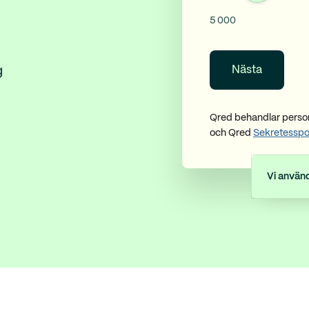
5 000
g
Qred behandlar perso
och Qred
Sekretesspo
Vi använd