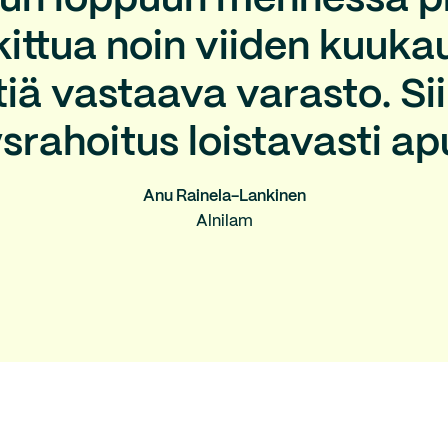
un loppuun mennessä pi
ittua noin viiden kuuk
ä vastaava varasto. Sii
ysrahoitus loistavasti ap
Anu Rainela-Lankinen
Alnilam