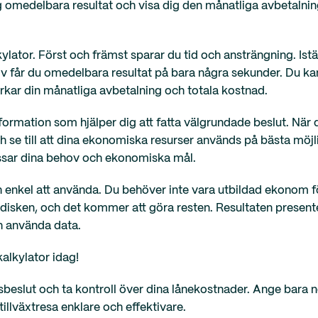
g omedelbara resultat och visa dig den månatliga avbetalnin
ator. Först och främst sparar du tid och ansträngning. Istäl
iv får du omedelbara resultat på bara några sekunder. Du ka
erkar din månatliga avbetalning och totala kostnad.
formation som hjälper dig att fatta välgrundade beslut. När d
h se till att dina ekonomiska resurser används på bästa möjl
assar dina behov och ekonomiska mål.
ch enkel att använda. Du behöver inte vara utbildad ekonom 
 disken, och det kommer att göra resten. Resultaten present
och använda data.
alkylator idag!
ingsbeslut och ta kontroll över dina lånekostnader. Ange bara
 tillväxtresa enklare och effektivare.