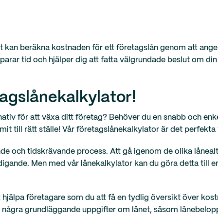
bt kan beräkna kostnaden för ett företagslån genom att ange
arar tid och hjälper dig att fatta välgrundade beslut om di
agslånekalkylator!
nativ för att växa ditt företag? Behöver du en snabb och enk
 till rätt ställe! Vår företagslånekalkylator är det perfekta 
nde och tidskrävande process. Att gå igenom de olika låneal
ldigande. Men med vår lånekalkylator kan du göra detta till 
t hjälpa företagare som du att få en tydlig översikt över kost
ge några grundläggande uppgifter om lånet, såsom lånebelop