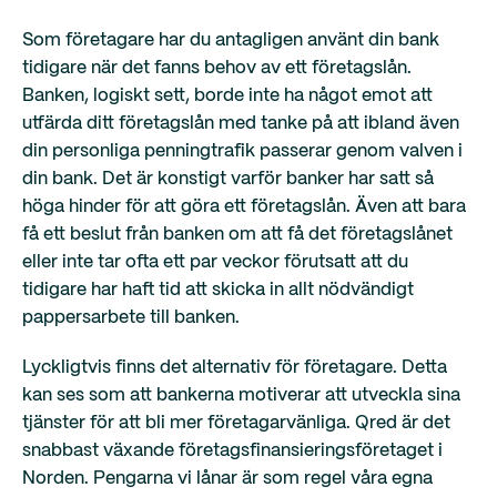
Som företagare har du antagligen använt din bank
tidigare när det fanns behov av ett företagslån.
Banken, logiskt sett, borde inte ha något emot att
utfärda ditt företagslån med tanke på att ibland även
din personliga penningtrafik passerar genom valven i
din bank. Det är konstigt varför banker har satt så
höga hinder för att göra ett företagslån. Även att bara
få ett beslut från banken om att få det företagslånet
eller inte tar ofta ett par veckor förutsatt att du
tidigare har haft tid att skicka in allt nödvändigt
pappersarbete till banken.
Lyckligtvis finns det alternativ för företagare. Detta
kan ses som att bankerna motiverar att utveckla sina
tjänster för att bli mer företagarvänliga. Qred är det
snabbast växande företagsfinansieringsföretaget i
Norden. Pengarna vi lånar är som regel våra egna