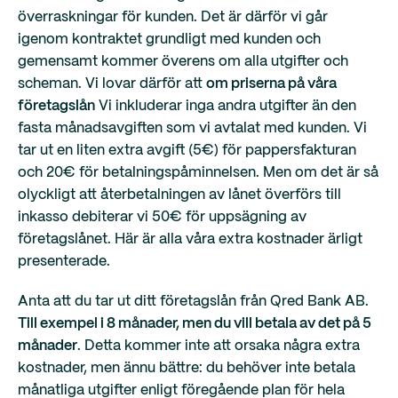
överraskningar för kunden. Det är därför vi går
igenom kontraktet grundligt med kunden och
gemensamt kommer överens om alla utgifter och
scheman. Vi lovar därför att
om priserna på våra
företagslån
Vi inkluderar inga andra utgifter än den
fasta månadsavgiften som vi avtalat med kunden. Vi
tar ut en liten extra avgift (5€) för pappersfakturan
och 20€ för betalningspåminnelsen. Men om det är så
olyckligt att återbetalningen av lånet överförs till
inkasso debiterar vi 50€ för uppsägning av
företagslånet. Här är alla våra extra kostnader ärligt
presenterade.
Anta att du tar ut ditt företagslån från Qred Bank AB.
Till exempel i 8 månader, men du vill betala av det på 5
månader
. Detta kommer inte att orsaka några extra
kostnader, men ännu bättre: du behöver inte betala
månatliga utgifter enligt föregående plan för hela