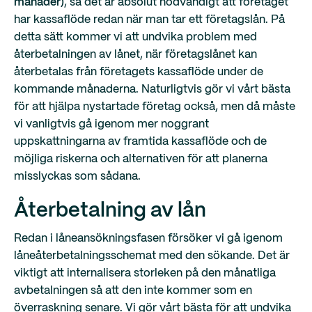
månader)
, så det är absolut nödvändigt att företaget
har kassaflöde redan när man tar ett företagslån. På
detta sätt kommer vi att undvika problem med
återbetalningen av lånet, när företagslånet kan
återbetalas från företagets kassaflöde under de
kommande månaderna. Naturligtvis gör vi vårt bästa
för att hjälpa nystartade företag också, men då måste
vi vanligtvis gå igenom mer noggrant
uppskattningarna av framtida kassaflöde och de
möjliga riskerna och alternativen för att planerna
misslyckas som sådana.
Återbetalning av lån
Redan i låneansökningsfasen försöker vi gå igenom
låneåterbetalningsschemat med den sökande. Det är
viktigt att internalisera storleken på den månatliga
avbetalningen så att den inte kommer som en
överraskning senare. Vi gör vårt bästa för att undvika