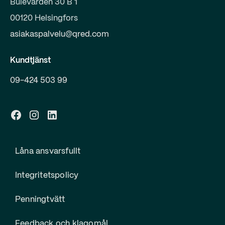
Bulevarden 30 B 1
00120 Helsingfors
asiakaspalvelu@qred.com
Kundtjänst
09-424 503 99
Låna ansvarsfullt
Integritetspolicy
Penningtvätt
Feedback och klagomål