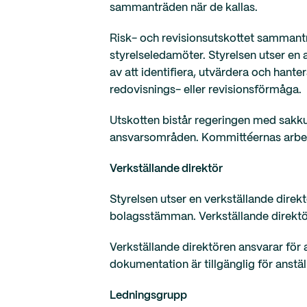
sammanträden när de kallas.
Risk- och revisionsutskottet sammantr
styrelseledamöter. Styrelsen utser en 
av att identifiera, utvärdera och hante
redovisnings- eller revisionsförmåga.
Utskotten bistår regeringen med sakk
ansvarsområden. Kommittéernas arbete
Verkställande direktör
Styrelsen utser en verkställande direkt
bolagsstämman. Verkställande direktöre
Verkställande direktören ansvarar för 
dokumentation är tillgänglig för anstäl
Ledningsgrupp