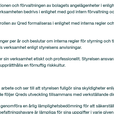
ationen och förvaltningen av bolagets angelägenheter i enli
erksamheten bedrivs i enlighet med god intern förvaltning och
llen av Qred formaliseras i enlighet med interna regler och r
er per år och beslutar om interna regler för styrning och t
ds verksamhet enligt styrelsens anvisningar.
r sin verksamhet etiskt och professionellt. Styrelsen ansvara
upprätthålla en förnuftig riskkultur.
arbete och ser till att styrelsen fullgör sina skyldigheter en
nde följer Qreds utveckling tillsammans med verkställande di
t genomföra en årlig lämplighetsbedömning för att säkerställ
efattningshavare är lämpliga för sina uppgifter i varje give