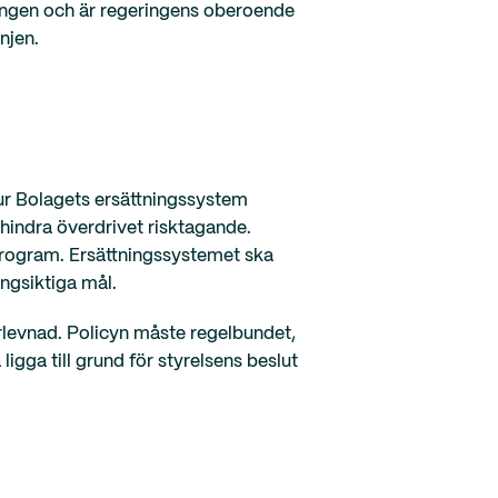
eringen och är regeringens oberoende
njen.
hur Bolagets ersättningssystem
rhindra överdrivet risktagande.
program. Ersättningssystemet ska
ångsiktiga mål.
erlevnad. Policyn måste regelbundet,
igga till grund för styrelsens beslut