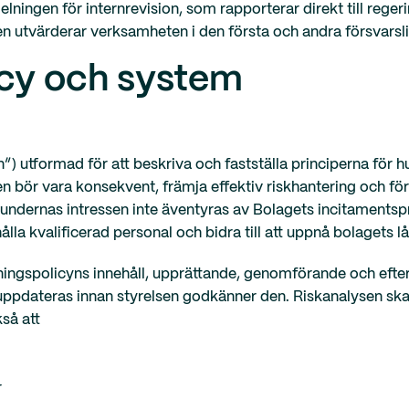
delningen för internrevision, som rapporterar direkt till reg
jen utvärderar verksamheten i den första och andra försvarsli
icy och system
n”) utformad för att beskriva och fastställa principerna för 
en bör vara konsekvent, främja effektiv riskhantering och fö
kundernas intressen inte äventyras av Bolagets incitaments
ålla kvalificerad personal och bidra till att uppnå bolagets l
ttningspolicyns innehåll, upprättande, genomförande och eft
uppdateras innan styrelsen godkänner den. Riskanalysen ska l
kså att
r