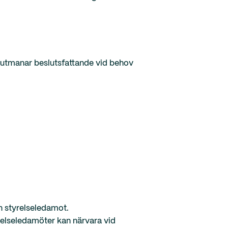
h utmanar beslutsfattande vid behov
n styrelseledamot.
relseledamöter kan närvara vid