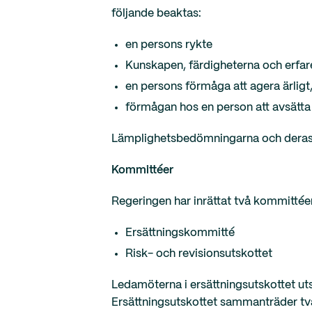
följande beaktas:
en persons rykte
Kunskapen, färdigheterna och erfar
en persons förmåga att agera ärligt
förmågan hos en person att avsätta ti
Lämplighetsbedömningarna och deras 
Kommittéer
Regeringen har inrättat två kommitté
Ersättningskommitté
Risk- och revisionsutskottet
Ledamöterna i ersättningsutskottet ut
Ersättningsutskottet sammanträder två