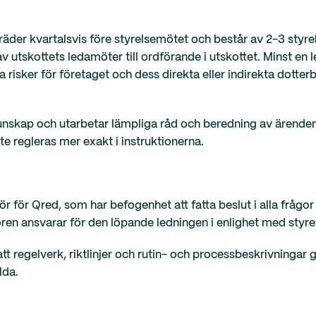
äder kvartalsvis före styrelsemötet och består av 2-3 styr
av utskottets ledamöter till ordförande i utskottet. Minst e
ra risker för företaget och dess direkta eller indirekta dott
unskap och utarbetar lämpliga råd och beredning av ärenden
 regleras mer exakt i instruktionerna.
ör för Qred, som har befogenhet att fatta beslut i alla frågor
n ansvarar för den löpande ledningen i enlighet med styrels
att regelverk, riktlinjer och rutin- och processbeskrivningar
lda.