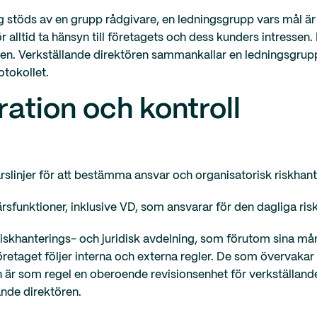
g stöds av en grupp rådgivare, en ledningsgrupp vars mål är 
r alltid ta hänsyn till företagets och dess kunders intressen
en. Verkställande direktören sammankallar en ledningsgrup
tokollet.
ration och kontroll
rslinjer för att bestämma ansvar och organisatorisk riskhante
färsfunktioner, inklusive VD, som ansvarar för den dagliga ri
 riskhanterings- och juridisk avdelning, som förutom sina m
retaget följer interna och externa regler. De som övervakar
ch är som regel en oberoende revisionsenhet för verkställan
ande direktören.