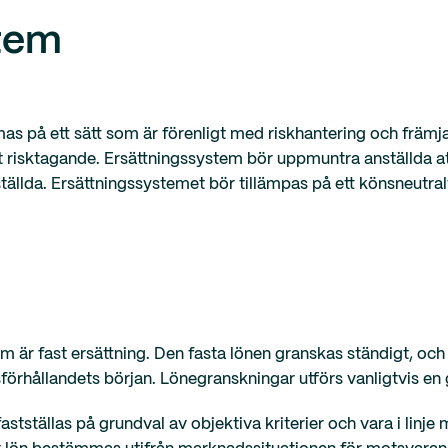
stem
s på ett sätt som är förenligt med riskhantering och främjar
t risktagande. Ersättningssystem bör uppmuntra anställda att
tällda. Ersättningssystemet bör tillämpas på ett könsneutralt
 är fast ersättning. Den fasta lönen granskas ständigt, och
sförhållandets början. Lönegranskningar utförs vanligtvis en 
astställas på grundval av objektiva kriterier och vara i lin