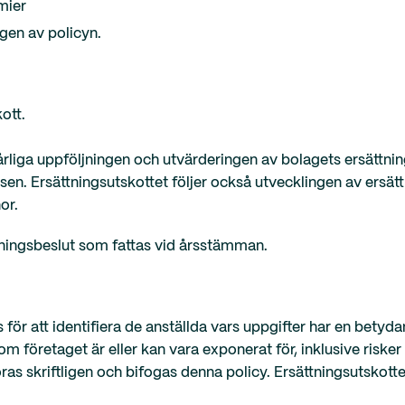
mier
ngen av policyn.
kott.
 årliga uppföljningen och utvärderingen av bolagets ersättn
lsen. Ersättningsutskottet följer också utvecklingen av ers
or.
ttningsbeslut som fattas vid årsstämman.
för att identifiera de anställda vars uppgifter har en betyda
som företaget är eller kan vara exponerat för, inklusive risker
s skriftligen och bifogas denna policy. Ersättningsutskotte