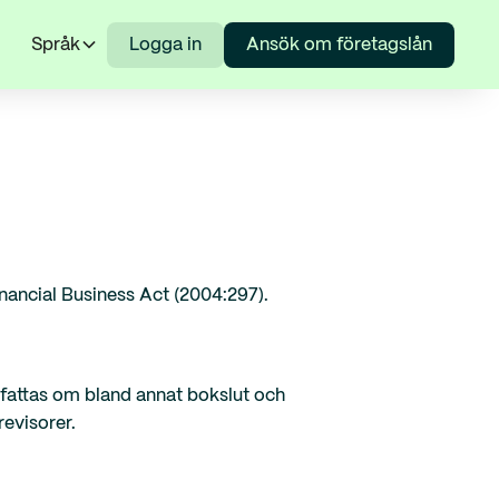
Språk
Logga in
Ansök om företagslån
inancial Business Act (2004:297).
 fattas om bland annat bokslut och
revisorer.