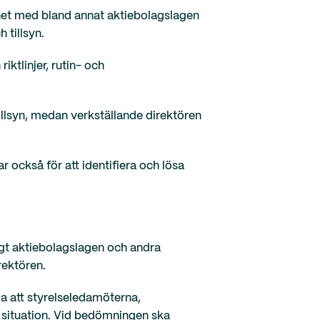
ghet med bland annat aktiebolagslagen
 tillsyn.
iktlinjer, rutin- och
illsyn, medan verkställande direktören
r också för att identifiera och lösa
ligt aktiebolagslagen och andra
rektören.
a att styrelseledamöterna,
n situation. Vid bedömningen ska