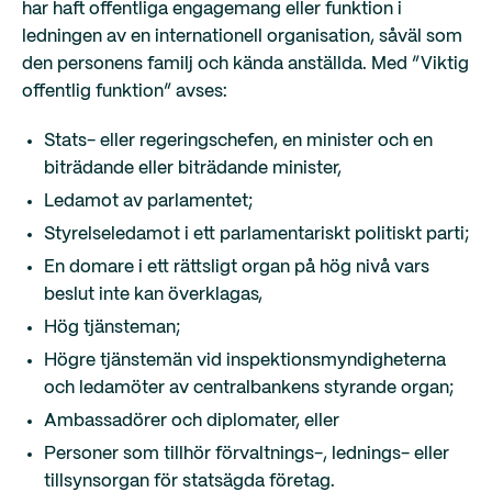
har haft offentliga engagemang eller funktion i
ledningen av en internationell organisation, såväl som
den personens familj och kända anställda. Med ”Viktig
offentlig funktion” avses:
Stats- eller regeringschefen, en minister och en
biträdande eller biträdande minister,
Ledamot av parlamentet;
Styrelseledamot i ett parlamentariskt politiskt parti;
En domare i ett rättsligt organ på hög nivå vars
beslut inte kan överklagas,
Hög tjänsteman;
Högre tjänstemän vid inspektionsmyndigheterna
och ledamöter av centralbankens styrande organ;
Ambassadörer och diplomater, eller
Personer som tillhör förvaltnings-, lednings- eller
tillsynsorgan för statsägda företag.