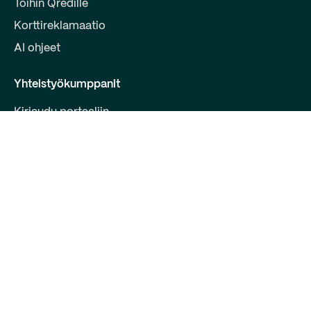
Töihin Qredille
Korttireklamaatio
AI ohjeet
Yhteistyökumppanit
Kirjaudu portaaliin
Liity kumppaniksi
Kehittäjille
Ota yhteyttä
Qred Bank Oy,
Suomen sivuliike
Y-tunnus: 2868615-5
Bulevardi 30 B 1