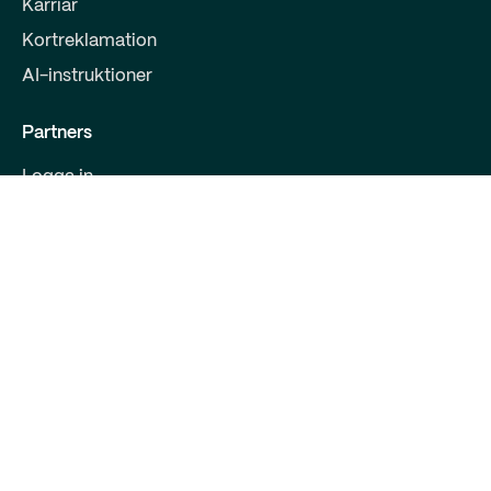
Karriär
Kortreklamation
AI-instruktioner
Partners
Logga in
Bli partner
För utvecklare
Kontakta oss
Qred Bank Ltd.,
Finsk filial
FO-nummer: 2868615-5
Bulevarden 30 B 1