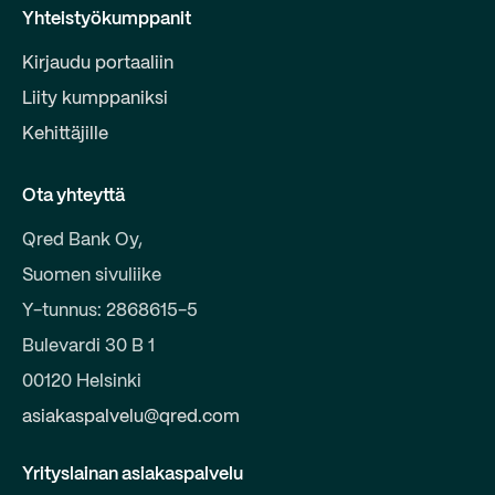
Yhteistyökumppanit
Kirjaudu portaaliin
Liity kumppaniksi
Kehittäjille
Ota yhteyttä
Qred Bank Oy,
Suomen sivuliike
Y-tunnus: 2868615-5
Bulevardi 30 B 1
00120 Helsinki
asiakaspalvelu@qred.com
Yrityslainan asiakaspalvelu