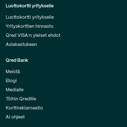
Luottokortti yritykselle
Luottokortti yritykselle
Yrityskorttien hinnasto
Qred VISA:n yleiset ehdot
Asiakastukeen
Qred Bank
Meistä
Blogi
Medialle
Töihin Qredille
Korttireklamaatio
AI ohjeet