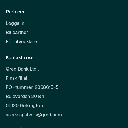
Partners
Logga in
Bli partner
För utvecklare
Kontakta oss
Qred Bank Ltd.,
Finsk filial
FO-nummer: 2868615-5
Bulevarden 30 B 1
00120 Helsingfors
asiakaspalvelu@qred.com