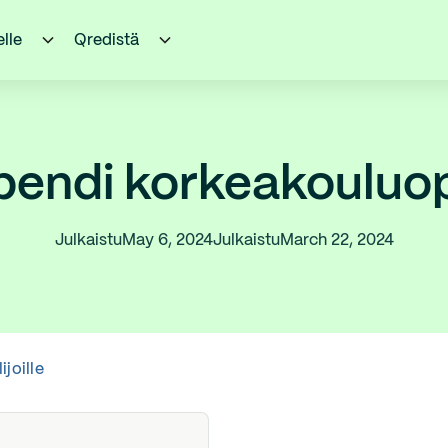
elle
Qredistä
pendi korkeakouluopi
Julkaistu
May 6, 2024
Julkaistu
March 22, 2024
joille