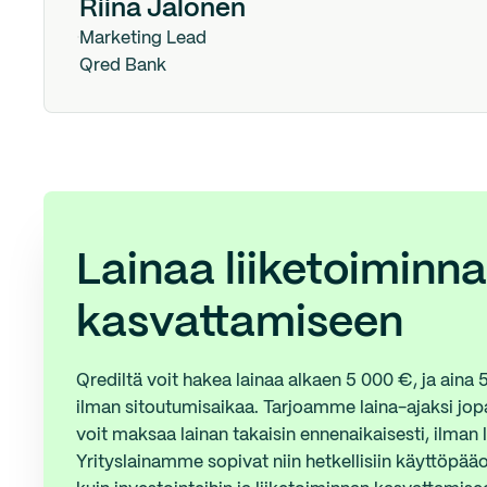
Riina Jalonen
Marketing Lead
Qred Bank
Lainaa liiketoiminn
kasvattamiseen
Qrediltä voit hakea lainaa alkaen 5 000 €, ja aina
ilman sitoutumisaikaa. Tarjoamme laina-ajaksi jop
voit maksaa lainan takaisin ennenaikaisesti, ilman 
Yrityslainamme sopivat niin hetkellisiin käyttöpää