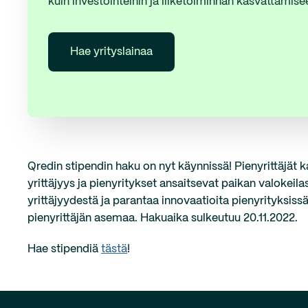
kuin investointeihin ja liiketoiminnan kasvattamise
Hae yrityslainaa
Qredin stipendin haku on nyt käynnissä! Pienyrittäjät
yrittäjyys ja pienyritykset ansaitsevat paikan valokeil
yrittäjyydestä ja parantaa innovaatioita pienyrityksissä
pienyrittäjän asemaa. Hakuaika sulkeutuu 20.11.2022.
Hae stipendiä
tästä
!