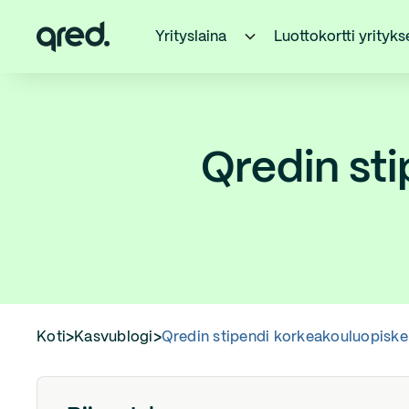
Yrityslaina
Luottokortti yrityks
Qredin sti
Koti
>
Kasvublogi
>
Qredin stipendi korkeakouluopiskeli