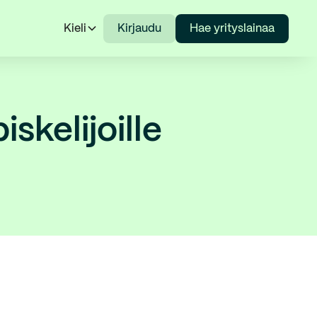
Kieli
Kirjaudu
Hae yrityslainaa
skelijoille