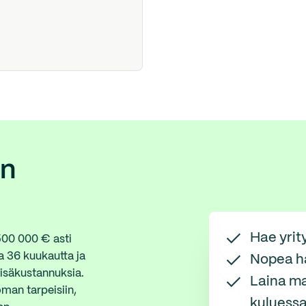
an
Hae yrit
 500 000 € asti
a 36 kuukautta ja
Nopea h
lisäkustannuksia.
Laina ma
oman tarpeisiin,
kuluess