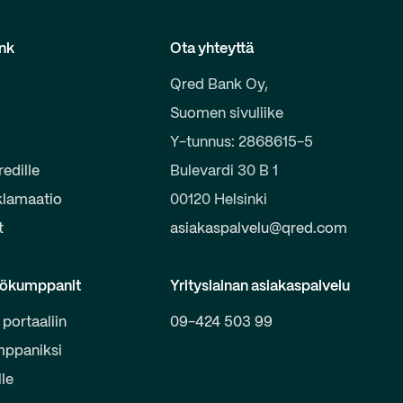
nk
Ota yhteyttä
Qred Bank Oy,
Suomen sivuliike
e
Y-tunnus: 2868615-5
redille
Bulevardi 30 B 1
klamaatio
00120 Helsinki
t
asiakaspalvelu@qred.com
yökumppanit
Yrityslainan asiakaspalvelu
 portaaliin
09-424 503 99
mppaniksi
lle