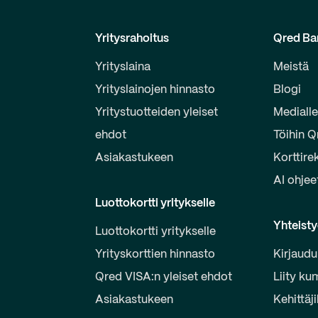
Yritysrahoitus
Qred Ba
Yrityslaina
Meistä
Yrityslainojen hinnasto
Blogi
Yritystuotteiden yleiset
Mediall
ehdot
Töihin Q
Asiakastukeen
Korttire
AI ohjee
Luottokortti yritykselle
Yhteist
Luottokortti yritykselle
Yrityskorttien hinnasto
Kirjaudu
Qred VISA:n yleiset ehdot
Liity ku
Asiakastukeen
Kehittäji