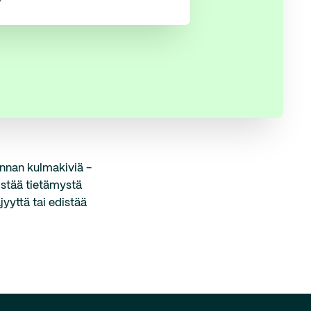
unnan kulmakiviä -
distää tietämystä
jyyttä tai edistää