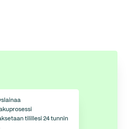
yslainaa
akuprosessi
ksetaan tilillesi 24 tunnin
a