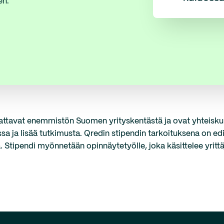
en.
 kattavat enemmistön Suomen yrityskentästä ja ovat yhteisk
assa ja lisää tutkimusta. Qredin stipendin tarkoituksena on e
. Stipendi myönnetään opinnäytetyölle, joka käsittelee yrittä