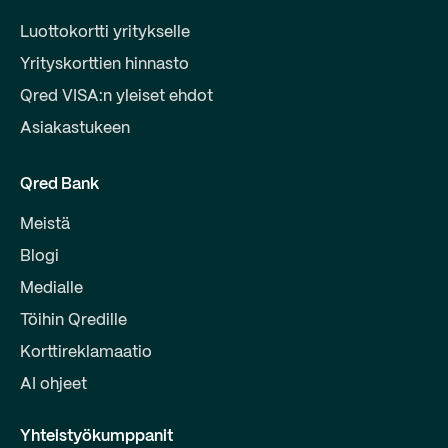
Luottokortti yritykselle
Yrityskorttien hinnasto
Qred VISA:n yleiset ehdot
Asiakastukeen
Qred Bank
Meistä
Blogi
Medialle
Töihin Qredille
Korttireklamaatio
AI ohjeet
Yhteistyökumppanit