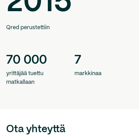
2015
Qred perustettiin
70
000
7
yrittäjää tuettu
markkinaa
matkallaan
Ota yhteyttä