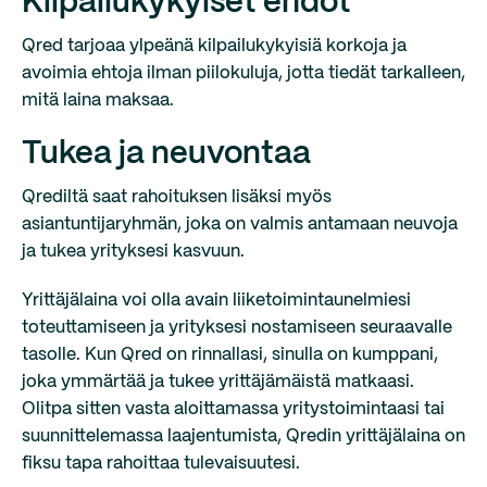
Kilpailukykyiset ehdot
Qred tarjoaa ylpeänä kilpailukykyisiä korkoja ja
avoimia ehtoja ilman piilokuluja, jotta tiedät tarkalleen,
mitä laina maksaa.
Tukea ja neuvontaa
Qrediltä saat rahoituksen lisäksi myös
asiantuntijaryhmän, joka on valmis antamaan neuvoja
ja tukea yrityksesi kasvuun.
Yrittäjälaina voi olla avain liiketoimintaunelmiesi
toteuttamiseen ja yrityksesi nostamiseen seuraavalle
tasolle. Kun Qred on rinnallasi, sinulla on kumppani,
joka ymmärtää ja tukee yrittäjämäistä matkaasi.
Olitpa sitten vasta aloittamassa yritystoimintaasi tai
suunnittelemassa laajentumista, Qredin yrittäjälaina on
fiksu tapa rahoittaa tulevaisuutesi.