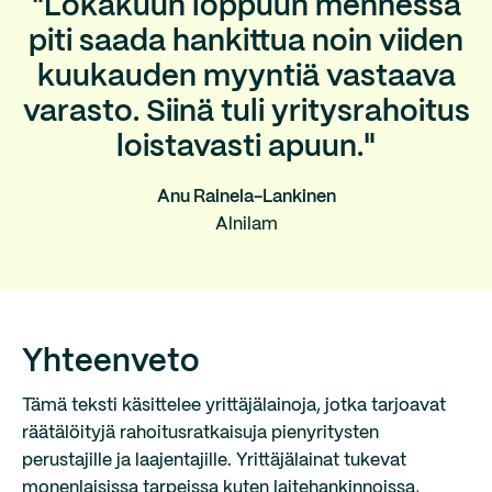
"Lokakuun loppuun mennessä
piti saada hankittua noin viiden
kuukauden myyntiä vastaava
varasto. Siinä tuli yritysrahoitus
loistavasti apuun."
Anu Rainela-Lankinen
Alnilam
Yhteenveto
Tämä teksti käsittelee yrittäjälainoja, jotka tarjoavat
räätälöityjä rahoitusratkaisuja pienyritysten
perustajille ja laajentajille. Yrittäjälainat tukevat
monenlaisissa tarpeissa kuten laitehankinnoissa,