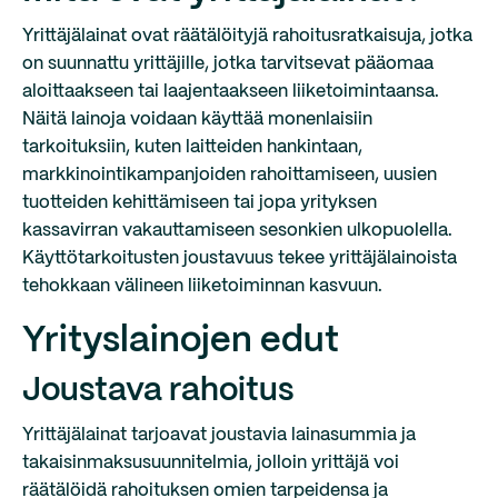
Yrittäjälainat ovat räätälöityjä rahoitusratkaisuja, jotka
on suunnattu yrittäjille, jotka tarvitsevat pääomaa
aloittaakseen tai laajentaakseen liiketoimintaansa.
Näitä lainoja voidaan käyttää monenlaisiin
tarkoituksiin, kuten laitteiden hankintaan,
markkinointikampanjoiden rahoittamiseen, uusien
tuotteiden kehittämiseen tai jopa yrityksen
kassavirran vakauttamiseen sesonkien ulkopuolella.
Käyttötarkoitusten joustavuus tekee yrittäjälainoista
tehokkaan välineen liiketoiminnan kasvuun.
Yrityslainojen edut
Joustava rahoitus
Yrittäjälainat tarjoavat joustavia lainasummia ja
takaisinmaksusuunnitelmia, jolloin yrittäjä voi
räätälöidä rahoituksen omien tarpeidensa ja