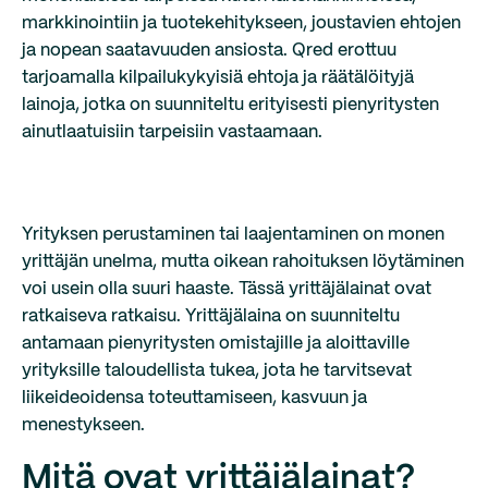
markkinointiin ja tuotekehitykseen, joustavien ehtojen
ja nopean saatavuuden ansiosta. Qred erottuu
tarjoamalla kilpailukykyisiä ehtoja ja räätälöityjä
lainoja, jotka on suunniteltu erityisesti pienyritysten
ainutlaatuisiin tarpeisiin vastaamaan.
Yrityksen perustaminen tai laajentaminen on monen
yrittäjän unelma, mutta oikean rahoituksen löytäminen
voi usein olla suuri haaste. Tässä yrittäjälainat ovat
ratkaiseva ratkaisu. Yrittäjälaina on suunniteltu
antamaan pienyritysten omistajille ja aloittaville
yrityksille taloudellista tukea, jota he tarvitsevat
liikeideoidensa toteuttamiseen, kasvuun ja
menestykseen.
Mitä ovat yrittäjälainat?