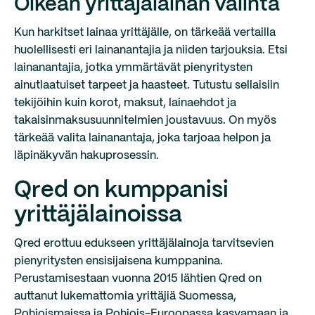
Oikean yrittäjälainan valinta
Kun harkitset lainaa yrittäjälle, on tärkeää vertailla
huolellisesti eri lainanantajia ja niiden tarjouksia. Etsi
lainanantajia, jotka ymmärtävät pienyritysten
ainutlaatuiset tarpeet ja haasteet. Tutustu sellaisiin
tekijöihin kuin korot, maksut, lainaehdot ja
takaisinmaksusuunnitelmien joustavuus. On myös
tärkeää valita lainanantaja, joka tarjoaa helpon ja
läpinäkyvän hakuprosessin.
Qred on kumppanisi
yrittäjälainoissa
Qred erottuu edukseen yrittäjälainoja tarvitsevien
pienyritysten ensisijaisena kumppanina.
Perustamisestaan vuonna 2015 lähtien Qred on
auttanut lukemattomia yrittäjiä Suomessa,
Pohjoismaissa ja Pohjois-Euroopassa kasvamaan ja