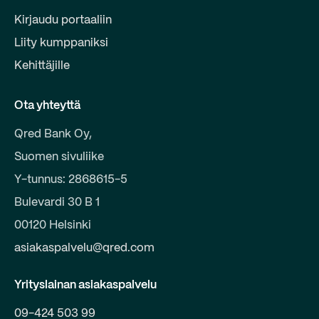
Kirjaudu portaaliin
Liity kumppaniksi
Kehittäjille
Ota yhteyttä
Qred Bank Oy,
Suomen sivuliike
Y-tunnus: 2868615-5
Bulevardi 30 B 1
00120 Helsinki
asiakaspalvelu@qred.com
Yrityslainan asiakaspalvelu
09-424 503 99