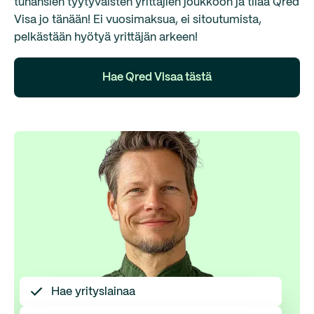
tuhansien tyytyväisten yrittäjien joukkoon ja tilaa Qred
Visa jo tänään! Ei vuosimaksua, ei sitoutumista,
pelkästään hyötyä yrittäjän arkeen!
Hae Qred Visaa tästä
Hae yrityslainaa