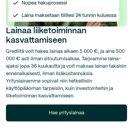
Nopea hakuprosessi
Laina maksetaan tilillesi 24 tunnin kuluessa
Lainaa liiketoiminnan
kasvattamiseen
Qrediltä voit hakea lainaa alkaen 5 000 €, ja aina 500
000 € asti ilman sitoutumisaikaa. Tarjoamme laina-
ajaksi jopa 36 kuukautta ja voit maksaa lainan takaisin
ennenaikaisesti, ilman lisäkustannuksia.
Yrityslainamme sopivat niin hetkellisiin
käyttöpääoman tarpeisiin, kuin investointeihin ja
liiketoiminnan kasvattamiseen.
Hae yrityslainaa