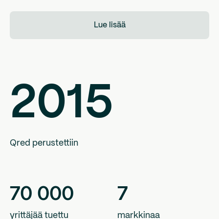
Lue lisää
2015
Qred perustettiin
70
000
7
yrittäjää tuettu
markkinaa