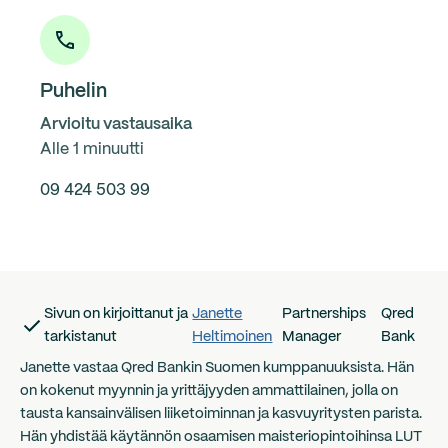
Puhelin
Arvioitu vastausaika
Alle 1 minuutti
09 424 503 99
Sivun on kirjoittanut ja
Janette
Partnerships
Qred
tarkistanut
Heltimoinen
Manager
Bank
Janette vastaa Qred Bankin Suomen kumppanuuksista. Hän
on kokenut myynnin ja yrittäjyyden ammattilainen, jolla on
tausta kansainvälisen liiketoiminnan ja kasvuyritysten parista.
Hän yhdistää käytännön osaamisen maisteriopintoihinsa LUT