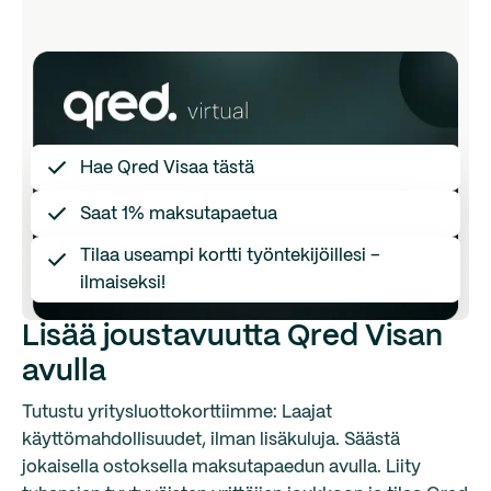
Hae Qred Visaa tästä
Saat 1% maksutapaetua
Tilaa useampi kortti työntekijöillesi –
ilmaiseksi!
Lisää joustavuutta Qred Visan
avulla
Tutustu yritysluottokorttiimme: Laajat
käyttömahdollisuudet, ilman lisäkuluja. Säästä
jokaisella ostoksella maksutapaedun avulla. Liity