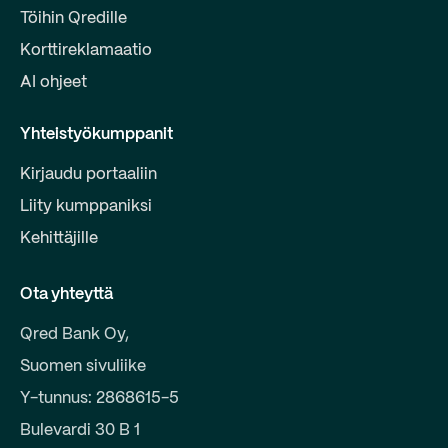
Töihin Qredille
Korttireklamaatio
AI ohjeet
Yhteistyökumppanit
Kirjaudu portaaliin
Liity kumppaniksi
Kehittäjille
Ota yhteyttä
Qred Bank Oy,
Suomen sivuliike
Y-tunnus: 2868615-5
Bulevardi 30 B 1