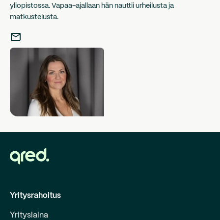
yliopistossa. Vapaa-ajallaan hän nauttii urheilusta ja
matkustelusta.
Yritysrahoitus
Yrityslaina