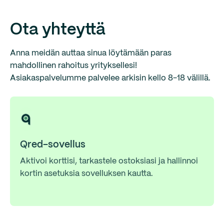
Täytä rinnakkaiskortin haltijan tiedot.
luottokorttia yrityksesi ostoihin myymälöissä ja
Tämän jälkeen rinnakkaiskortti toimitetaan samaan
netissä, sekä Suomessa että ulkomailla
(ulkomaisissa
osoitteeseen, johon alkuperäinen kortti lähetettiin.
Ota yhteyttä
valuutoissa tehtyihin ostoihin lisätään 2 %:n
Kortti saapuu noin 7–9 arkipäivän kuluessa.
valuuttalisä)
. Kortin käyttö kotimaassa on kulutonta,
Anna meidän auttaa sinua löytämään paras
mikäli maksat laskun takaisin kerralla. Jos haluat lisää
mahdollinen rahoitus yrityksellesi!
maksuaikaa, voit maksaa laskun osissa, jolloin
Asiakaspalvelumme palvelee arkisin kello 8-18 välillä.
avoimelle luotolle lisätään kuukausikorko, alkaen 1,95
%.
Qred-sovellus
Aktivoi korttisi, tarkastele ostoksiasi ja hallinnoi
kortin asetuksia sovelluksen kautta.