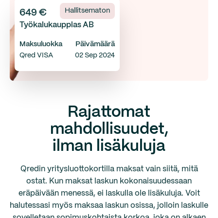
Hallitsematon
649 €
Työkalukauppias AB
Maksuluokka
Päivämäärä
Qred VISA
02 Sep 2024
Rajattomat
mahdollisuudet,
ilman lisäkuluja
Qredin yritysluottokortilla maksat vain siitä, mitä
ostat. Kun maksat laskun kokonaisuudessaan
eräpäivään menessä, ei laskulla ole lisäkuluja. Voit
halutessasi myös maksaa laskun osissa, jolloin laskulle
sovelletaan sopimuskohtaista korkoa, joka on alkaen