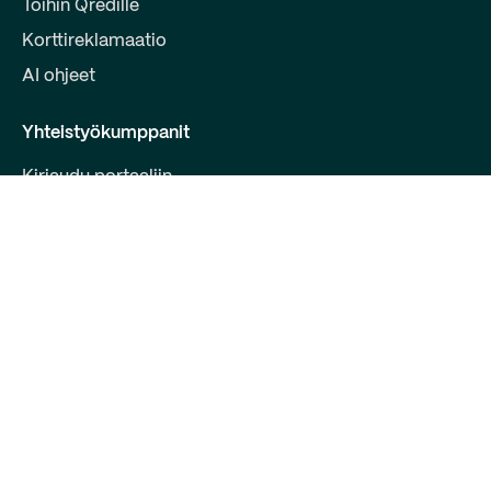
Töihin Qredille
Korttireklamaatio
AI ohjeet
Yhteistyökumppanit
Kirjaudu portaaliin
Liity kumppaniksi
Kehittäjille
Ota yhteyttä
Qred Bank Oy,
Suomen sivuliike
Y-tunnus: 2868615-5
Bulevardi 30 B 1