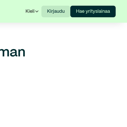
Kieli
Kirjaudu
Hae yrityslainaa
mman