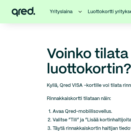
Yrityslaina
Luottokortti yrityks
Voinko tilat
luottokortin
Kyllä, Qred VISA -kortille voi tilata ri
Rinnakkaiskortti tilataan näin:
Avaa Qred-mobiilisovellus.
Valitse ”Tili” ja ”Lisää kortinhaltijoita
Täytä rinnakkaiskortin haltijan tiedo