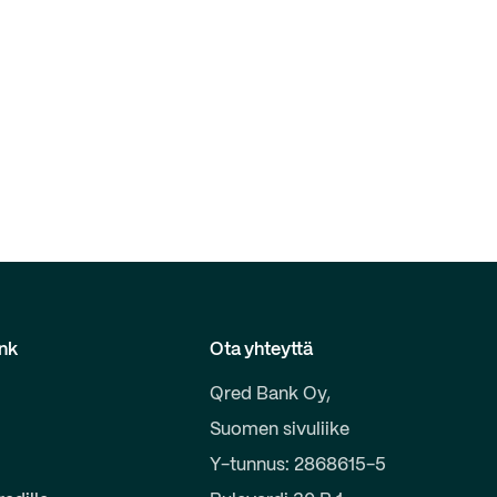
nk
Ota yhteyttä
Qred Bank Oy,
Suomen sivuliike
e
Y-tunnus: 2868615-5