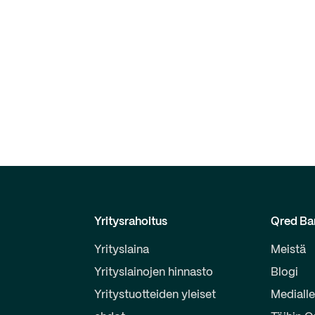
Yritysrahoitus
Qred Ba
Yrityslaina
Meistä
Yrityslainojen hinnasto
Blogi
Yritystuotteiden yleiset
Mediall