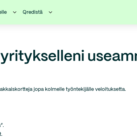
elle
Qredistä
a yritykselleni usea
?
nnakkaiskortteja jopa kolmelle työntekijälle veloituksetta.
”.
t.