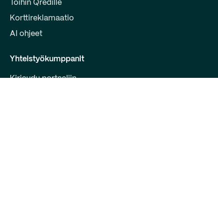
Töihin Qredille
Korttireklamaatio
AI ohjeet
Yhteistyökumppanit
Kirjaudu portaaliin
Liity kumppaniksi
Kehittäjille
Ota yhteyttä
Qred Bank Oy,
Suomen sivuliike
Y-tunnus: 2868615-5
Bulevardi 30 B 1