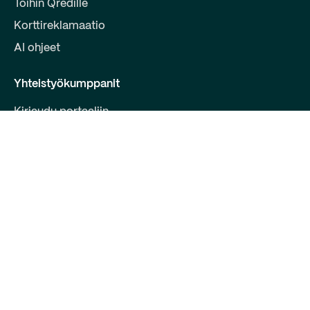
Töihin Qredille
Korttireklamaatio
AI ohjeet
Yhteistyökumppanit
Kirjaudu portaaliin
Liity kumppaniksi
Kehittäjille
Ota yhteyttä
Qred Bank Oy,
Suomen sivuliike
Y-tunnus: 2868615-5
Bulevardi 30 B 1