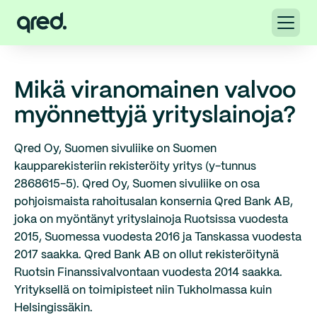
Mikä viranomainen valvoo
myönnettyjä yrityslainoja?
Qred Oy, Suomen sivuliike on Suomen
kaupparekisteriin rekisteröity yritys (y-tunnus
2868615-5). Qred Oy, Suomen sivuliike on osa
pohjoismaista rahoitusalan konsernia Qred Bank AB,
joka on myöntänyt yrityslainoja Ruotsissa vuodesta
2015, Suomessa vuodesta 2016 ja Tanskassa vuodesta
2017 saakka. Qred Bank AB on ollut rekisteröitynä
Ruotsin Finanssivalvontaan vuodesta 2014 saakka.
Yrityksellä on toimipisteet niin Tukholmassa kuin
Helsingissäkin.