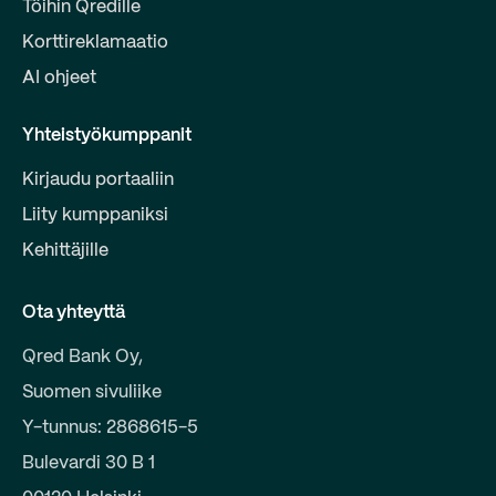
Töihin Qredille
Korttireklamaatio
AI ohjeet
Yhteistyökumppanit
Kirjaudu portaaliin
Liity kumppaniksi
Kehittäjille
Ota yhteyttä
Qred Bank Oy,
Suomen sivuliike
Y-tunnus: 2868615-5
Bulevardi 30 B 1