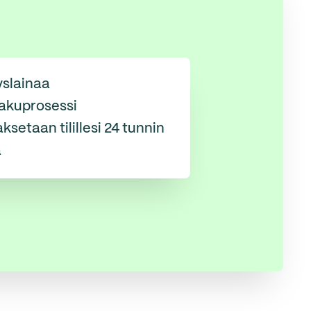
yslainaa
akuprosessi
ksetaan tilillesi 24 tunnin
a