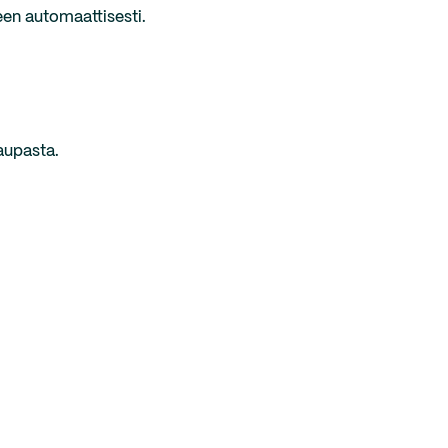
een automaattisesti.
aupasta.