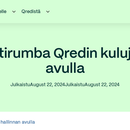
elle
Qredistä
tirumba Qredin kuluj
avulla
Julkaistu
August 22, 2024
Julkaistu
August 22, 2024
hallinnan avulla