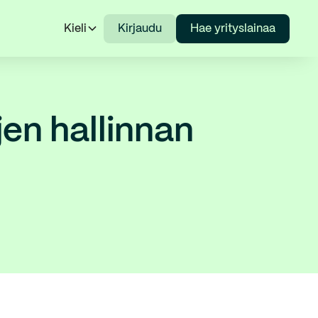
Kieli
Kirjaudu
Hae yrityslainaa
en hallinnan