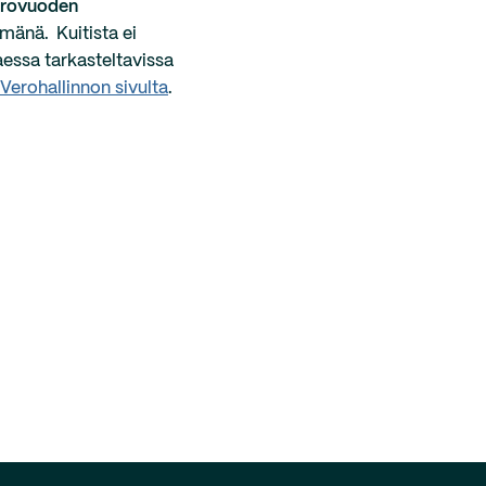
erovuoden
elmänä.
Kuitista ei
taessa tarkasteltavissa
Verohallinnon sivulta
.