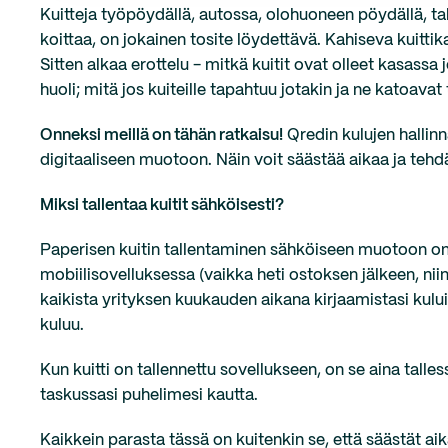
Kuitteja työpöydällä, autossa, olohuoneen pöydällä, ta
koittaa, on jokainen tosite löydettävä. Kahiseva kuitti
Sitten alkaa erottelu - mitkä kuitit ovat olleet kasassa 
huoli; mitä jos kuiteille tapahtuu jotakin ja ne katoavat
Onneksi meillä on tähän ratkaisu!
Qredin kulujen hallinna
digitaaliseen muotoon. Näin voit säästää aikaa ja teh
Miksi tallentaa kuitit sähköisesti?
Paperisen kuitin tallentaminen sähköiseen muotoon on h
mobiilisovelluksessa (vaikka heti ostoksen jälkeen, niin
kaikista yrityksen kuukauden aikana kirjaamistasi kulu
kuluu.
Kun kuitti on tallennettu sovellukseen, on se aina talles
taskussasi puhelimesi kautta.
Kaikkein parasta tässä on kuitenkin se, että säästät aik