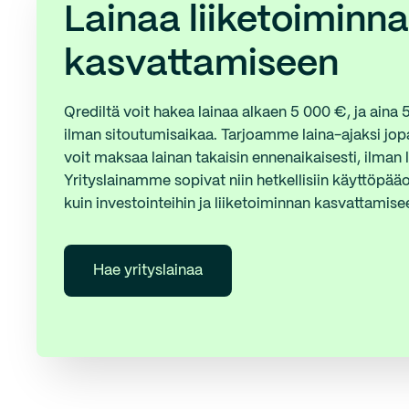
Lainaa liiketoiminn
kasvattamiseen
Qrediltä voit hakea lainaa alkaen 5 000 €, ja aina
ilman sitoutumisaikaa. Tarjoamme laina-ajaksi jop
voit maksaa lainan takaisin ennenaikaisesti, ilman 
Yrityslainamme sopivat niin hetkellisiin käyttöpää
kuin investointeihin ja liiketoiminnan kasvattamise
Hae yrityslainaa