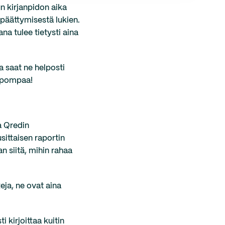
n kirjanpidon aika
 päättymisestä lukien.
na tulee tietysti aina
ja saat ne helposti
elpompaa!
a Qredin
sittaisen raportin
n siitä, mihin rahaa
teja, ne ovat aina
 kirjoittaa kuitin