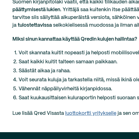
Suomen kirjanpitolaki vaatii, että kaikki tilikauden aika
päättymisestä lukien
. Yrittäjä saa kuitenkin itse päättä
tarvitse siis säilyttää alkuperäistä versiota, sähköinen v
ja
tulostettavissa
selkokielisessä muodossa ja ilman aihe
Miksi sinun kannattaa käyttää Qredin kulujen hallintaa?
Voit skannata kuitit nopeasti ja helposti mobiilisove
Saat kaikki kuitit talteen samaan paikkaan.
Säästät aikaa ja rahaa.
Voit seurata kuluja ja tarkastella niitä, missä ikinä o
Vähennät näppäilyvirheitä kirjanpidossa.
Saat kuukausittaisen kuluraportin helposti suoraan s
Lue lisää Qred Visasta
luottokortti yritykselle
ja sen om