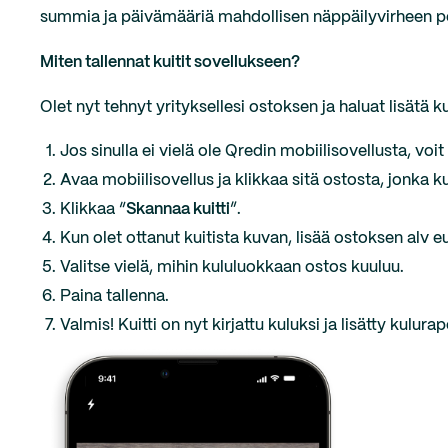
summia ja päivämääriä mahdollisen näppäilyvirheen pe
Miten tallennat kuitit sovellukseen?
Olet nyt tehnyt yrityksellesi ostoksen ja haluat lisätä 
Jos sinulla ei vielä ole Qredin mobiilisovellusta, voit
Avaa mobiilisovellus ja klikkaa sitä ostosta, jonka ku
Klikkaa “
Skannaa kuitti
”.
Kun olet ottanut kuitista kuvan, lisää ostoksen alv e
Valitse vielä, mihin kululuokkaan ostos kuuluu.
Paina tallenna.
Valmis! Kuitti on nyt kirjattu kuluksi ja lisätty kulurap