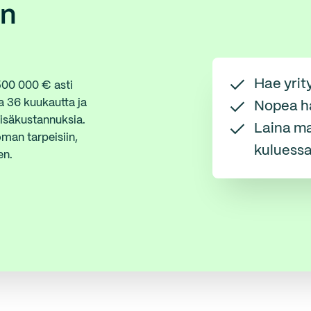
an
Hae yrit
 500 000 € asti
a 36 kuukautta ja
Nopea h
lisäkustannuksia.
Laina ma
oman tarpeisiin,
kuluess
en.