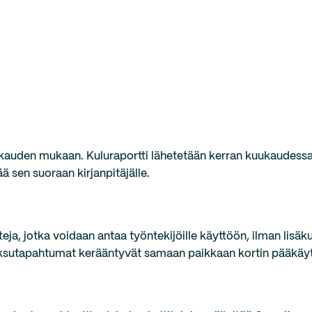
skauden mukaan. Kuluraportti lähetetään kerran kuukaudessa 
tää sen suoraan kirjanpitäjälle.
teja, jotka voidaan antaa työntekijöille käyttöön, ilman lisä
maksutapahtumat kerääntyvät samaan paikkaan kortin pääkäytt