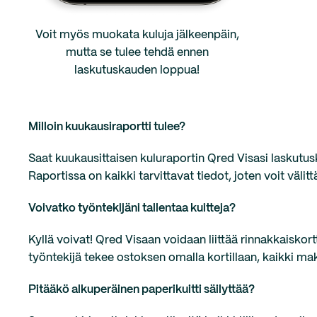
Voit myös muokata kuluja jälkeenpäin,
mutta se tulee tehdä ennen
laskutuskauden loppua!
Milloin kuukausiraportti tulee?
Saat kuukausittaisen kuluraportin Qred Visasi laskutu
Raportissa on kaikki tarvittavat tiedot, joten voit välit
Voivatko työntekijäni tallentaa kuitteja?
Kyllä voivat! Qred Visaan voidaan liittää rinnakkaiskort
työntekijä tekee ostoksen omalla kortillaan, kaikki 
Pitääkö alkuperäinen paperikuitti säilyttää?