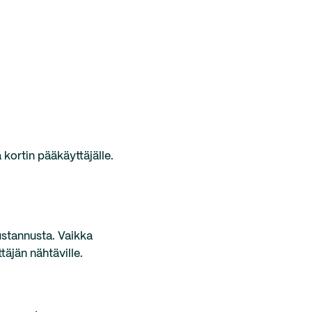
kortin pääkäyttäjälle.
kustannusta. Vaikka
äjän nähtäville.