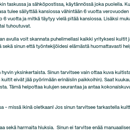
kin taskussa ja sähköpostissa, käytännössä joka puolella. Ku
kasa tulee säilyttää kansiossa vähintään 6 vuotta verovuoden
jo 6 vuotta ja mitkä täytyy vielä pitää kansiossa. Lisäksi muka
 tai tuhoutuvat.
n avulla voit skannata puhelimellasi kaikki yrityksesi kuitit 
dä sekä sinun että työntekijöidesi elämästä huomattavasti h
yvin yksinkertaista. Sinun tarvitsee vain ottaa kuva kuitist
 kuitit eivät jää pyörimään erinäisiin paikkoihin). Saat kuukau
ista. Tämä helpottaa kulujen seurantaa ja antaa kokonaiskuva
sa - missä ikinä oletkaan! Jos sinun tarvitsee tarkastella kuit
aa sekä harmaita hiuksia. Sinun ei tarvitse enää manuaalisesti