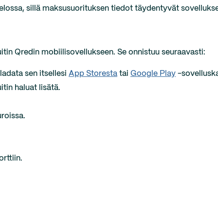
lossa, sillä maksusuorituksen tiedot täydentyvät sovelluks
kuitin Qredin mobiilisovellukseen. Se onnistuu seuraavasti:
 ladata sen itsellesi
App Storesta
tai
Google Play
-sovellusk
itin haluat lisätä.
uroissa.
orttiin.