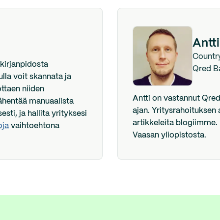
Antti
Countr
 kirjanpidosta
Qred B
lla voit skannata ja
pottaen niiden
Antti on vastannut Qre
 vähentää manuaalista
ajan. Yritysrahoituksen 
esti, ja hallita yrityksesi
artikkeleita blogiimme.
oja
vaihtoehtona
Vaasan yliopistosta.