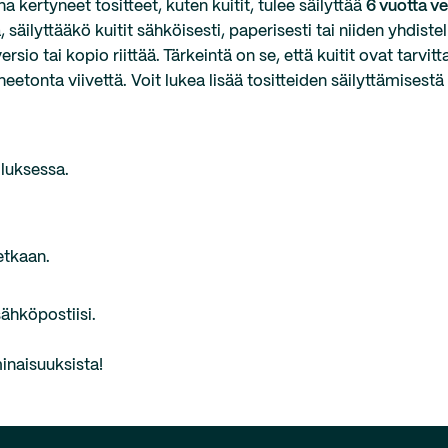
na kertyneet tositteet, kuten kuitit, tulee säilyttää
6 vuotta v
ä, säilyttääkö kuitit sähköisesti, paperisesti tai niiden yhdist
ersio tai kopio riittää.
Tärkeintä on se, että kuitit ovat tarvit
etonta viivettä. Voit lukea lisää tositteiden säilyttämisestä
lluksessa.
letkaan.
ähköpostiisi.
inaisuuksista!