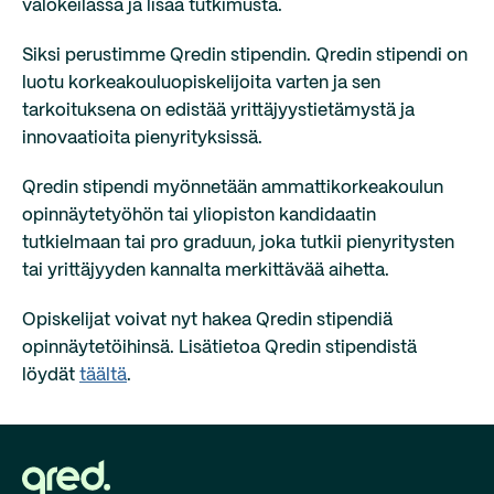
valokeilassa ja lisää tutkimusta.
Siksi perustimme Qredin stipendin. Qredin stipendi on
luotu korkeakouluopiskelijoita varten ja sen
tarkoituksena on edistää yrittäjyystietämystä ja
innovaatioita pienyrityksissä.
Qredin stipendi myönnetään ammattikorkeakoulun
opinnäytetyöhön tai yliopiston kandidaatin
tutkielmaan tai pro graduun, joka tutkii pienyritysten
tai yrittäjyyden kannalta merkittävää aihetta.
Opiskelijat voivat nyt hakea Qredin stipendiä
opinnäytetöihinsä. Lisätietoa Qredin stipendistä
löydät
täältä
.