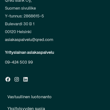
Qred Bank Oy,
Suomen sivuliike
Y-tunnus: 2868615-5
Bulevardi 30 B 1
00120 Helsinki
asiakaspalvelu@qred.com
Yrityslainan asiakaspalvelu
09-424 503 99
Vastuullinen luotonanto
Yksityisyyden suoja