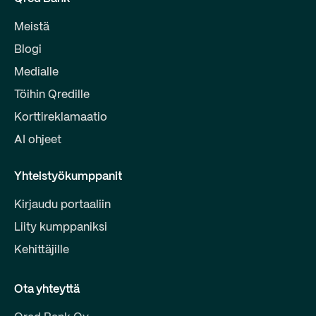
Meistä
Blogi
Medialle
Töihin Qredille
Korttireklamaatio
AI ohjeet
Yhteistyökumppanit
Kirjaudu portaaliin
Liity kumppaniksi
Kehittäjille
Ota yhteyttä