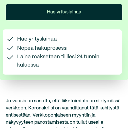
Hae yrityslainaa
Hae yrityslainaa
Nopea hakuprosessi
Laina maksetaan tilillesi 24 tunnin
kuluessa
Jo vuosia on sanottu, että liiketoiminta on siirtymässä
verkkoon. Koronakriisi on vauhdittanut tätä kehitystä
entisestään. Verkkopohjaiseen myyntiin ja
näkyvyyteen panostamisesta on tullut usealle