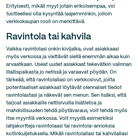
Erityisesti, mikäli myyt jotain erikoisempaa, voi
tuotteellesi olla kysyntää laajemminkin, jolloin
verkkokaupan rooli on merkittävä.
Ravintola tai kahvila
Vaikka ravintolasi onkin kivijalka, ovat asiakkaasi
myös verkossa ja viettävät siellä enemmän aikaa kuin
arvaatkaan. Useat uudet asiakkaat tekevätkin valinnan
illallispaikasta jo netissä ja varaavat pöydän. On
tärkeää, että ravintolallasi on verkkosivut, joilta
potentiaaliset asiakkaat löytävät olennaiset tiedot
ravintolastasi ja näkevät sen menun. Sen lisäksi, että
tarjoat asiakkaille nettisivuilla lisätietoa ja
mahdollisuuden tehdä pöytävaraus, voit tehdä myös
itse myyntiä verkossa. Voit myydä esimerkiksi
lahjakortteja ravintolaasi tai ravintola-annoksia
kotiinkuljetuksella. Mikäli ravintolallasi tai kahvilallasi