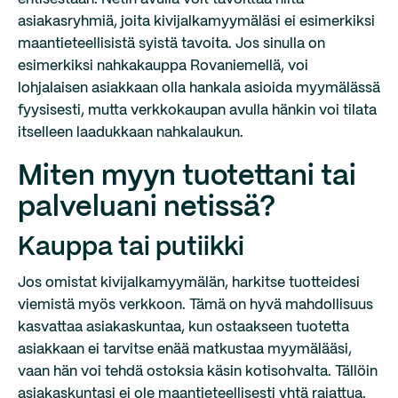
asiakasryhmiä, joita kivijalkamyymäläsi ei esimerkiksi
maantieteellisistä syistä tavoita. Jos sinulla on
esimerkiksi nahkakauppa Rovaniemellä, voi
lohjalaisen asiakkaan olla hankala asioida myymälässä
fyysisesti, mutta verkkokaupan avulla hänkin voi tilata
itselleen laadukkaan nahkalaukun.
Miten myyn tuotettani tai
palveluani netissä?
Kauppa tai putiikki
Jos omistat kivijalkamyymälän, harkitse tuotteidesi
viemistä myös verkkoon. Tämä on hyvä mahdollisuus
kasvattaa asiakaskuntaa, kun ostaakseen tuotetta
asiakkaan ei tarvitse enää matkustaa myymälääsi,
vaan hän voi tehdä ostoksia käsin kotisohvalta. Tällöin
asiakaskuntasi ei ole maantieteellisesti yhtä rajattua.