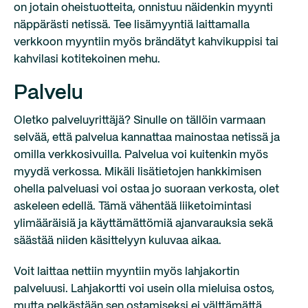
on jotain oheistuotteita, onnistuu näidenkin myynti
näppärästi netissä. Tee lisämyyntiä laittamalla
verkkoon myyntiin myös brändätyt kahvikuppisi tai
kahvilasi kotitekoinen mehu.
Palvelu
Oletko palveluyrittäjä? Sinulle on tällöin varmaan
selvää, että palvelua kannattaa mainostaa netissä ja
omilla verkkosivuilla. Palvelua voi kuitenkin myös
myydä verkossa. Mikäli lisätietojen hankkimisen
ohella palveluasi voi ostaa jo suoraan verkosta, olet
askeleen edellä. Tämä vähentää liiketoimintasi
ylimääräisiä ja käyttämättömiä ajanvarauksia sekä
säästää niiden käsittelyyn kuluvaa aikaa.
Voit laittaa nettiin myyntiin myös lahjakortin
palveluusi. Lahjakortti voi usein olla mieluisa ostos,
mutta pelkästään sen ostamiseksi ei välttämättä