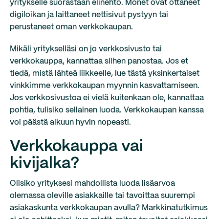
yritykselle suorastaan elinehto. Monet ovat ottaneet
digiloikan ja laittaneet nettisivut pystyyn tai
perustaneet oman verkkokaupan.
Mikäli yritykselläsi on jo verkkosivusto tai
verkkokauppa, kannattaa siihen panostaa. Jos et
tiedä, mistä lähteä liikkeelle, lue tästä yksinkertaiset
vinkkimme verkkokaupan myynnin kasvattamiseen.
Jos verkkosivustoa ei vielä kuitenkaan ole, kannattaa
pohtia, tulisiko sellainen luoda. Verkkokaupan kanssa
voi päästä alkuun hyvin nopeasti.
Verkkokauppa vai
kivijalka?
Olisiko yrityksesi mahdollista luoda lisäarvoa
olemassa oleville asiakkaille tai tavoittaa suurempi
asiakaskunta verkkokaupan avulla? Markkinatutkimus