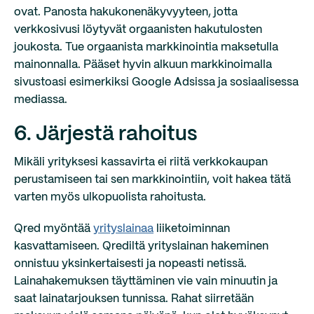
ovat. Panosta hakukonenäkyvyyteen, jotta
verkkosivusi löytyvät orgaanisten hakutulosten
joukosta. Tue orgaanista markkinointia maksetulla
mainonnalla. Pääset hyvin alkuun markkinoimalla
sivustoasi esimerkiksi Google Adsissa ja sosiaalisessa
mediassa.
6. Järjestä rahoitus
Mikäli yrityksesi kassavirta ei riitä verkkokaupan
perustamiseen tai sen markkinointiin, voit hakea tätä
varten myös ulkopuolista rahoitusta.
Qred myöntää
yrityslainaa
liiketoiminnan
kasvattamiseen. Qrediltä yrityslainan hakeminen
onnistuu yksinkertaisesti ja nopeasti netissä.
Lainahakemuksen täyttäminen vie vain minuutin ja
saat lainatarjouksen tunnissa. Rahat siirretään