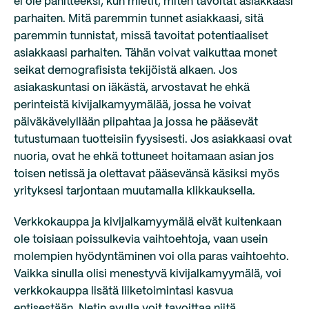
ei ole pahitteeksi, kun mietit, miten tavoitat asiakkaasi
parhaiten. Mitä paremmin tunnet asiakkaasi, sitä
paremmin tunnistat, missä tavoitat potentiaaliset
asiakkaasi parhaiten. Tähän voivat vaikuttaa monet
seikat demografisista tekijöistä alkaen. Jos
asiakaskuntasi on iäkästä, arvostavat he ehkä
perinteistä kivijalkamyymälää, jossa he voivat
päiväkävelyllään piipahtaa ja jossa he pääsevät
tutustumaan tuotteisiin fyysisesti. Jos asiakkaasi ovat
nuoria, ovat he ehkä tottuneet hoitamaan asian jos
toisen netissä ja olettavat pääsevänsä käsiksi myös
yrityksesi tarjontaan muutamalla klikkauksella.
Verkkokauppa ja kivijalkamyymälä eivät kuitenkaan
ole toisiaan poissulkevia vaihtoehtoja, vaan usein
molempien hyödyntäminen voi olla paras vaihtoehto.
Vaikka sinulla olisi menestyvä kivijalkamyymälä, voi
verkkokauppa lisätä liiketoimintasi kasvua
entisestään. Netin avulla voit tavoittaa niitä