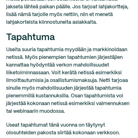
jakseta lähteä paikan päälle. Jos tarjoat lahjakortteja,
lisää nämä tarjolle myös nettiin, niin et menetä
lahjakorteista kiinnostuneita asiakkaita.
Tapahtuma
Useita suuria tapahtumia myydään ja markkinoidaan
netissä. Myös pienempien tapahtumien järjestäjien
kannattaa hyödyntää verkon mahdollisuudet
liiketoiminnassaan. Voit kerätä netissä esimerkiksi
ilmoittautumisia ja osallistumismaksuja. Netti tarjoaa
sinulle myös mahdollisuuden järjestää tapahtumia
pienemmillä kustannuksilla. Osan tapahtumista voi
järjestää kokonaan netissä esimerkiksi valmennuksen
tai webinaarin muodossa.
Useat tapahtumat tänä vuonna on täytynyt
olosuhteiden pakosta siirtää kokonaan verkkoon.