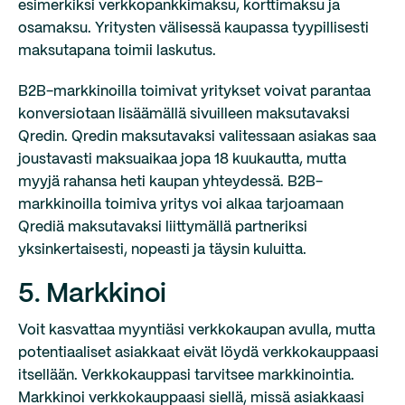
esimerkiksi verkkopankkimaksu, korttimaksu ja
osamaksu. Yritysten välisessä kaupassa tyypillisesti
maksutapana toimii laskutus.
B2B-markkinoilla toimivat yritykset voivat parantaa
konversiotaan lisäämällä sivuilleen maksutavaksi
Qredin. Qredin maksutavaksi valitessaan asiakas saa
joustavasti maksuaikaa jopa 18 kuukautta, mutta
myyjä rahansa heti kaupan yhteydessä. B2B-
markkinoilla toimiva yritys voi alkaa tarjoamaan
Qrediä maksutavaksi liittymällä partneriksi
yksinkertaisesti, nopeasti ja täysin kuluitta.
5. Markkinoi
Voit kasvattaa myyntiäsi verkkokaupan avulla, mutta
potentiaaliset asiakkaat eivät löydä verkkokauppaasi
itsellään. Verkkokauppasi tarvitsee markkinointia.
Markkinoi verkkokauppaasi siellä, missä asiakkaasi