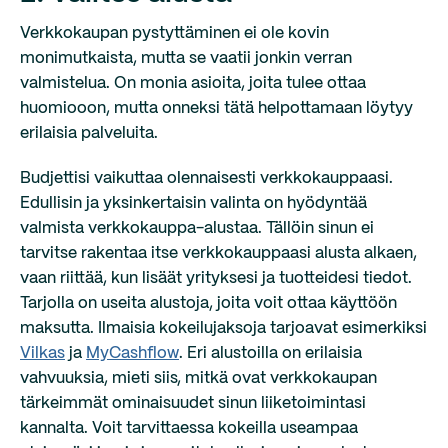
Verkkokaupan pystyttäminen ei ole kovin
monimutkaista, mutta se vaatii jonkin verran
valmistelua. On monia asioita, joita tulee ottaa
huomiooon, mutta onneksi tätä helpottamaan löytyy
erilaisia palveluita.
Budjettisi vaikuttaa olennaisesti verkkokauppaasi.
Edullisin ja yksinkertaisin valinta on hyödyntää
valmista verkkokauppa-alustaa. Tällöin sinun ei
tarvitse rakentaa itse verkkokauppaasi alusta alkaen,
vaan riittää, kun lisäät yrityksesi ja tuotteidesi tiedot.
Tarjolla on useita alustoja, joita voit ottaa käyttöön
maksutta. Ilmaisia kokeilujaksoja tarjoavat esimerkiksi
Vilkas
ja
MyCashflow
. Eri alustoilla on erilaisia
vahvuuksia, mieti siis, mitkä ovat verkkokaupan
tärkeimmät ominaisuudet sinun liiketoimintasi
kannalta. Voit tarvittaessa kokeilla useampaa