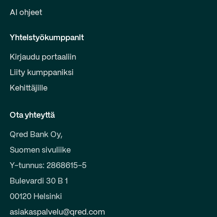
AI ohjeet
Yhteistyökumppanit
Kirjaudu portaaliin
Liity kumppaniksi
Kehittäjille
Ota yhteyttä
Qred Bank Oy,
Suomen sivuliike
Y-tunnus: 2868615-5
Bulevardi 30 B 1
00120 Helsinki
asiakaspalvelu@qred.com