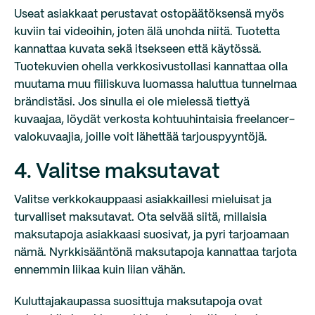
Useat asiakkaat perustavat ostopäätöksensä myös
kuviin tai videoihin, joten älä unohda niitä. Tuotetta
kannattaa kuvata sekä itsekseen että käytössä.
Tuotekuvien ohella verkkosivustollasi kannattaa olla
muutama muu fiiliskuva luomassa haluttua tunnelmaa
brändistäsi. Jos sinulla ei ole mielessä tiettyä
kuvaajaa, löydät verkosta kohtuuhintaisia freelancer-
valokuvaajia, joille voit lähettää tarjouspyyntöjä.
4. Valitse maksutavat
Valitse verkkokauppaasi asiakkaillesi mieluisat ja
turvalliset maksutavat. Ota selvää siitä, millaisia
maksutapoja asiakkaasi suosivat, ja pyri tarjoamaan
nämä. Nyrkkisääntönä maksutapoja kannattaa tarjota
ennemmin liikaa kuin liian vähän.
Kuluttajakaupassa suosittuja maksutapoja ovat