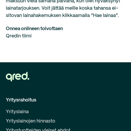
maksuun vielä samana päivänä, kun olet hyväksynyt
lainatarjouksen. Voit jättää meille koska tahansa ei-
sitovan lainahakemuksen klikkaamalla “Hae lainaa”.
Onnea onlineen toivottaen
Qredin tiimi
Yritysrahoitus
Yrityslaina
Yrityslainojen hinnasto
Yritystuotteiden yleiset ehdot