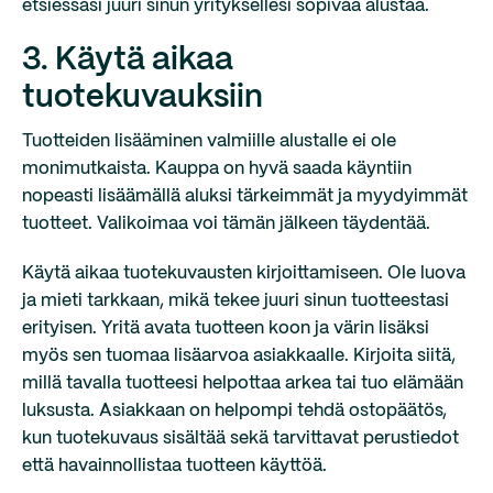
etsiessäsi juuri sinun yrityksellesi sopivaa alustaa.
3. Käytä aikaa
tuotekuvauksiin
Tuotteiden lisääminen valmiille alustalle ei ole
monimutkaista. Kauppa on hyvä saada käyntiin
nopeasti lisäämällä aluksi tärkeimmät ja myydyimmät
tuotteet. Valikoimaa voi tämän jälkeen täydentää.
Käytä aikaa tuotekuvausten kirjoittamiseen. Ole luova
ja mieti tarkkaan, mikä tekee juuri sinun tuotteestasi
erityisen. Yritä avata tuotteen koon ja värin lisäksi
myös sen tuomaa lisäarvoa asiakkaalle. Kirjoita siitä,
millä tavalla tuotteesi helpottaa arkea tai tuo elämään
luksusta. Asiakkaan on helpompi tehdä ostopäätös,
kun tuotekuvaus sisältää sekä tarvittavat perustiedot
että havainnollistaa tuotteen käyttöä.