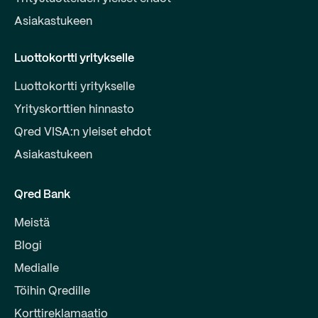
Asiakastukeen
Luottokortti yritykselle
Luottokortti yritykselle
Yrityskorttien hinnasto
Qred VISA:n yleiset ehdot
Asiakastukeen
Qred Bank
Meistä
Blogi
Medialle
Töihin Qredille
Korttireklamaatio