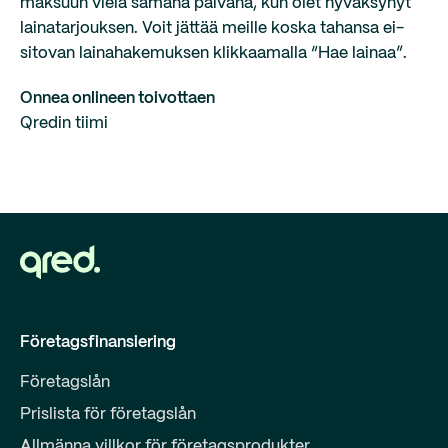
maksuun vielä samana päivänä, kun olet hyväksynyt
lainatarjouksen. Voit jättää meille koska tahansa ei-
sitovan lainahakemuksen klikkaamalla “Hae lainaa”.
Onnea onlineen toivottaen
Qredin tiimi
Företagsfinansiering
Företagslån
Prislista för företagslån
Allmänna villkor för företagsprodukter