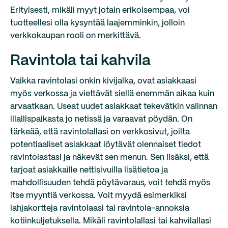
Erityisesti, mikäli myyt jotain erikoisempaa, voi
tuotteellesi olla kysyntää laajemminkin, jolloin
verkkokaupan rooli on merkittävä.
Ravintola tai kahvila
Vaikka ravintolasi onkin kivijalka, ovat asiakkaasi
myös verkossa ja viettävät siellä enemmän aikaa kuin
arvaatkaan. Useat uudet asiakkaat tekevätkin valinnan
illallispaikasta jo netissä ja varaavat pöydän. On
tärkeää, että ravintolallasi on verkkosivut, joilta
potentiaaliset asiakkaat löytävät olennaiset tiedot
ravintolastasi ja näkevät sen menun. Sen lisäksi, että
tarjoat asiakkaille nettisivuilla lisätietoa ja
mahdollisuuden tehdä pöytävaraus, voit tehdä myös
itse myyntiä verkossa. Voit myydä esimerkiksi
lahjakortteja ravintolaasi tai ravintola-annoksia
kotiinkuljetuksella. Mikäli ravintolallasi tai kahvilallasi