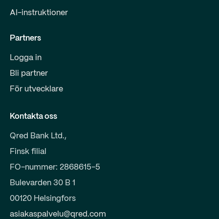
AI-instruktioner
Partners
Logga in
Bli partner
För utvecklare
Kontakta oss
Qred Bank Ltd.,
Finsk filial
FO-nummer: 2868615-5
Bulevarden 30 B 1
00120 Helsingfors
asiakaspalvelu@qred.com