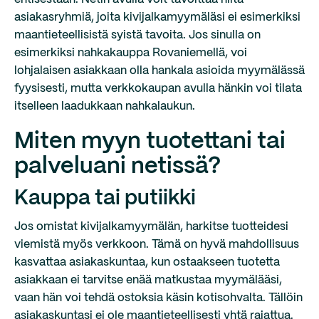
asiakasryhmiä, joita kivijalkamyymäläsi ei esimerkiksi
maantieteellisistä syistä tavoita. Jos sinulla on
esimerkiksi nahkakauppa Rovaniemellä, voi
lohjalaisen asiakkaan olla hankala asioida myymälässä
fyysisesti, mutta verkkokaupan avulla hänkin voi tilata
itselleen laadukkaan nahkalaukun.
Miten myyn tuotettani tai
palveluani netissä?
Kauppa tai putiikki
Jos omistat kivijalkamyymälän, harkitse tuotteidesi
viemistä myös verkkoon. Tämä on hyvä mahdollisuus
kasvattaa asiakaskuntaa, kun ostaakseen tuotetta
asiakkaan ei tarvitse enää matkustaa myymälääsi,
vaan hän voi tehdä ostoksia käsin kotisohvalta. Tällöin
asiakaskuntasi ei ole maantieteellisesti yhtä rajattua.