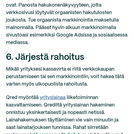
ovat. Panosta hakukonenäkyvyyteen, jotta
verkkosivusi löytyvät orgaanisten hakutulosten
joukosta. Tue orgaanista markkinointia maksetulla
mainonnalla. Pääset hyvin alkuun markkinoimalla
sivustoasi esimerkiksi Google Adsissa ja sosiaalisessa
mediassa.
6. Järjestä rahoitus
Mikäli yrityksesi kassavirta ei riitä verkkokaupan
perustamiseen tai sen markkinointiin, voit hakea tätä
varten myös ulkopuolista rahoitusta.
Qred myöntää
yrityslainaa
liiketoiminnan
kasvattamiseen. Qrediltä yrityslainan hakeminen
onnistuu yksinkertaisesti ja nopeasti netissä.
Lainahakemuksen täyttäminen vie vain minuutin ja
saat lainatarjouksen tunnissa. Rahat siirretään