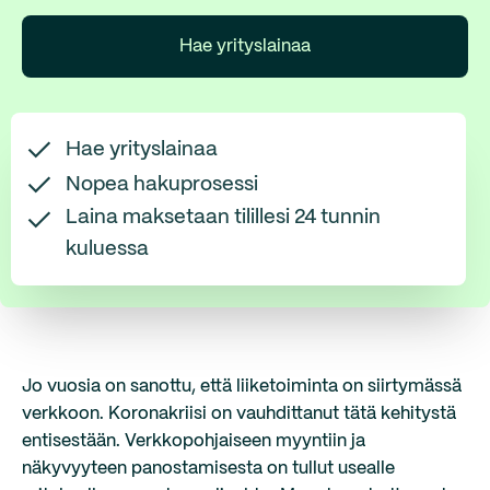
Hae yrityslainaa
Hae yrityslainaa
Nopea hakuprosessi
Laina maksetaan tilillesi 24 tunnin
kuluessa
Jo vuosia on sanottu, että liiketoiminta on siirtymässä
verkkoon. Koronakriisi on vauhdittanut tätä kehitystä
entisestään. Verkkopohjaiseen myyntiin ja
näkyvyyteen panostamisesta on tullut usealle