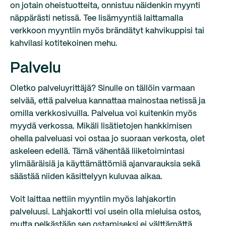
on jotain oheistuotteita, onnistuu näidenkin myynti
näppärästi netissä. Tee lisämyyntiä laittamalla
verkkoon myyntiin myös brändätyt kahvikuppisi tai
kahvilasi kotitekoinen mehu.
Palvelu
Oletko palveluyrittäjä? Sinulle on tällöin varmaan
selvää, että palvelua kannattaa mainostaa netissä ja
omilla verkkosivuilla. Palvelua voi kuitenkin myös
myydä verkossa. Mikäli lisätietojen hankkimisen
ohella palveluasi voi ostaa jo suoraan verkosta, olet
askeleen edellä. Tämä vähentää liiketoimintasi
ylimääräisiä ja käyttämättömiä ajanvarauksia sekä
säästää niiden käsittelyyn kuluvaa aikaa.
Voit laittaa nettiin myyntiin myös lahjakortin
palveluusi. Lahjakortti voi usein olla mieluisa ostos,
mutta pelkästään sen ostamiseksi ei välttämättä