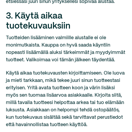
etsiessäsi juuri sinun yrityksellesi sopivaa alustaa.
3. Käytä aikaa
tuotekuvauksiin
Tuotteiden lisääminen valmiille alustalle ei ole
monimutkaista. Kauppa on hyvä saada käyntiin
nopeasti lisäämällä aluksi tärkeimmät ja myydyimmät
tuotteet. Valikoimaa voi tämän jälkeen täydentää.
Käytä aikaa tuotekuvausten kirjoittamiseen. Ole luova
ja mieti tarkkaan, mikä tekee juuri sinun tuotteestasi
erityisen. Yritä avata tuotteen koon ja värin lisäksi
myös sen tuomaa lisäarvoa asiakkaalle. Kirjoita siitä,
millä tavalla tuotteesi helpottaa arkea tai tuo elämään
luksusta. Asiakkaan on helpompi tehdä ostopäätös,
kun tuotekuvaus sisältää sekä tarvittavat perustiedot
että havainnollistaa tuotteen käyttöä.