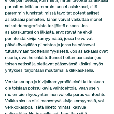
ei ole pahitteeksi, kun mietit, miten tavoitat asiakkaasi
parhaiten. Mitä paremmin tunnet asiakkaasi, sitä
paremmin tunnistat, missä tavoitat potentiaaliset
asiakkaasi parhaiten. Tähän voivat vaikuttaa monet
seikat demografisista tekijöistä alkaen. Jos
asiakaskuntasi on iäkästä, arvostavat he ehkä
perinteistä kivijalkamyymälää, jossa he voivat
päiväkävelyllään piipahtaa ja jossa he pääsevät
tutustumaan tuotteisiin fyysisesti. Jos asiakkaasi ovat
nuoria, ovat he ehkä tottuneet hoitamaan asian jos
toisen netissä ja olettavat pääsevänsä käsiksi myös
yrityksesi tarjontaan muutamalla klikkauksella.
Verkkokauppa ja kivijalkamyymälä eivät kuitenkaan
ole toisiaan poissulkevia vaihtoehtoja, vaan usein
molempien hyödyntäminen voi olla paras vaihtoehto.
Vaikka sinulla olisi menestyvä kivijalkamyymälä, voi
verkkokauppa lisätä liiketoimintasi kasvua
entisestään. Netin avulla voit tavoittaa niitä