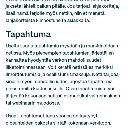
jakseta lähteä paikan päälle. Jos tarjoat lahjakortteja,
lisää nämä tarjolle myös nettiin, niin et menetä
lahjakorteista kiinnostuneita asiakkaita.
Tapahtuma
Useita suuria tapahtumia myydään ja markkinoidaan
netissä. Myös pienempien tapahtumien järjestäjien
kannattaa hyödyntää verkon mahdollisuudet
liiketoiminnassaan. Voit kerätä netissä esimerkiksi
ilmoittautumisia ja osallistumismaksuja. Netti tarjoaa
sinulle myös mahdollisuuden järjestää tapahtumia
pienemmillä kustannuksilla. Osan tapahtumista voi
järjestää kokonaan netissä esimerkiksi valmennuksen
tai webinaarin muodossa.
Useat tapahtumat tänä vuonna on täytynyt
olosuhteiden pakosta siirtää kokonaan verkkoon.