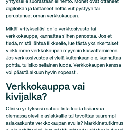
yritykselle suorastaan elinehto. Monet ovat ottaneet
digiloikan ja laittaneet nettisivut pystyyn tai
perustaneet oman verkkokaupan.
Mikäli yritykselläsi on jo verkkosivusto tai
verkkokauppa, kannattaa siihen panostaa. Jos et
tiedä, mistä lähteä liikkeelle, lue tästä yksinkertaiset
vinkkimme verkkokaupan myynnin kasvattamiseen.
Jos verkkosivustoa ei vielä kuitenkaan ole, kannattaa
pohtia, tulisiko sellainen luoda. Verkkokaupan kanssa
voi päästä alkuun hyvin nopeasti.
Verkkokauppa vai
kivijalka?
Olisiko yrityksesi mahdollista luoda lisäarvoa
olemassa oleville asiakkaille tai tavoittaa suurempi
asiakaskunta verkkokaupan avulla? Markkinatutkimus