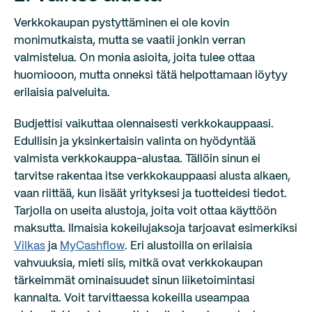
Verkkokaupan pystyttäminen ei ole kovin
monimutkaista, mutta se vaatii jonkin verran
valmistelua. On monia asioita, joita tulee ottaa
huomiooon, mutta onneksi tätä helpottamaan löytyy
erilaisia palveluita.
Budjettisi vaikuttaa olennaisesti verkkokauppaasi.
Edullisin ja yksinkertaisin valinta on hyödyntää
valmista verkkokauppa-alustaa. Tällöin sinun ei
tarvitse rakentaa itse verkkokauppaasi alusta alkaen,
vaan riittää, kun lisäät yrityksesi ja tuotteidesi tiedot.
Tarjolla on useita alustoja, joita voit ottaa käyttöön
maksutta. Ilmaisia kokeilujaksoja tarjoavat esimerkiksi
Vilkas
ja
MyCashflow
. Eri alustoilla on erilaisia
vahvuuksia, mieti siis, mitkä ovat verkkokaupan
tärkeimmät ominaisuudet sinun liiketoimintasi
kannalta. Voit tarvittaessa kokeilla useampaa