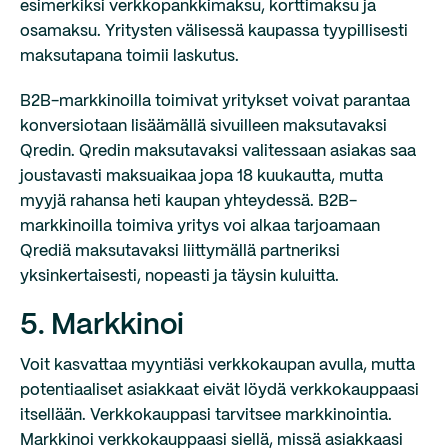
esimerkiksi verkkopankkimaksu, korttimaksu ja
osamaksu. Yritysten välisessä kaupassa tyypillisesti
maksutapana toimii laskutus.
B2B-markkinoilla toimivat yritykset voivat parantaa
konversiotaan lisäämällä sivuilleen maksutavaksi
Qredin. Qredin maksutavaksi valitessaan asiakas saa
joustavasti maksuaikaa jopa 18 kuukautta, mutta
myyjä rahansa heti kaupan yhteydessä. B2B-
markkinoilla toimiva yritys voi alkaa tarjoamaan
Qrediä maksutavaksi liittymällä partneriksi
yksinkertaisesti, nopeasti ja täysin kuluitta.
5. Markkinoi
Voit kasvattaa myyntiäsi verkkokaupan avulla, mutta
potentiaaliset asiakkaat eivät löydä verkkokauppaasi
itsellään. Verkkokauppasi tarvitsee markkinointia.
Markkinoi verkkokauppaasi siellä, missä asiakkaasi