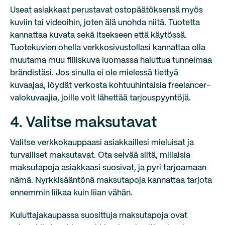
Useat asiakkaat perustavat ostopäätöksensä myös
kuviin tai videoihin, joten älä unohda niitä. Tuotetta
kannattaa kuvata sekä itsekseen että käytössä.
Tuotekuvien ohella verkkosivustollasi kannattaa olla
muutama muu fiiliskuva luomassa haluttua tunnelmaa
brändistäsi. Jos sinulla ei ole mielessä tiettyä
kuvaajaa, löydät verkosta kohtuuhintaisia freelancer-
valokuvaajia, joille voit lähettää tarjouspyyntöjä.
4. Valitse maksutavat
Valitse verkkokauppaasi asiakkaillesi mieluisat ja
turvalliset maksutavat. Ota selvää siitä, millaisia
maksutapoja asiakkaasi suosivat, ja pyri tarjoamaan
nämä. Nyrkkisääntönä maksutapoja kannattaa tarjota
ennemmin liikaa kuin liian vähän.
Kuluttajakaupassa suosittuja maksutapoja ovat