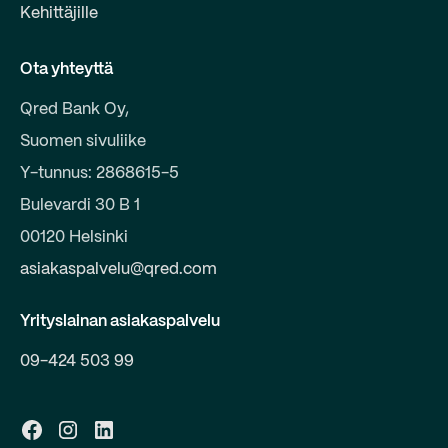
Kehittäjille
Ota yhteyttä
Qred Bank Oy,
Suomen sivuliike
Y-tunnus: 2868615-5
Bulevardi 30 B 1
00120 Helsinki
asiakaspalvelu@qred.com
Yrityslainan asiakaspalvelu
09-424 503 99