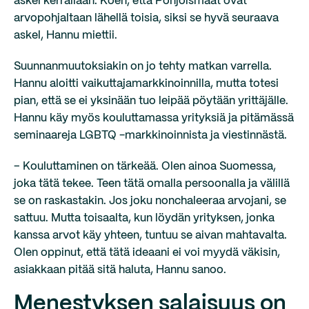
askel kerrallaan. Koen, että Pohjoismaat ovat
arvopohjaltaan lähellä toisia, siksi se hyvä seuraava
askel, Hannu miettii.
Suunnanmuutoksiakin on jo tehty matkan varrella.
Hannu aloitti vaikuttajamarkkinoinnilla, mutta totesi
pian, että se ei yksinään tuo leipää pöytään yrittäjälle.
Hannu käy myös kouluttamassa yrityksiä ja pitämässä
seminaareja LGBTQ -markkinoinnista ja viestinnästä.
– Kouluttaminen on tärkeää. Olen ainoa Suomessa,
joka tätä tekee. Teen tätä omalla persoonalla ja välillä
se on raskastakin. Jos joku nonchaleeraa arvojani, se
sattuu. Mutta toisaalta, kun löydän yrityksen, jonka
kanssa arvot käy yhteen, tuntuu se aivan mahtavalta.
Olen oppinut, että tätä ideaani ei voi myydä väkisin,
asiakkaan pitää sitä haluta, Hannu sanoo.
Menestyksen salaisuus on