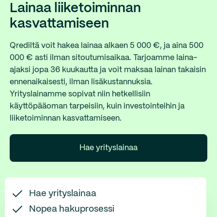
Lainaa liiketoiminnan
kasvattamiseen
Qrediltä voit hakea lainaa alkaen 5 000 €, ja aina 500
000 € asti ilman sitoutumisaikaa. Tarjoamme laina-
ajaksi jopa 36 kuukautta ja voit maksaa lainan takaisin
ennenaikaisesti, ilman lisäkustannuksia.
Yrityslainamme sopivat niin hetkellisiin
käyttöpääoman tarpeisiin, kuin investointeihin ja
liiketoiminnan kasvattamiseen.
Hae yrityslainaa
Hae yrityslainaa
Nopea hakuprosessi