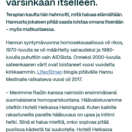
varsinkaan itselleen.
Terapian kautta hän hahmotti, mitä haluaa elämältään.
Hannusta jokaisen pitää saada loistaa omana itsenään
– myös matkustaessa.
Hannun syntymävuonna homoseksuaalisuus oli rikos,
1970-luvulla se oli määritelty sairaudeksi ja 1980-
luvulla puhuttiin vain AIDSista. Onneksi 2000-luvulla
sateenkaaren värit ovat loistaneet vuosi vuodelta
kirkkaammin.
Lifeof2men
blogia pitävälle Hannu
Medinalle ratkaiseva vuosi oli 2017.
– Menimme Raúlin kanssa naimisiin ensimmäisenä
suomalaisena homopariskuntana. Häävalokuvamme
otettiin Hotelli Helkassa Helsingissä. Kuten kaikille
rakastuneille pareille hääkuvaus on upea ja intiimi
hetki. Siinä ei halua miettiä, onko sopivaa pitää
puolisoa kädestä tai suukotella. Hotelli Helkassa