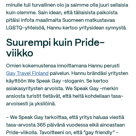
minulle tuli turvallinen olo ja saimme olla juuri sellaisia
kuin olemme. Sain idean, että tällaisista paikoista
pitäisi infota maailmalta Suomeen matkustavaa
LGBTQ-yhteisöä, Hannu kertoo yritysidean synnystä.
Suurempi kuin Pride-
viikko
Omien kokemustensa innoittamana Hannu perusti
Gay Travel Finland
palvelun. Hannu brändäsi yritysten
käyttöön We Speak Gay -sloganin. Se kertoo
asiakasyritysten arvoista. We Speak Gay -merkin
ansiosta turistit tietävät, että heitä kohdellaan tasa-
arvoisesti ja yksilöinä.
– We Speak Gay tarkoittaa, että yritys haluaa viestiä
tasa-arvosta 365 päivänä vuodessa eikä ainoastaan
Pride-viikolla. Tavoitteeni on, että ”gay friendly” -