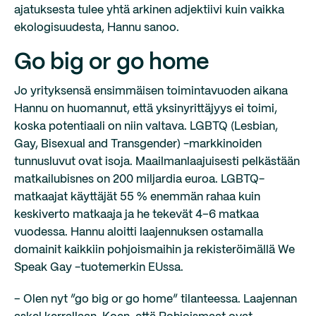
ajatuksesta tulee yhtä arkinen adjektiivi kuin vaikka
ekologisuudesta, Hannu sanoo.
Go big or go home
Jo yrityksensä ensimmäisen toimintavuoden aikana
Hannu on huomannut, että yksinyrittäjyys ei toimi,
koska potentiaali on niin valtava. LGBTQ (Lesbian,
Gay, Bisexual and Transgender) -markkinoiden
tunnusluvut ovat isoja. Maailmanlaajuisesti pelkästään
matkailubisnes on 200 miljardia euroa. LGBTQ-
matkaajat käyttäjät 55 % enemmän rahaa kuin
keskiverto matkaaja ja he tekevät 4–6 matkaa
vuodessa. Hannu aloitti laajennuksen ostamalla
domainit kaikkiin pohjoismaihin ja rekisteröimällä We
Speak Gay -tuotemerkin EUssa.
– Olen nyt ”go big or go home” tilanteessa. Laajennan