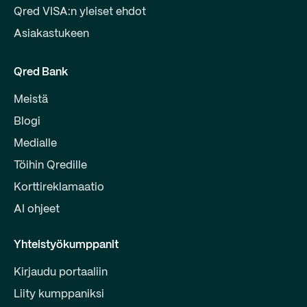
Qred VISA:n yleiset ehdot
Asiakastukeen
Qred Bank
Meistä
Blogi
Medialle
Töihin Qredille
Korttireklamaatio
AI ohjeet
Yhteistyökumppanit
Kirjaudu portaaliin
Liity kumppaniksi