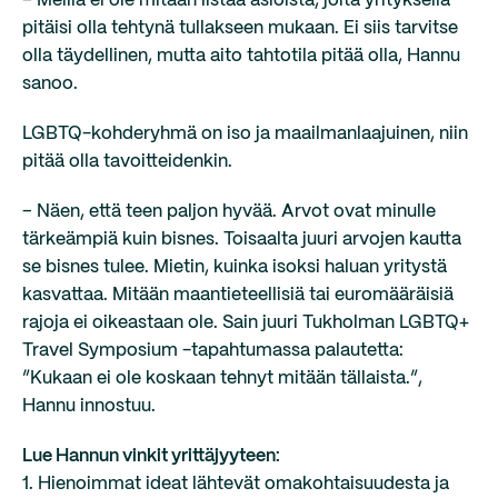
– Meillä ei ole mitään listaa asioista, joita yrityksellä
pitäisi olla tehtynä tullakseen mukaan. Ei siis tarvitse
olla täydellinen, mutta aito tahtotila pitää olla, Hannu
sanoo.
LGBTQ-kohderyhmä on iso ja maailmanlaajuinen, niin
pitää olla tavoitteidenkin.
– Näen, että teen paljon hyvää. Arvot ovat minulle
tärkeämpiä kuin bisnes. Toisaalta juuri arvojen kautta
se bisnes tulee. Mietin, kuinka isoksi haluan yritystä
kasvattaa. Mitään maantieteellisiä tai euromääräisiä
rajoja ei oikeastaan ole. Sain juuri Tukholman LGBTQ+
Travel Symposium -tapahtumassa palautetta:
”Kukaan ei ole koskaan tehnyt mitään tällaista.”,
Hannu innostuu.
Lue Hannun vinkit yrittäjyyteen:
1. Hienoimmat ideat lähtevät omakohtaisuudesta ja