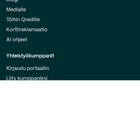
Medialle
Töihin Qredille
Korttireklamaatio
AI ohjeet
Yhteistyökumppanit
Kirjaudu portaaliin
Liity kumppaniksi
Kehittäjille
Ota yhteyttä
Qred Bank Oy,
Suomen sivuliike
Y-tunnus: 2868615-5