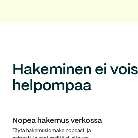
Hakeminen ei voisi
helpompaa
Nopea hakemus verkossa
Täytä hakemuslomake nopeasti ja