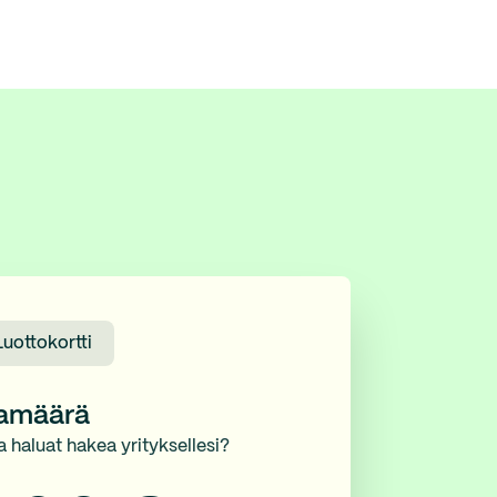
Luottokortti
namäärä
a haluat hakea yrityksellesi?