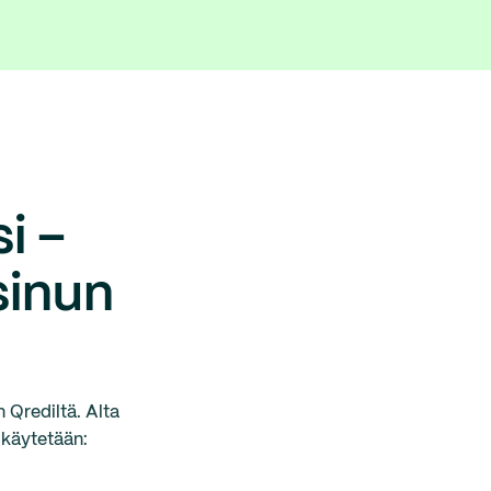
i –
sinun
 Qrediltä. Alta
 käytetään: