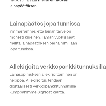
helposti, ja saat meiltä ei-sitovan
lainapäätöksen.
Lainapäätös jopa tunnissa
Ymmärrämme, että lainan tarve on
monesti kiireinen. Tämän vuoksi saat
meiltä lainapäätöksen parhaimmillaan
jopa tunnissa.
Allekirjoita verkkopankkitunnuksilla
Lainasopimuksen allekirjoittaminen on
helppoa. Allekirjoitus tehdään
digitaalisesti verkkopankkitunnuksilla
kumppanimme Signicat kautta.