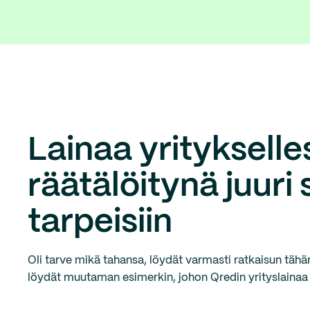
Lainaa yritykselles
räätälöitynä juuri 
tarpeisiin
Oli tarve mikä tahansa, löydät varmasti ratkaisun tähän
löydät muutaman esimerkin, johon Qredin yrityslainaa