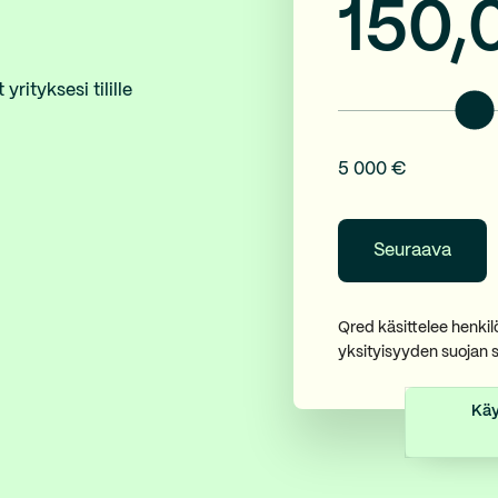
150,
rityksesi tilille
5 000 €
Qred käsittelee henki
yksityisyyden suojan 
Käy