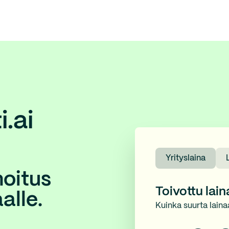
.ai
Yrityslaina
hoitus
Toivottu lai
alle.
Kuinka suurta laina