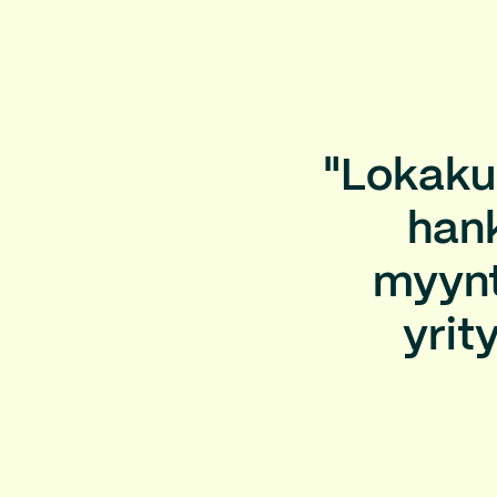
"Lokaku
hank
myynti
yrit