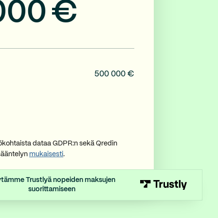
000
€
500 000 €
lökohtaista dataa GDPR:n sekä Qredin
sääntelyn
mukaisesti
.
tämme Trustlyä nopeiden maksujen
suorittamiseen