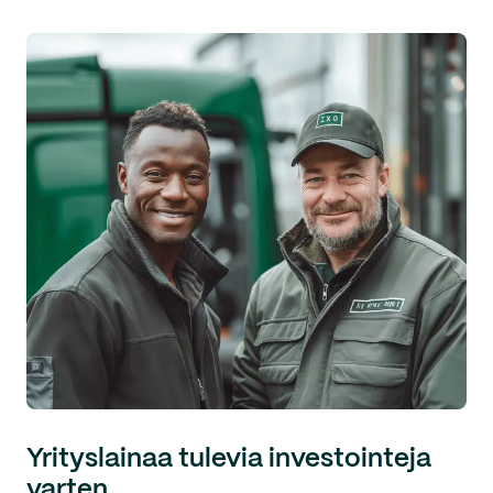
Yrityslainaa tulevia investointeja
varten