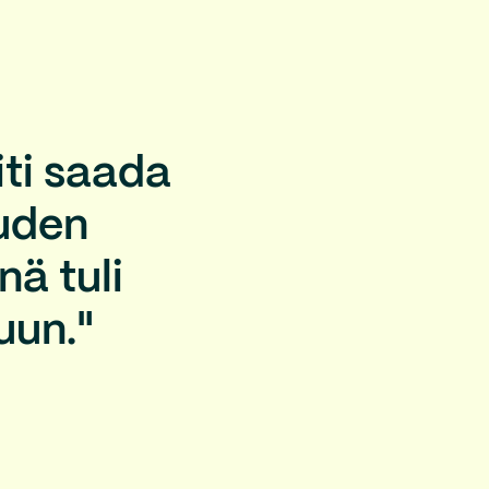
ti saada
auden
nä tuli
uun."