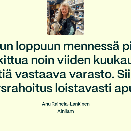
un loppuun mennessä pi
ittua noin viiden kuuk
ä vastaava varasto. Sii
ysrahoitus loistavasti ap
Anu Rainela-Lankinen
Alnilam