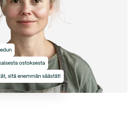
aedun
kaisesta ostoksesta
t, sitä enemmän säästät!