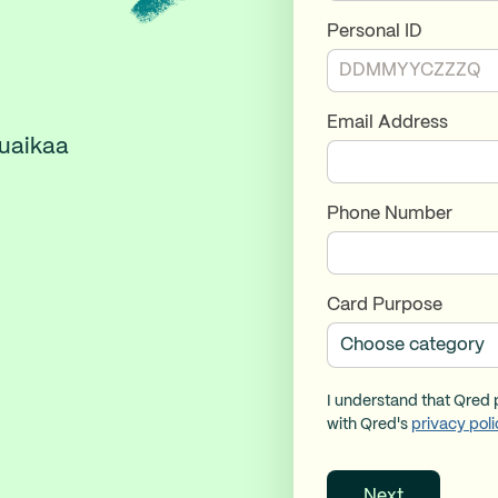
Personal ID
Email Address
suaikaa
Phone Number
Card Purpose
I understand that Qred
with Qred's
privacy poli