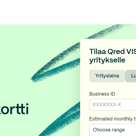
Tilaa Qred VIS
yritykselle
Yrityslaina
Lu
Business ID
ortti
Estimated monthly 