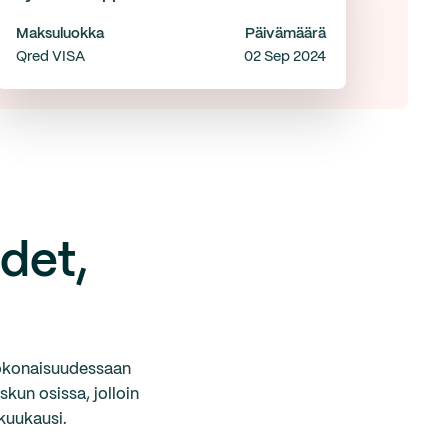
Maksuluokka
Päivämäärä
Qred VISA
02 Sep 2024
det,
 kokonaisuudessaan
kun osissa, jolloin
kuukausi.