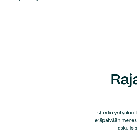
Raj
Qredin yritysluot
eräpäivään menessä
laskulle