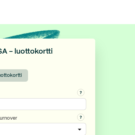
A - luottokortti
ottokortti
turnover