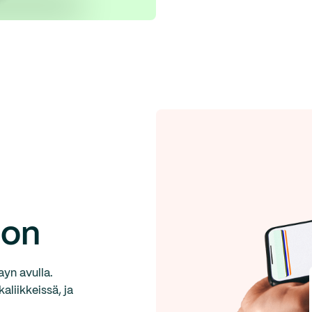
oon
ayn avulla.
kaliikkeissä, ja