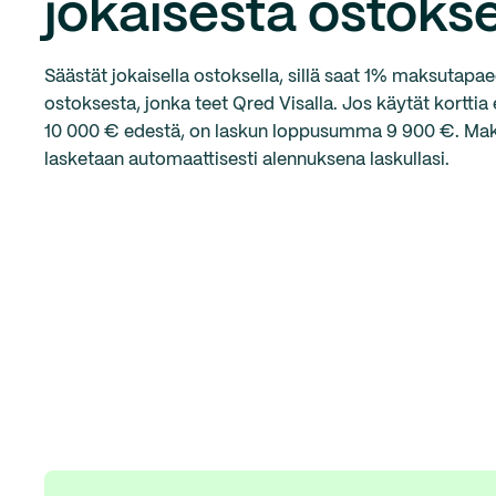
jokaisesta ostoks
Säästät jokaisella ostoksella, sillä saat 1% maksutapa
ostoksesta, jonka teet Qred Visalla. Jos käytät korttia
10 000 €
edestä, on laskun loppusumma
9 900 €
. Ma
lasketaan automaattisesti alennuksena laskullasi.