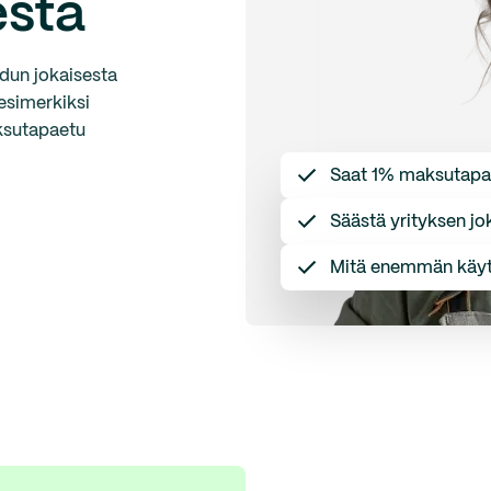
esta
edun jokaisesta
 esimerkiksi
ksutapaetu
Saat 1% maksutap
Säästä yrityksen jo
Mitä enemmän käytä