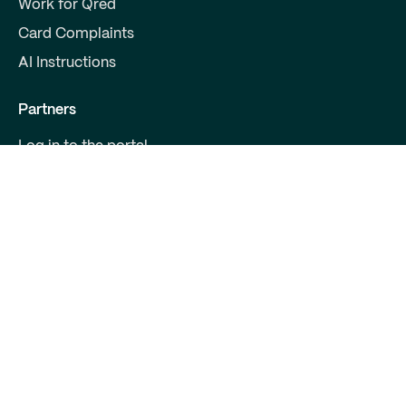
Work for Qred
Card Complaints
AI Instructions
Partners
Log in to the portal
Become a partner
For Developers
Contact us
Qred Bank Ltd.,
Finnish branch
Business ID: 2868615-5
Boulevard 30 B 1