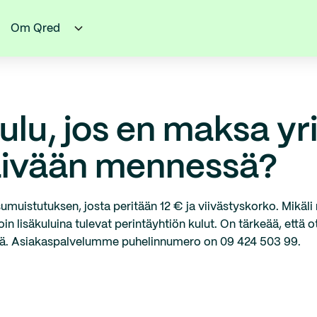
Om Qred
ulu, jos en maksa yr
äivään mennessä?
uistutuksen, josta peritään 12 € ja viivästyskorko. Mikäli 
lloin lisäkuluina tulevat perintäyhtiön kulut. On tärkeää, että 
ä. Asiakaspalvelumme puhelinnumero on 09 424 503 99.