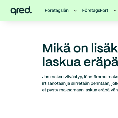
Företagslån
Företagskort
Mikä on lisäk
laskua eräp
Jos maksu viivästyy, lähetämme maksum
irtisanotaan ja siirretään perintään, jo
et pysty maksamaan laskua eräpäivän