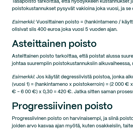
Tasapoisto tarkoittaa, että hyödykkeen kustannukset jae
poistokustannukset pysyvät vakioina joka vuosi, ja s
Esimerkki:
Vuosittainen poisto = (hankintameno / käytt
olisivat siis 400 euroa joka vuosi 5 vuoden ajan.
Asteittainen poisto
Asteittainen poisto tarkoittaa, että poistat alussa su
johtaa suurempiin poistokustannuksiin alkuvaiheessa, mi
Esimerkki
: Jos käytät degressiivistä poistoa, jonka a
(vuosi 1) = (hankintameno x poistokerroin) = (2 000 € x
€ - 6 00 €) x 0,30 = 420 €. Jatka sitten saman proses
Progressiivinen poisto
Progressiivinen poisto on harvinaisempi, ja siinä pois
joiden arvo kasvaa ajan myötä, kuten osakkeisiin, taitee