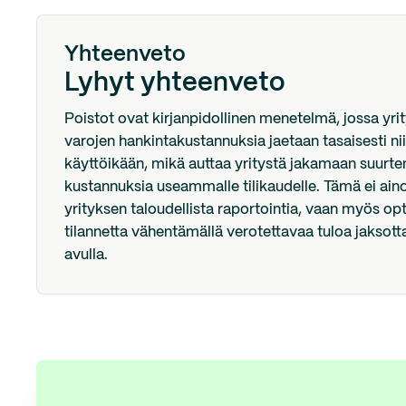
Yhteenveto
Lyhyt yhteenveto
Poistot ovat kirjanpidollinen menetelmä, jossa yr
varojen hankintakustannuksia jaetaan tasaisesti n
käyttöikään, mikä auttaa yritystä jakamaan suurte
kustannuksia useammalle tilikaudelle. Tämä ei ai
yrityksen taloudellista raportointia, vaan myös op
tilannetta vähentämällä verotettavaa tuloa jaksott
avulla.