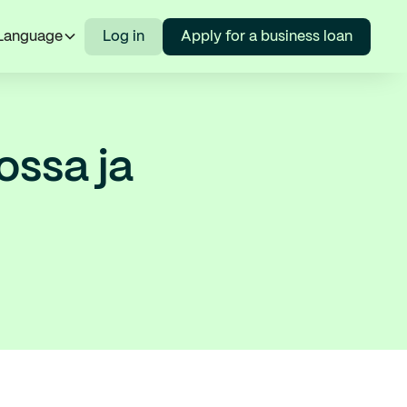
Language
Log in
Apply for a business loan
ossa ja