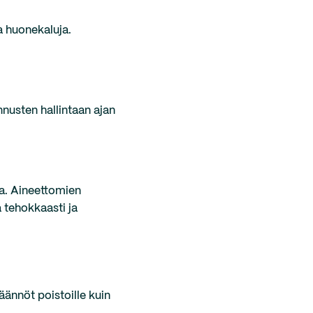
ja huonekaluja.
nnusten hallintaan ajan
ja. Aineettomien
 tehokkaasti ja
äännöt poistoille kuin