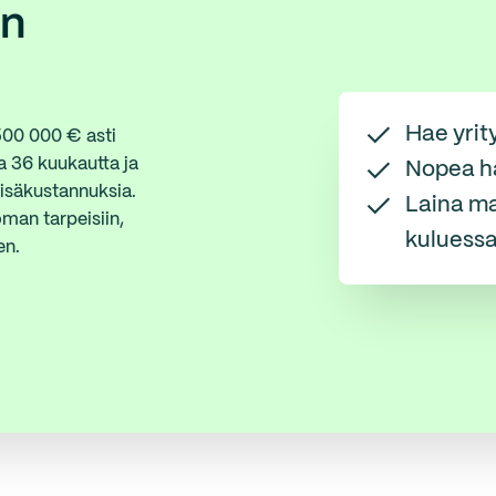
an
Hae yrit
 500 000 € asti
a 36 kuukautta ja
Nopea h
lisäkustannuksia.
Laina ma
oman tarpeisiin,
kuluess
en.