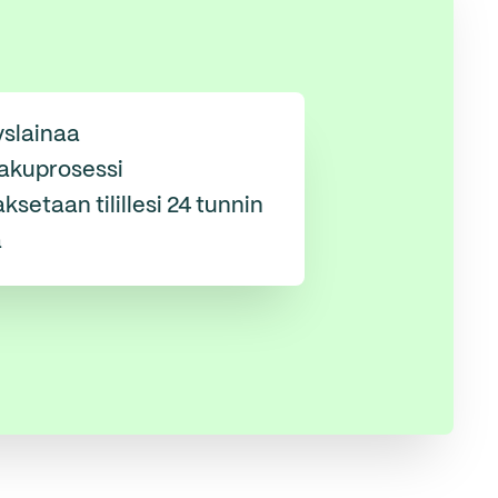
yslainaa
akuprosessi
ksetaan tilillesi 24 tunnin
a