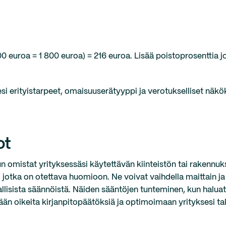
200 euroa = 1 800 euroa) = 216 euroa. Lisää poistoprosenttia 
i erityistarpeet, omaisuuserätyyppi ja verotukselliset näkö
ot
n omistat yrityksessäsi käytettävän kiinteistön tai rakennuk
jä, jotka on otettava huomioon. Ne voivat vaihdella maittain 
allisista säännöistä. Näiden sääntöjen tunteminen, kun halua
ään oikeita kirjanpitopäätöksiä ja optimoimaan yrityksesi tal