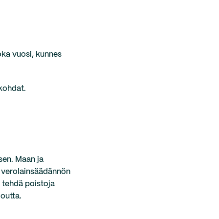
joka vuosi, kunnes
kohdat.
sen. Maan ja
ja verolainsäädännön
t tehdä poistoja
outta.