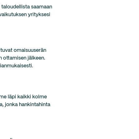
i taloudellista saamaan
 vaikutuksen yrityksesi
eutuvat omaisuuserän
n ottamisen jälkeen.
ianmukaisesti.
me läpi kaikki kolme
a, jonka hankintahinta