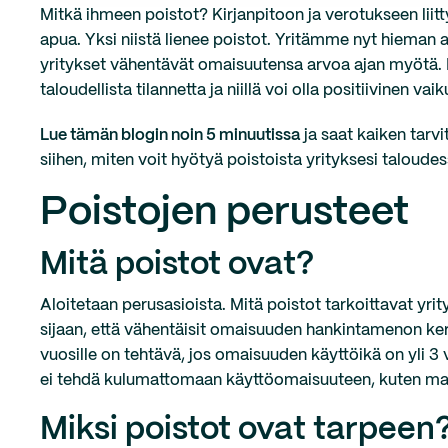
Mitkä ihmeen poistot? Kirjanpitoon ja verotukseen lii
apua. Yksi niistä lienee poistot. Yritämme nyt hieman av
yritykset vähentävät omaisuutensa arvoa ajan myötä. 
taloudellista tilannetta ja niillä voi olla positiivinen v
Lue tämän blogin noin 5 minuutissa
ja saat kaiken tarvi
siihen, miten voit hyötyä poistoista yrityksesi taloude
Poistojen perusteet
Mitä poistot ovat?
Aloitetaan perusasioista. Mitä poistot tarkoittavat yrit
sijaan, että vähentäisit omaisuuden hankintamenon ker
vuosille on tehtävä, jos omaisuuden käyttöikä on yli 3 v
ei tehdä kulumattomaan käyttöomaisuuteen, kuten maa-a
Miksi poistot ovat tarpeen