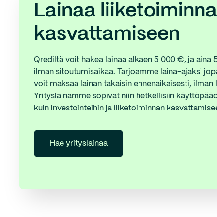
Lainaa liiketoiminn
kasvattamiseen
Qrediltä voit hakea lainaa alkaen 5 000 €, ja aina
ilman sitoutumisaikaa. Tarjoamme laina-ajaksi jop
voit maksaa lainan takaisin ennenaikaisesti, ilman 
Yrityslainamme sopivat niin hetkellisiin käyttöpää
kuin investointeihin ja liiketoiminnan kasvattamise
Hae yrityslainaa