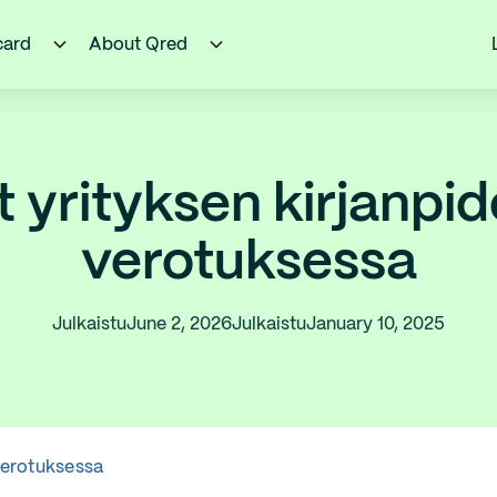
card
About Qred
t yrityksen kirjanpid
verotuksessa
Julkaistu
June 2, 2026
Julkaistu
January 10, 2025
 verotuksessa