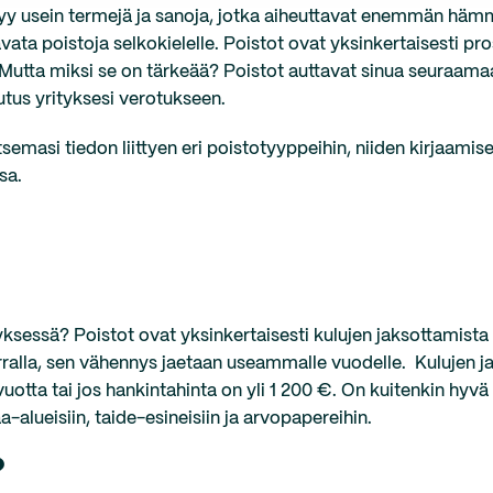
ttyy usein termejä ja sanoja, jotka aiheuttavat enemmän hä
ata poistoja selkokielelle. Poistot ovat yksinkertaisesti pro
Mutta miksi se on tärkeää? Poistot auttavat sinua seuraamaa
aikutus yrityksesi verotukseen.
tsemasi tiedon liittyen eri poistotyyppeihin, niiden kirjaami
ssa.
yksessä? Poistot ovat yksinkertaisesti kulujen jaksottamista 
ralla, sen vähennys jaetaan useammalle vuodelle. Kulujen j
uotta tai jos hankintahinta on yli 1 200 €. On kuitenkin hyvä
lueisiin, taide-esineisiin ja arvopapereihin.
?