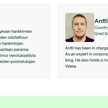
Antti
Countr
ityksen hankkimien
Qred B
iiden odotettuun
n hankintojen
Antti has been in charg
noastaan paranna
As an expert in corporat
timoi verotuksellista
blog. He also holds a m
aisten poistokulujen
Vaasa.