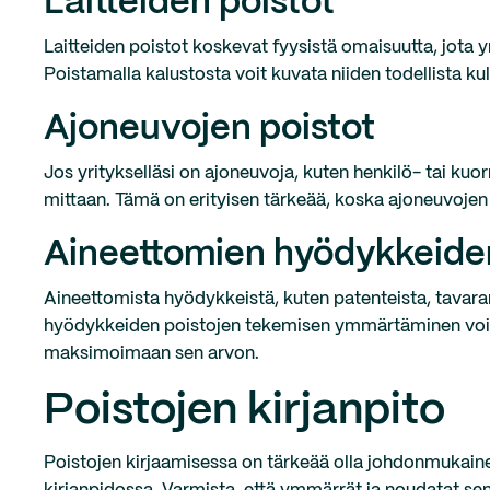
Laitteiden poistot
Laitteiden poistot koskevat fyysistä omaisuutta, jota yr
Poistamalla kalustosta voit kuvata niiden todellista k
Ajoneuvojen poistot
Jos yritykselläsi on ajoneuvoja, kuten henkilö- tai kuo
mittaan. Tämä on erityisen tärkeää, koska ajoneuvojen 
Aineettomien hyödykkeiden
Aineettomista hyödykkeistä, kuten patenteista, tavara
hyödykkeiden poistojen tekemisen ymmärtäminen voi au
maksimoimaan sen arvon.
Poistojen kirjanpito
Poistojen kirjaamisessa on tärkeää olla johdonmukainen