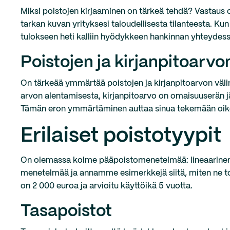
Miksi poistojen kirjaaminen on tärkeä tehdä? Vastaus o
tarkan kuvan yrityksesi taloudellisesta tilanteesta. Kun
tulokseen heti kalliin hyödykkeen hankinnan yhteydess
Poistojen ja kirjanpitoarvo
On tärkeää ymmärtää poistojen ja kirjanpitoarvon väli
arvon alentamisesta, kirjanpitoarvo on omaisuuserän jä
Tämän eron ymmärtäminen auttaa sinua tekemään oikeit
Erilaiset poistotyypit
On olemassa kolme pääpoistomenetelmää: lineaarinen,
menetelmää ja annamme esimerkkejä siitä, miten ne toi
on 2 000 euroa ja arvioitu käyttöikä 5 vuotta.
Tasapoistot