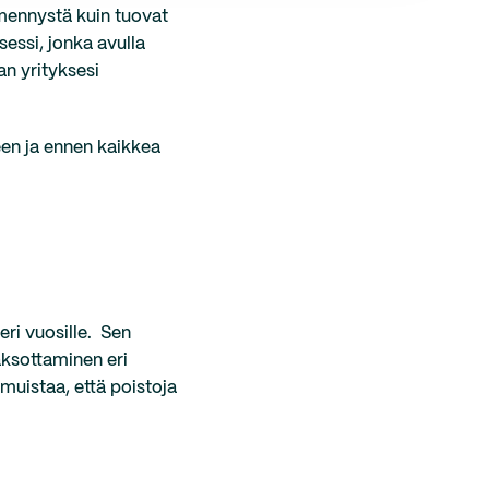
mmennystä kuin tuovat
sessi, jonka avulla
n yrityksesi
seen ja ennen kaikkea
eri vuosille. Sen
aksottaminen eri
 muistaa, että poistoja