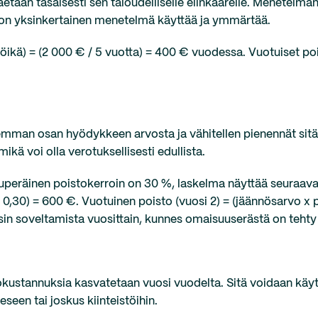
taan tasaisesti sen taloudelliselle elinkaarelle. Menetelmän
e on yksinkertainen menetelmä käyttää ja ymmärtää.
öikä) = (2 000 € / 5 vuotta) = 400 € vuodessa. Vuotuiset p
uremman osan hyödykkeen arvosta ja vähitellen pienennät sitä
kä voi olla verotuksellisesti edullista.
lkuperäinen poistokerroin on 30 %, laskelma näyttää seuraava
 0,30) = 600 €. Vuotuinen poisto (vuosi 2) = (jäännösarvo x 
sin soveltamista vuosittain, kunnes omaisuuserästä on tehty 
tokustannuksia kasvatetaan vuosi vuodelta. Sitä voidaan käy
seen tai joskus kiinteistöihin.