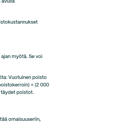
 avulla
oistokustannukset
 ajan myötä. Se voi
lta: Vuotuinen poisto
poistokerroin) = (2 000
täydet poistot.
ttää omaisuuseriin,