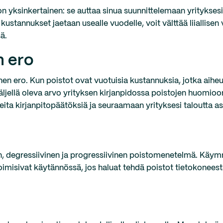
n yksinkertainen: se auttaa sinua suunnittelemaan yritykses
 kustannukset jaetaan usealle vuodelle, voit välttää liiallisen
ä.
n ero
nen ero. Kun poistot ovat vuotuisia kustannuksia, jotka aih
ljellä oleva arvo yrityksen kirjanpidossa poistojen huomioo
a kirjanpitopäätöksiä ja seuraamaan yrityksesi taloutta as
 degressiivinen ja progressiivinen poistomenetelmä. Käym
misivat käytännössä, jos haluat tehdä poistot tietokoneest