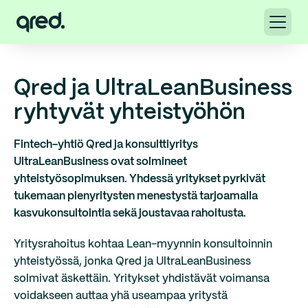
Qred ja UltraLeanBusiness
ryhtyvät yhteistyöhön
Fintech-yhtiö Qred ja konsulttiyritys
UltraLeanBusiness ovat solmineet
yhteistyösopimuksen. Yhdessä yritykset pyrkivät
tukemaan pienyritysten menestystä tarjoamalla
kasvukonsultointia sekä joustavaa rahoitusta.
Yritysrahoitus kohtaa Lean-myynnin konsultoinnin
yhteistyössä, jonka Qred ja UltraLeanBusiness
solmivat äskettäin. Yritykset yhdistävät voimansa
voidakseen auttaa yhä useampaa yritystä