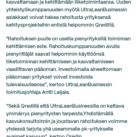
kasvattamaan ja kehittämään liiketoimintaansa. Uuden
yhteistyökumppanuuden myötä UltraLeanBusinessin
asiakkaat voivat hakea rahoitusta yrityksensä
kehitysprojekteihin entistä helpommin Qrediltä.
"Rahoituksen puute on useilla pienyrityksillä toiminnan
kehittämisen este. Rahoituskumppanuuden avulla
pienyrittäjät saavat helpommin käyttöönsä
liiketoiminnan kehittämiseen ja kasvattamiseen
vaadittavan pääoman. Investoimalla aineettomaan
pääomaan yritykset voivat investoida
tulevaisuuteensa”, kertoo UltraLeanBusinessin
toimitusjohtaja Antti Leijala.
“Sekä Qredillä että UltraLeanBusinessilla on kattava
ymmärrys pienyritysten tarpeista.Yhdistämällä
kasvukonsultoinnin ja joustavan rahoituksen voimme
yhdessä tarjota yhä useammalle pk-yritykselle
avaimet kasvuun”, kertoo Qredin