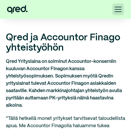
Qred ja Accountor Finago
yhteistyöhön
Qred Yrityslaina on solminut Accountor-konserniin
kuuluvan Accountor Finagon kanssa
yhteistyösopimuksen. Sopimuksen myötä Qredin
yrityslainat tulevat Accountor Finagon asiakkaiden
saataville. Kahden markkinajohtajan yhteistyön avulla
pyritään auttamaan PK-yrityksiä näinä haastavina
aikoina.
”Tällä hetkellä monet yritykset tarvitsevat taloudellista
apua. Me Accountor Finagolla haluamme tukea