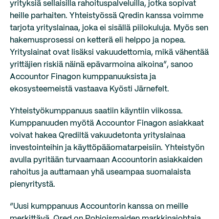
yrityksiä sellaisilla rahoituspalveluilla, jotka sopivat
heille parhaiten. Yhteistyössä Qredin kanssa voimme
tarjota yrityslainaa, joka ei sisällä piilokuluja. Myös sen
hakemusprosessi on ketterä eli helppo ja nopea.
Yrityslainat ovat lisäksi vakuudettomia, mikä vähentää
yrittäjien riskiä näinä epävarmoina aikoina”, sanoo
Accountor Finagon kumppanuuksista ja
ekosysteemeistä vastaava Kyösti Järnefelt.
Yhteistyökumppanuus saatiin käyntiin viikossa.
Kumppanuuden myötä Accountor Finagon asiakkaat
voivat hakea Qrediltä vakuudetonta yrityslainaa
investointeihin ja käyttöpääomatarpeisiin. Yhteistyön
avulla pyritään turvaamaan Accountorin asiakkaiden
rahoitus ja auttamaan yhä useampaa suomalaista
pienyritystä.
“Uusi kumppanuus Accountorin kanssa on meille
merkittävä. Qred on Pohjoismaiden markkinajohtaja