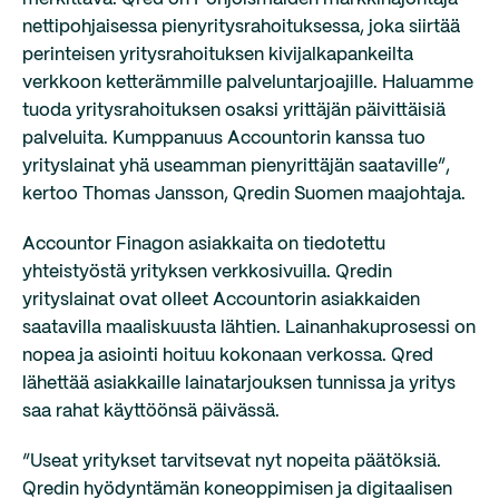
nettipohjaisessa pienyritysrahoituksessa, joka siirtää
perinteisen yritysrahoituksen kivijalkapankeilta
verkkoon ketterämmille palveluntarjoajille. Haluamme
tuoda yritysrahoituksen osaksi yrittäjän päivittäisiä
palveluita. Kumppanuus Accountorin kanssa tuo
yrityslainat yhä useamman pienyrittäjän saataville”,
kertoo Thomas Jansson, Qredin Suomen maajohtaja.
Accountor Finagon asiakkaita on tiedotettu
yhteistyöstä yrityksen verkkosivuilla. Qredin
yrityslainat ovat olleet Accountorin asiakkaiden
saatavilla maaliskuusta lähtien. Lainanhakuprosessi on
nopea ja asiointi hoituu kokonaan verkossa. Qred
lähettää asiakkaille lainatarjouksen tunnissa ja yritys
saa rahat käyttöönsä päivässä.
“Useat yritykset tarvitsevat nyt nopeita päätöksiä.
Qredin hyödyntämän koneoppimisen ja digitaalisen