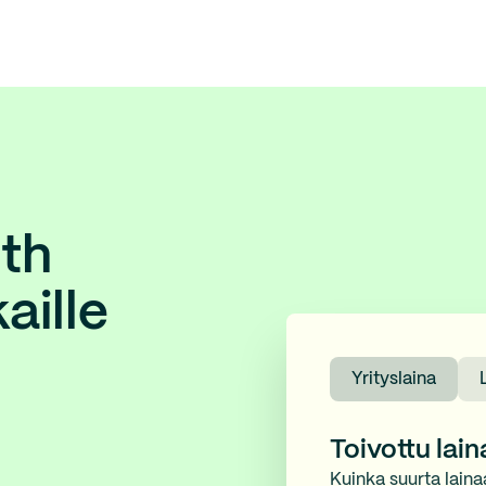
rth
aille
Yrityslaina
Toivottu lai
Kuinka suurta laina