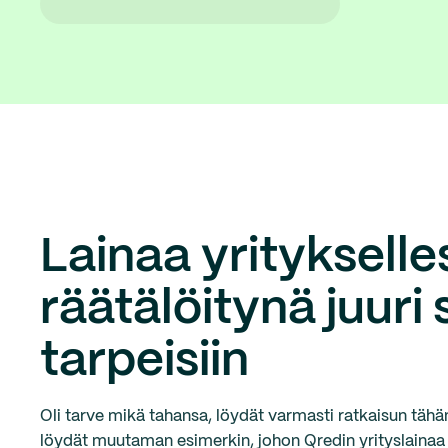
Lainaa yritykselles
räätälöitynä juuri 
tarpeisiin
Oli tarve mikä tahansa, löydät varmasti ratkaisun tähän
löydät muutaman esimerkin, johon Qredin yrityslainaa