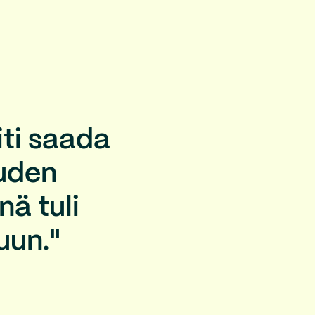
ti saada
auden
nä tuli
uun."