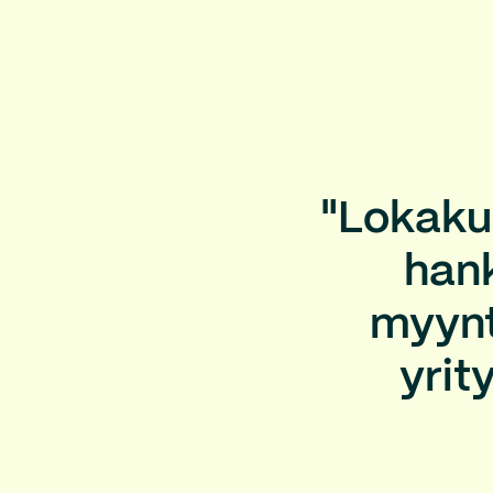
"Lokaku
hank
myynti
yrit