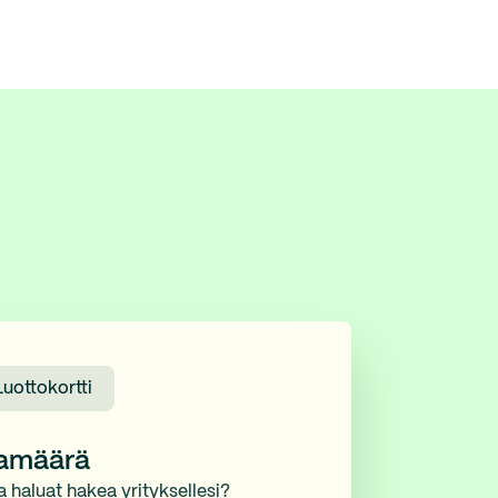
Luottokortti
namäärä
a haluat hakea yrityksellesi?