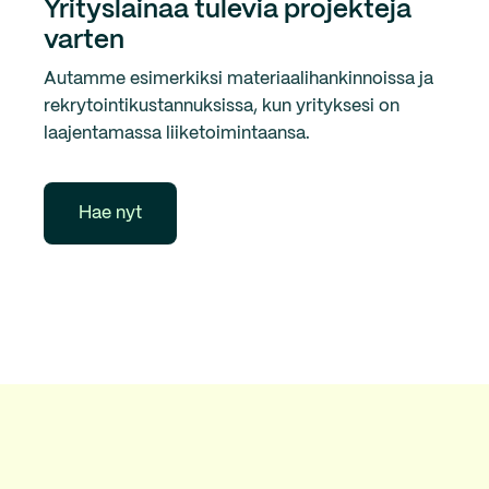
Yrityslainaa tulevia projekteja
varten
Autamme esimerkiksi materiaalihankinnoissa ja
rekrytointikustannuksissa, kun yrityksesi on
laajentamassa liiketoimintaansa.
Hae nyt