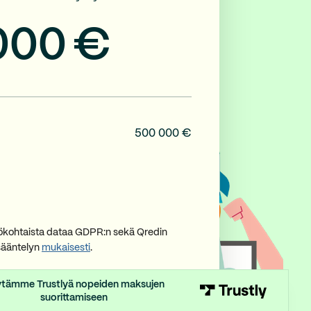
000
€
500 000 €
lökohtaista dataa GDPR:n sekä Qredin
sääntelyn
mukaisesti
.
tämme Trustlyä nopeiden maksujen
suorittamiseen