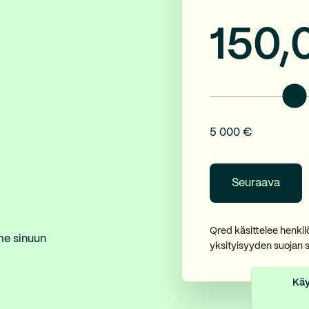
150,
5 000 €
Qred käsittelee henki
me sinuun
yksityisyyden suojan 
Käy