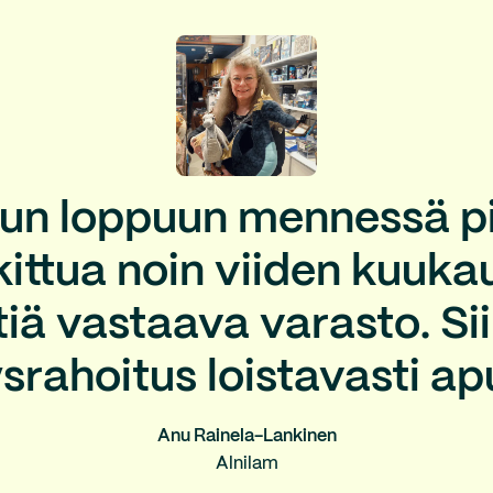
un loppuun mennessä pi
ittua noin viiden kuuk
ä vastaava varasto. Sii
ysrahoitus loistavasti ap
Anu Rainela-Lankinen
Alnilam