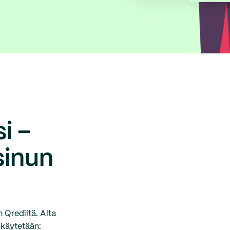
i –
sinun
 Qrediltä. Alta
 käytetään: