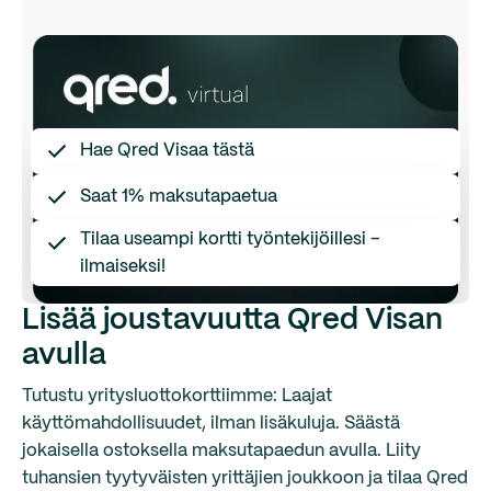
Hae Qred Visaa tästä
Saat 1% maksutapaetua
Tilaa useampi kortti työntekijöillesi –
ilmaiseksi!
Lisää joustavuutta Qred Visan
avulla
Tutustu yritysluottokorttiimme: Laajat
käyttömahdollisuudet, ilman lisäkuluja. Säästä
jokaisella ostoksella maksutapaedun avulla. Liity
tuhansien tyytyväisten yrittäjien joukkoon ja tilaa Qred