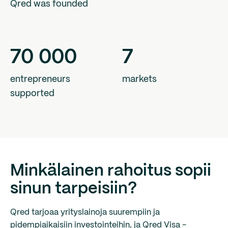
Qred was founded
70
000
7
entrepreneurs
markets
supported
Minkälainen rahoitus sopii
sinun tarpeisiin?
Qred tarjoaa yrityslainoja suurempiin ja
pidempiaikaisiin investointeihin, ja Qred Visa -