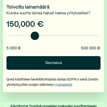
Toivottu lainamäärä
Kuinka suurta lainaa haluat hakea yrityksellesi?
150,000
€
5 000 €
500 000 €
Qred käsittelee henkilökohtaista dataa GDPR:n sekä Qredin
yksityisyyden suojan sääntelyn
mukaisesti
.
Käytämme Trustlyä nopeiden maksujen suorittamiseen