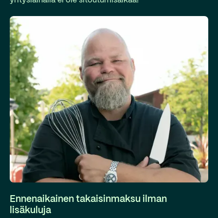
yrityslainalla ei ole sitoutumisaikaa!
Ennenaikainen takaisinmaksu ilman
lisäkuluja