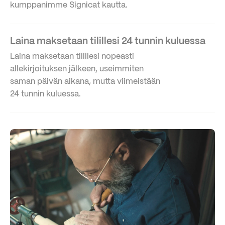
kumppanimme Signicat kautta.
Laina maksetaan tilillesi 24 tunnin kuluessa
Laina maksetaan tilillesi nopeasti
allekirjoituksen jälkeen, useimmiten
saman päivän aikana, mutta viimeistään
24 tunnin kuluessa.