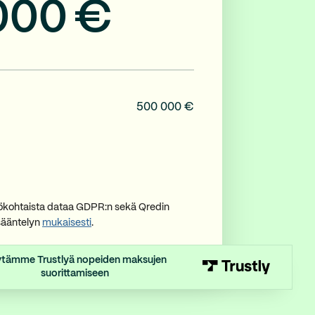
000
€
500 000 €
lökohtaista dataa GDPR:n sekä Qredin
sääntelyn
mukaisesti
.
tämme Trustlyä nopeiden maksujen
suorittamiseen