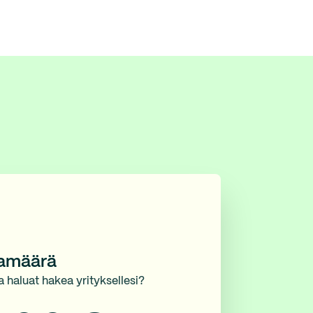
namäärä
a haluat hakea yrityksellesi?