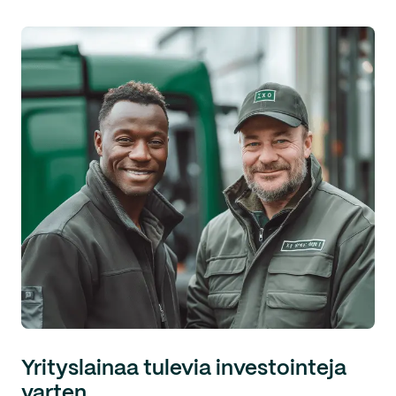
Yrityslainaa tulevia investointeja
varten