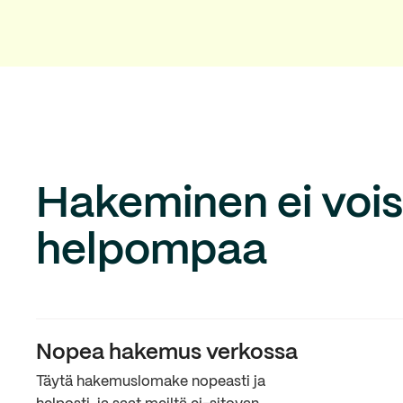
Hakeminen ei voisi
helpompaa
Nopea hakemus verkossa
Täytä hakemuslomake nopeasti ja