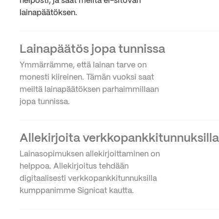
helposti, ja saat meiltä ei-sitovan
lainapäätöksen.
Lainapäätös jopa tunnissa
Ymmärrämme, että lainan tarve on
monesti kiireinen. Tämän vuoksi saat
meiltä lainapäätöksen parhaimmillaan
jopa tunnissa.
Allekirjoita verkkopankkitunnuksilla
Lainasopimuksen allekirjoittaminen on
helppoa. Allekirjoitus tehdään
digitaalisesti verkkopankkitunnuksilla
kumppanimme Signicat kautta.