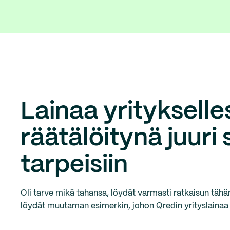
Lainaa yritykselles
räätälöitynä juuri 
tarpeisiin
Oli tarve mikä tahansa, löydät varmasti ratkaisun tähän
löydät muutaman esimerkin, johon Qredin yrityslainaa