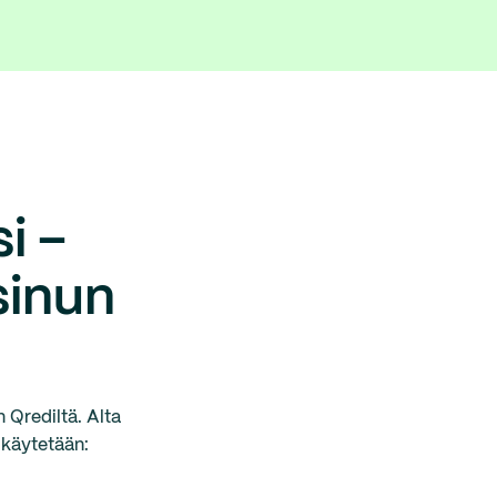
i –
sinun
 Qrediltä. Alta
 käytetään: