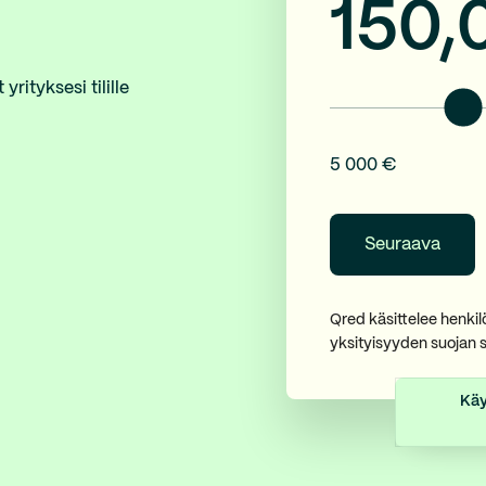
150,
rityksesi tilille
5 000 €
Qred käsittelee henki
yksityisyyden suojan 
Käy