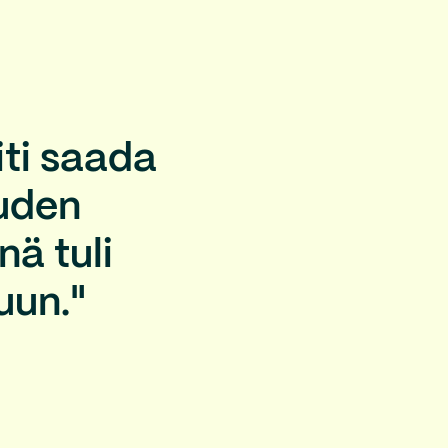
ti saada
auden
nä tuli
uun."