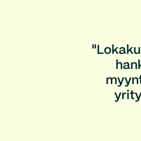
"Lokaku
hank
myynti
yrit