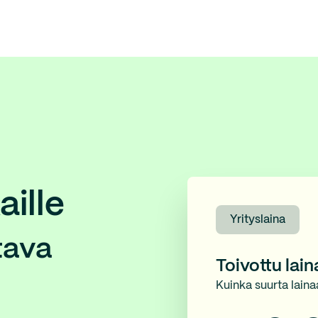
aille
Yrityslaina
tava
Toivottu lai
Kuinka suurta laina