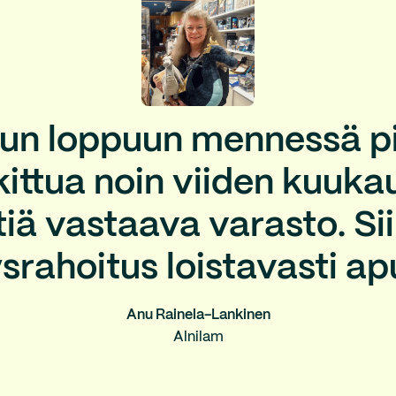
un loppuun mennessä pi
ittua noin viiden kuuk
ä vastaava varasto. Sii
ysrahoitus loistavasti ap
Anu Rainela-Lankinen
Alnilam