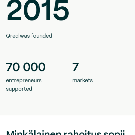
2015
Qred was founded
70
000
7
entrepreneurs
markets
supported
Minkälainen rahoitus sopii