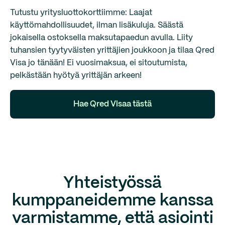
Tutustu yritysluottokorttiimme: Laajat
käyttömahdollisuudet, ilman lisäkuluja. Säästä
jokaisella ostoksella maksutapaedun avulla. Liity
tuhansien tyytyväisten yrittäjien joukkoon ja tilaa Qred
Visa jo tänään! Ei vuosimaksua, ei sitoutumista,
pelkästään hyötyä yrittäjän arkeen!
Hae Qred Visaa tästä
Yhteistyössä
kumppaneidemme kanssa
varmistamme, että asiointi