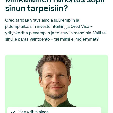
sinun tarpeisiin?
Qred tarjoaa yrityslainoja suurempiin ja
pidempiaikaisiin investointeihin, ja Qred Visa -
yrityskorttia pienempiin ja toistuviin menoihin. Valitse
sinulle paras vaihtoehto – tai miksi ei molemmat?
Hae yrityslainaa