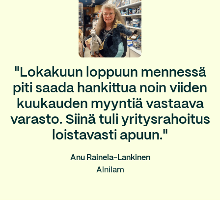
"Lokakuun loppuun mennessä
piti saada hankittua noin viiden
kuukauden myyntiä vastaava
varasto. Siinä tuli yritysrahoitus
loistavasti apuun."
Anu Rainela-Lankinen
Alnilam