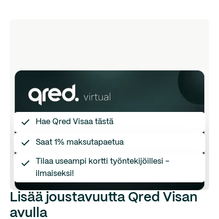
Hae Qred Visaa tästä
Saat 1% maksutapaetua
Tilaa useampi kortti työntekijöillesi –
ilmaiseksi!
Lisää joustavuutta Qred Visan
avulla