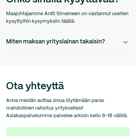
Maajohtajamme Antti tiimeineen on vastannut useiten
kysyttyihin kysymyksiin täällä:
Miten maksan yrityslainan takaisin?
Saat kuukausittain meiltä laskun sähköpostitse tai
halutessasi postitse. Jos esim nostat
lainan
kuun 5.
päivä, ensimmäinen eräpäiväsi on seuraavan kuun 6.
päivä. Laskulla on 10 päivän maksuehto. Suoritukset
Ota yhteyttä
kirjataan lainalle maksupäivän mukaisesti. Laskulla on
eriteltynä lyhennyksen ja kulun määrä, jotta tiedät
Anna meidän auttaa sinua löytämään paras
tarkalleen mitä maksat ja voit helposti kirjata nämä
mahdollinen rahoitus yrityksellesi!
tiedot yrityksesi kirjanpitoon myöhemmin. Näet
Asiakaspalvelumme palvelee arkisin kello 8-18 välillä.
lainasi ajankohtaisen saldon aina myös Qredin Omilta
Sivuilta.