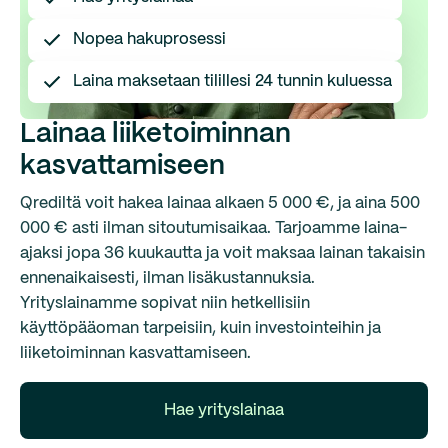
Nopea hakuprosessi
Laina maksetaan tilillesi 24 tunnin kuluessa
Lainaa liiketoiminnan
kasvattamiseen
Qrediltä voit hakea lainaa alkaen 5 000 €, ja aina 500
000 € asti ilman sitoutumisaikaa. Tarjoamme laina-
ajaksi jopa 36 kuukautta ja voit maksaa lainan takaisin
ennenaikaisesti, ilman lisäkustannuksia.
Yrityslainamme sopivat niin hetkellisiin
käyttöpääoman tarpeisiin, kuin investointeihin ja
liiketoiminnan kasvattamiseen.
Hae yrityslainaa