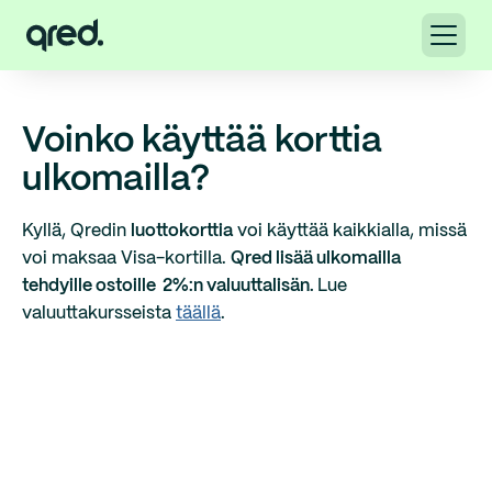
Voinko käyttää korttia
ulkomailla?
Kyllä, Qredin
luottokorttia
voi käyttää kaikkialla, missä
voi maksaa Visa-kortilla.
Qred lisää ulkomailla
tehdyille ostoille 2%:n valuuttalisän.
Lue
valuuttakursseista
täällä
.