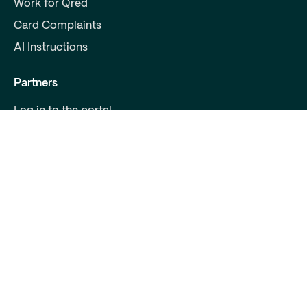
Work for Qred
Card Complaints
AI Instructions
Partners
Log in to the portal
Become a partner
For Developers
Contact us
Qred Bank Ltd.,
Finnish branch
Business ID: 2868615-5
Boulevard 30 B 1