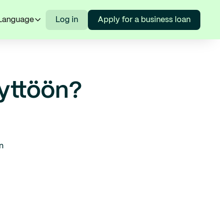
Language
Log in
Apply for a business loan
äyttöön?
n