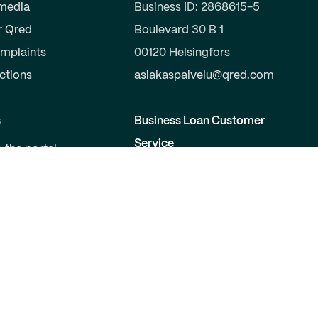
 media
Business ID: 2868615-5
r Qred
Boulevard 30 B 1
mplaints
00120 Helsingfors
uctions
asiakaspalvelu@qred.com
s
Business Loan Customer
Service
o the portal
a partner
09-424 503 99
elopers