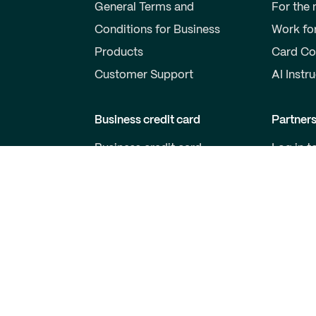
General Terms and
For the
Conditions for Business
Work fo
Products
Card Co
Customer Support
AI Instr
Business credit card
Partner
Business credit card
Log in t
Price list for business cards
Become 
Qred VISA General Terms
For Dev
and Conditions
Customer support