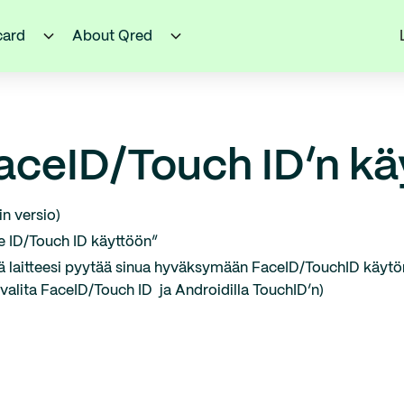
card
About Qred
aceID/Touch ID’n k
n versio)
e ID/Touch ID käyttöön”
ä laitteesi pyytää sinua hyväksymään FaceID/TouchID käytö
 valita FaceID/Touch ID ja Androidilla TouchID’n)