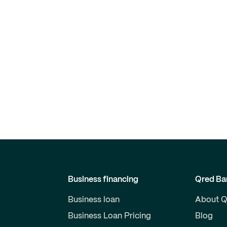
Business financing
Qred Ba
Business loan
About Q
Business Loan Pricing
Blog