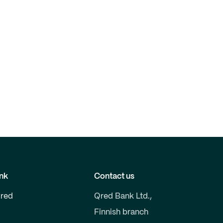
nk
Contact us
red
Qred Bank Ltd.,
Finnish branch