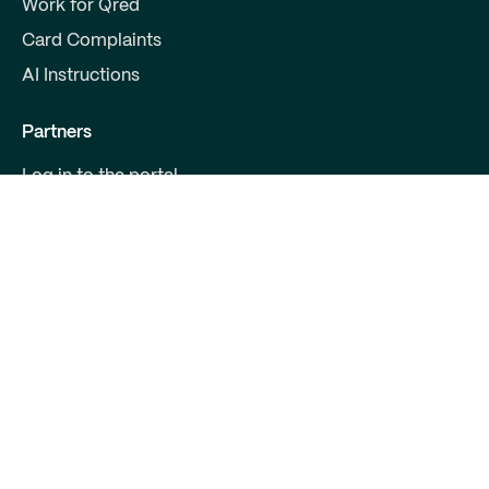
Work for Qred
Card Complaints
AI Instructions
Partners
Log in to the portal
Become a partner
For Developers
Contact us
Qred Bank Ltd.,
Finnish branch
Business ID: 2868615-5
Boulevard 30 B 1