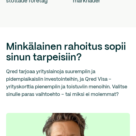
stöttade företag
marknader
Minkälainen rahoitus sopii
sinun tarpeisiin?
Qred tarjoaa yrityslainoja suurempiin ja
pidempiaikaisiin investointeihin, ja Qred Visa -
yrityskorttia pienempiin ja toistuviin menoihin. Valitse
sinulle paras vaihtoehto – tai miksi ei molemmat?