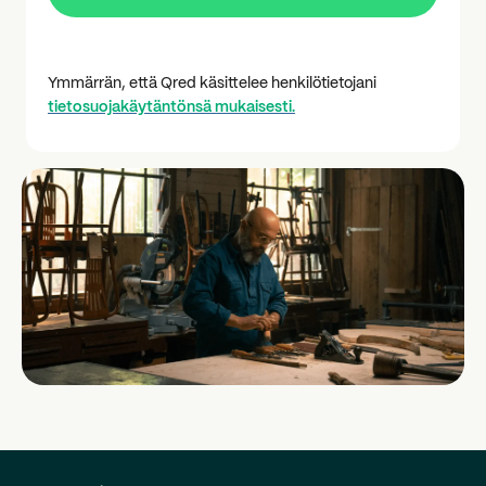
Ymmärrän, että Qred käsittelee henkilötietojani
tietosuojakäytäntönsä mukaisesti.