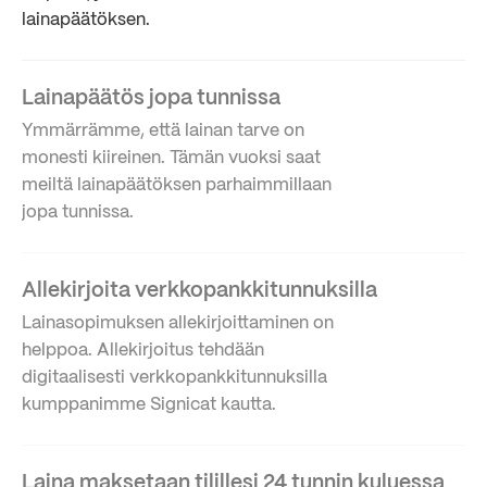
lainapäätöksen.
Lainapäätös jopa tunnissa
Ymmärrämme, että lainan tarve on
monesti kiireinen. Tämän vuoksi saat
meiltä lainapäätöksen parhaimmillaan
jopa tunnissa.
Allekirjoita verkkopankkitunnuksilla
Lainasopimuksen allekirjoittaminen on
helppoa. Allekirjoitus tehdään
digitaalisesti verkkopankkitunnuksilla
kumppanimme Signicat kautta.
Laina maksetaan tilillesi 24 tunnin kuluessa