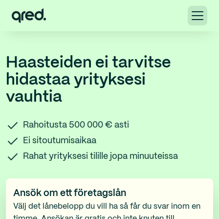
Haasteiden ei tarvitse
hidastaa yrityksesi
vauhtia
Rahoitusta 500 000 € asti
Ei sitoutumisaikaa
Rahat yrityksesi tilille jopa minuuteissa
Ansök om ett företagslån
Välj det lånebelopp du vill ha så får du svar inom en
timme. Ansökan är gratis och inte knuten till