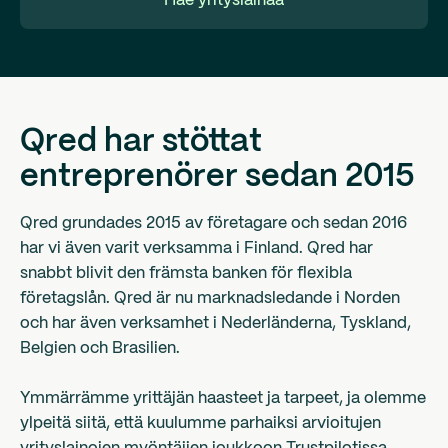
Hae yrityslainaa
Qred har stöttat
entreprenörer sedan 2015
Qred grundades 2015 av företagare och sedan 2016
har vi även varit verksamma i Finland. Qred har
snabbt blivit den främsta banken för flexibla
företagslån. Qred är nu marknadsledande i Norden
och har även verksamhet i Nederländerna, Tyskland,
Belgien och Brasilien.
Ymmärrämme yrittäjän haasteet ja tarpeet, ja olemme
ylpeitä siitä, että kuulumme parhaiksi arvioitujen