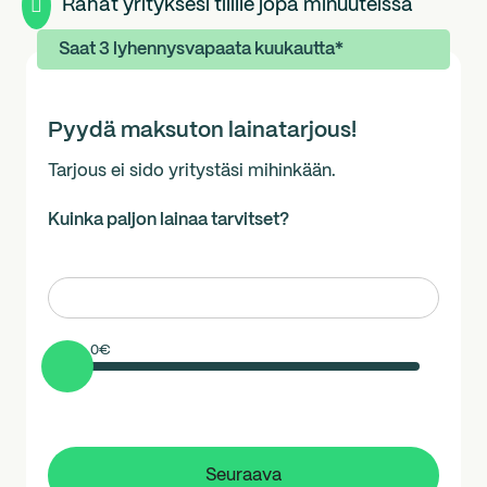

Rahat yrityksesi tilille jopa minuuteissa
Saat 3 lyhennysvapaata kuukautta*
Pyydä maksuton lainatarjous!
Tarjous ei sido yritystäsi mihinkään.
Kuinka paljon lainaa tarvitset?
0
€