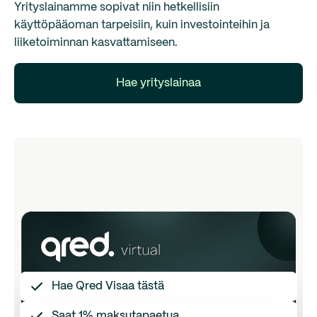
Yrityslainamme sopivat niin hetkellisiin
käyttöpääoman tarpeisiin, kuin investointeihin ja
liiketoiminnan kasvattamiseen.
Hae yrityslainaa
Hae Qred Visaa tästä
Saat 1% maksutapaetua