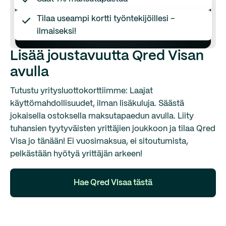
Tilaa useampi kortti työntekijöillesi –
ilmaiseksi!
Lisää joustavuutta Qred Visan
avulla
Tutustu yritysluottokorttiimme: Laajat
käyttömahdollisuudet, ilman lisäkuluja. Säästä
jokaisella ostoksella maksutapaedun avulla. Liity
tuhansien tyytyväisten yrittäjien joukkoon ja tilaa Qred
Visa jo tänään! Ei vuosimaksua, ei sitoutumista,
pelkästään hyötyä yrittäjän arkeen!
Hae Qred Visaa tästä