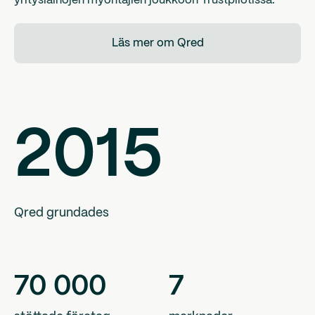
yrityslainojen myöntäjien joukkoon Trustpilotissa.
Läs mer om Qred
2015
Qred grundades
70
000
7