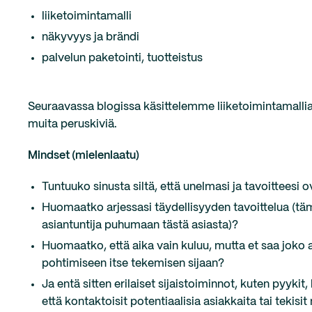
liiketoimintamalli
näkyvyys ja brändi
palvelun paketointi, tuotteistus
Seuraavassa blogissa käsittelemme liiketoimintamallia.
muita peruskiviä.
Mindset (mielenlaatu)
Tuntuuko sinusta siltä, että unelmasi ja tavoitteesi
Huomaatko arjessasi täydellisyyden tavoittelua (tämä
asiantuntija puhumaan tästä asiasta)?
Huomaatko, että aika vain kuluu, mutta et saa joko al
pohtimiseen itse tekemisen sijaan?
Ja entä sitten erilaiset sijaistoiminnot, kuten pyykit
että kontaktoisit potentiaalisia asiakkaita tai tekisi