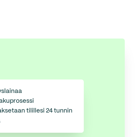
yslainaa
akuprosessi
ksetaan tilillesi 24 tunnin
a