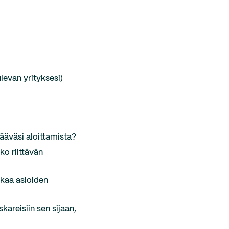
levan yrityksesi)
kääväsi aloittamista?
ko riittävän
ikaa asioiden
kareisiin sen sijaan,