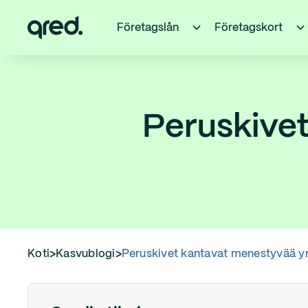
Företagslån
Företagskort
Peruskivet
Koti
>
Kasvublogi
>
Peruskivet kantavat menestyvää yr