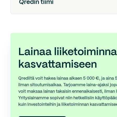
Qredin tiimi
Lainaa liiketoiminn
kasvattamiseen
Qrediltä voit hakea lainaa alkaen 5 000 €, ja aina
ilman sitoutumisaikaa. Tarjoamme laina-ajaksi jop
voit maksaa lainan takaisin ennenaikaisesti, ilman 
Yrityslainamme sopivat niin hetkellisiin käyttöpää
kuin investointeihin ja liiketoiminnan kasvattamise