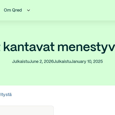
Om Qred
 kantavat menestyv
Julkaistu
June 2, 2026
Julkaistu
January 10, 2025
itystä