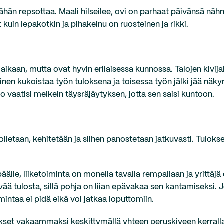
än repsottaa. Maali hilseilee, ovi on parhaat päivänsä nähn
 kuin lepakotkin ja pihakeinu on ruosteinen ja rikki.
aan, mutta ovat hyvin erilaisessa kunnossa. Talojen kivijal
en kukoistaa työn tuloksena ja toisessa työn jälki jää näky
lo vaatisi melkein täysräjäytyksen, jotta sen saisi kuntoon.
olletaan, kehitetään ja siihen panostetaan jatkuvasti. Tulok
le, liiketoiminta on monella tavalla rempallaan ja yrittäjä o
vää tulosta, sillä pohja on liian epävakaa sen kantamiseksi.
mintaa ei pidä eikä voi jatkaa loputtomiin.
ukset vakaammaksi keskittymällä yhteen peruskiveen kerrall