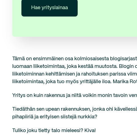
Hae yrityslainaa
Tämä on ensimmäinen osa kolmiosaisesta blogisarjast
luomaan liiketoimintaa, joka kestää muutosta. Blogin on
liiketoiminnan kehittämisen ja rahoituksen parissa viim
liiketoimintaa, joka tuo myös yrittäjälle iloa. Marika R
Yritys on kuin rakennus ja niitä voikin monin tavoin v
Tiedäthän sen upean rakennuksen, jonka ohi kävellessäs
pihapiiriä ja erityisen siistejä nurkkia?
Tuliko joku tietty talo mieleesi? Kiva!