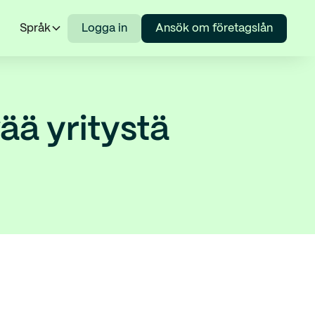
Språk
Logga in
Ansök om företagslån
ää yritystä