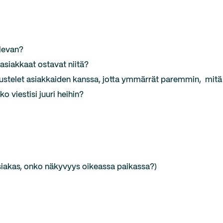
elevan?
 asiakkaat ostavat niitä?
eskustelet asiakkaiden kanssa, jotta ymmärrät paremmin, mitä
o viestisi juuri heihin?
iakas, onko näkyvyys oikeassa paikassa?)