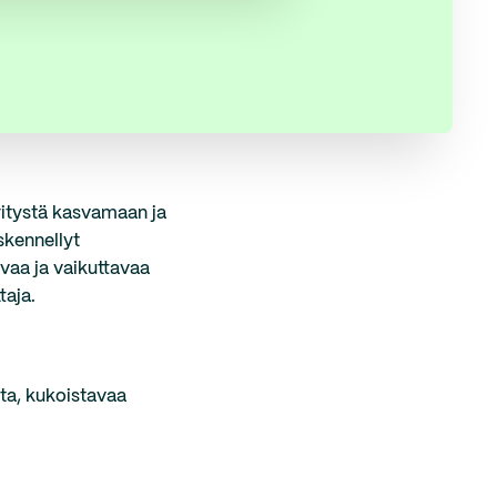
yritystä kasvamaan ja
skennellyt
avaa ja vaikuttavaa
ttaja.
ita, kukoistavaa