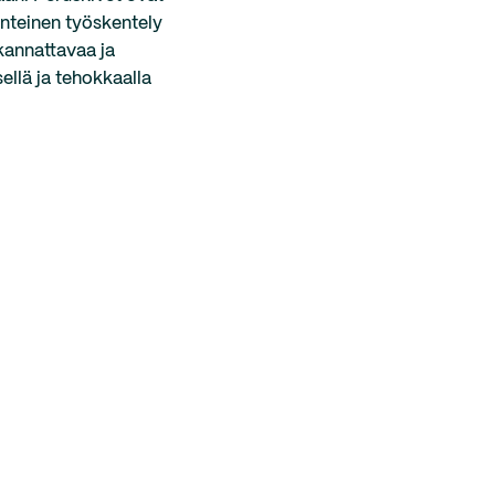
änteinen työskentely
kannattavaa ja
ellä ja tehokkaalla