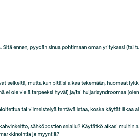
 Sitä ennen, pyydän sinua pohtimaan oman yrityksesi (tai tu
 ovat selkeitä, mutta kun pitäisi alkaa tekemään, huomaat lyk
 ei ole vielä tarpeeksi hyvä!) ja/tai huijarisyndroomaa (olen
oitettua tai viimeistelyä tehtävälistaa, koska käytät liikaa a
, kahvinkeitto, sähköpostien selailu? Käytätkö aikasi muihin as
t markkinointia ja myyntiä?