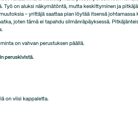
tä. Työ on aluksi näkymätöntä, mutta keskittyminen ja pitkäj
muutoksia - yrittäjä saattaa pian löytää itsensä johtamassa 
atka, joten tämä ei tapahdu silmänräpäyksessä. Pitkäjänteis
a.
stoiminta on vahvan perustuksen päällä.
in peruskivistä.
iä on viisi kappaletta.