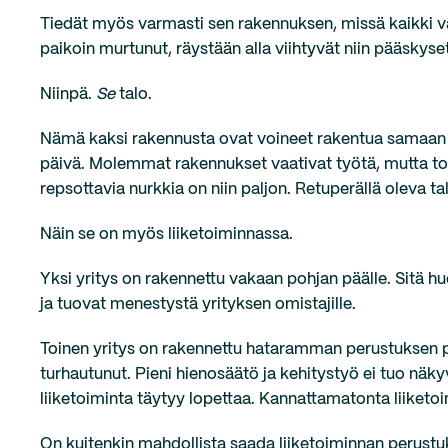
Tiedät myös varmasti sen rakennuksen, missä kaikki väh
paikoin murtunut, räystään alla viihtyvät niin pääskyset
Niinpä.
Se
talo.
Nämä kaksi rakennusta ovat voineet rakentua samaan aik
päivä. Molemmat rakennukset vaativat työtä, mutta toin
repsottavia nurkkia on niin paljon. Retuperällä oleva ta
Näin se on myös liiketoiminnassa.
Yksi yritys on rakennettu vakaan pohjan päälle. Sitä hu
ja tuovat menestystä yrityksen omistajille.
Toinen yritys on rakennettu hataramman perustuksen pääl
turhautunut. Pieni hienosäätö ja kehitystyö ei tuo näky
liiketoiminta täytyy lopettaa. Kannattamatonta liiketoi
On kuitenkin mahdollista saada liiketoiminnan perust