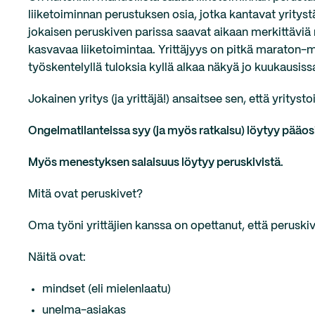
liiketoiminnan perustuksen osia, jotka kantavat yritys
jokaisen peruskiven parissa saavat aikaan merkittäviä 
kasvavaa liiketoimintaa. Yrittäjyys on pitkä maraton-m
työskentelyllä tuloksia kyllä alkaa näkyä jo kuukausiss
Jokainen yritys (ja yrittäjä!) ansaitsee sen, että yrity
Ongelmatilanteissa syy (ja myös ratkaisu) löytyy pääos
Myös menestyksen salaisuus löytyy peruskivistä.
Mitä ovat peruskivet?
Oma työni yrittäjien kanssa on opettanut, että peruskiv
Näitä ovat:
mindset (eli mielenlaatu)
unelma-asiakas