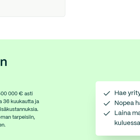
an
Hae yrit
 500 000 € asti
a 36 kuukautta ja
Nopea h
lisäkustannuksia.
Laina ma
oman tarpeisiin,
kuluess
en.