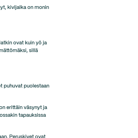
yt, kivijalka on monin
atkin ovat kuin yö ja
mättömäksi, sillä
set puhuvat puolestaan
n erittäin väsynyt ja
 Jossakin tapauksissa
aan. Peruskivet ovat