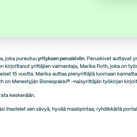
a, joka pureutuu
yrityksen peruskiviin
. Peruskivet auttavat 
 kirjoittanut yrittäjien valmentaja, Marika Roth, joka on työ
eiset 15 vuotta. Marika auttaa pienyrittäjiä luomaan kannatt
oth on Menestyjän Bisnespakki® -naisyrittäjän työkirjan kirjoi
errata keskenään.
i ihastelet sen sävyä, hyvää maalipintaa, ryhdikkäitä porta