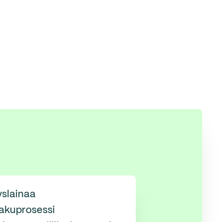
yslainaa
akuprosessi