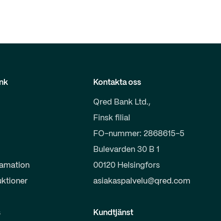
nk
Kontakta oss
Qred Bank Ltd.,
Finsk filial
FO-nummer: 2868615-5
Bulevarden 30 B 1
lamation
00120 Helsingfors
uktioner
asiakaspalvelu@qred.com
s
Kundtjänst