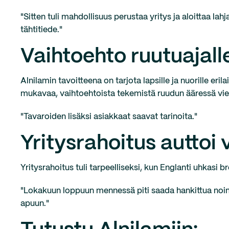
"Sitten tuli mahdollisuus perustaa yritys ja aloittaa l
tähtitiede."
Vaihtoehto ruutuajall
Alnilamin tavoitteena on tarjota lapsille ja nuorille eril
mukavaa, vaihtoehtoista tekemistä ruudun ääressä viete
"Tavaroiden lisäksi asiakkaat saavat tarinoita."
Yritysrahoitus autto
Yritysrahoitus tuli tarpeelliseksi, kun Englanti uhkasi br
"Lokakuun loppuun mennessä piti saada hankittua noin v
apuun."