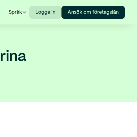
Språk
Logga in
Ansök om företagslån
rina