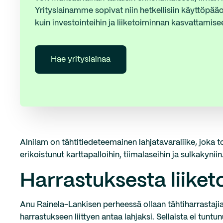
Yrityslainamme sopivat niin hetkellisiin käyttöpää
kuin investointeihin ja liiketoiminnan kasvattamise
Hae yrityslainaa
Alnilam on tähtitiedeteemainen lahjatavaraliike, joka 
erikoistunut karttapalloihin, tiimalaseihin ja sulkakyniin
Harrastuksesta liiket
Anu Rainela-Lankisen perheessä ollaan tähtiharrastajia. 
harrastukseen liittyen antaa lahjaksi. Sellaista ei tuntu