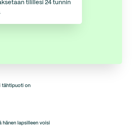
ksetaan tilillesi 24 tunnin
a
 tähtipuoti on
ä hänen lapsilleen voisi