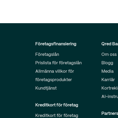
Företagsfinansiering
Qred Ba
Företagslån
Om oss
Prislista för företagslån
Blogg
Allmänna villkor för
Media
företagsprodukter
Karriär
Kundtjänst
Kortrek
AI-instr
Kreditkort för företag
Partner
Kreditkort för företag