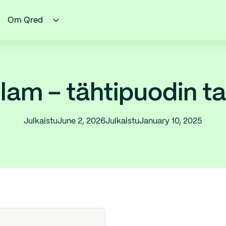
Om Qred
ilam – tähtipuodin ta
Julkaistu
June 2, 2026
Julkaistu
January 10, 2025