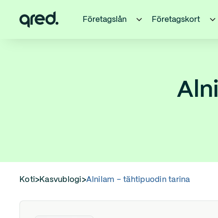
Företagslån
Företagskort
Aln
Koti
>
Kasvublogi
>
Alnilam – tähtipuodin tarina