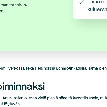
Laina ma
oman tarpeisiin,
kuluess
en.
toimii verkossa sekä Helsingissä Lönnrotinkadulla. Tämä pieni
.
oiminnaksi
Anun lasten ollessa vielä pieniä häneltä kysyttiin usein, mit
nut löytyvän.