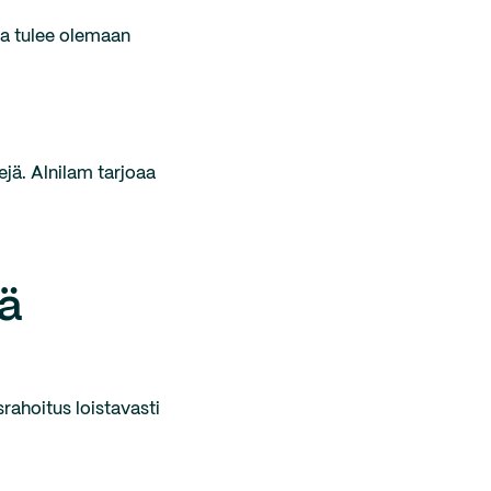
ana tulee olemaan
kejä. Alnilam tarjoaa
sä
rahoitus loistavasti