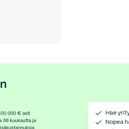
an
Hae yrit
 500 000 € asti
a 36 kuukautta ja
Nopea h
lisäkustannuksia.