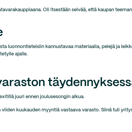
ahjatavarakauppiaana. Oli itsestään selvää, että kaupan teem
e
aista luonnontieteisiin kannustavaa materiaalia, pelejä ja leik
tylle ajalle.
i varaston täydennykses
exitillä juuri ennen joulusesongin alkua.
iiden kuukauden myyntiä vastaava varasto. Siinä tuli yritys