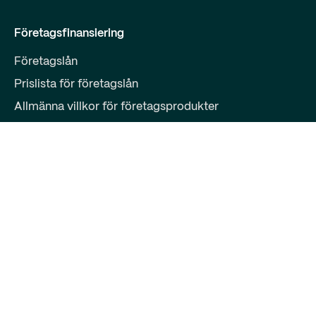
Företagsfinansiering
Företagslån
Prislista för företagslån
Allmänna villkor för företagsprodukter
Kundtjänst
Kreditkort för företag
Kreditkort för företag
Prislista för företagskort
Qred VISA:s allmänna villkor
Kundtjänst
Qred Bank